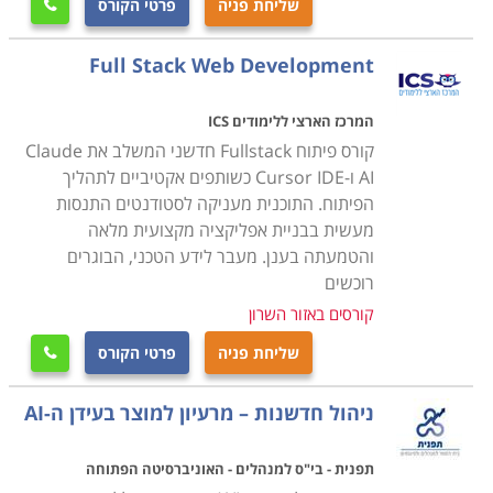
שליחת פניה
פרטי הקורס

Full Stack Web Development
המרכז הארצי ללימודים ICS
קורס פיתוח Fullstack חדשני המשלב את Claude
AI ו-Cursor IDE כשותפים אקטיביים לתהליך
הפיתוח. התוכנית מעניקה לסטודנטים התנסות
מעשית בבניית אפליקציה מקצועית מלאה
והטמעתה בענן. מעבר לידע הטכני, הבוגרים
רוכשים
קורסים באזור השרון
שליחת פניה
פרטי הקורס

ניהול חדשנות – מרעיון למוצר בעידן ה-AI
תפנית - בי"ס למנהלים - האוניברסיטה הפתוחה