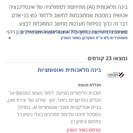
בינה מלאכותית
(AI)
מתייחסת לסימולציה של אינטליגנציה
אנושית במכונות שמתוכנתות לחשוב וללמוד כמו בני אדם.
דבר זה כרוך בפיתוח מערכות מחשב המסוגלות לבצע
משימות שדורשות בדרך כלל אינטליגנציה אנושית, כגון זיהוי
קרא עוד על
לימודי בינה מלאכותית AI שנה ראשונה חינם לחיילים
משוחררים (לא ע"ח הפקדון) באזור השרון
דיבור, קבלת החלטות, פתרון בעיות והבנת שפה טבעית.
ניתן לחלק בינה מלאכותית לשתי קטגוריות: בינה מלאכותית
צרה, אשר מיועדת למשימות ספציפיות, ובינה מלאכותית
נמצאו 23 קורסים
כללית, בעלת יכולת להבין ולבצע כל משימה אינטלקטואלית
בינה מלאכותית ואוטומציות
שבן אדם יכול לעשות. מטרת הבינה המלאכותית היא ליצור
מכונות שיכולות לשכפל או לעלות על האינטליגנציה
מכללת תנופה
האנושית, מה שמאפשר להן לפתור בעיות מורכבות באופן
תוכנית הלימודים מציעה לימוד מעשי המבוסס על
אוטונומי ולשפר את היעילות בתחומים שונים.
הכלים החדשניים ביותר, תוך שילוב של יצירת תוכן,
בניית אפליקציות וסוכני אוטומציות AI. במהלך
לבינה מלאכותית מגוון רחב של שימושים בתעשיות
המסלול תיהנו מלימוד ממרצים בעלי ניסיון רב
ובתחומים שונים. כגון: בתחום הרפואה ניתן להשתמש
בתחום וניסיון רב
בבינה מלאכותית לצורך אבחון מחלות, בניית תוכניות טיפול
קורסים באזור השרון