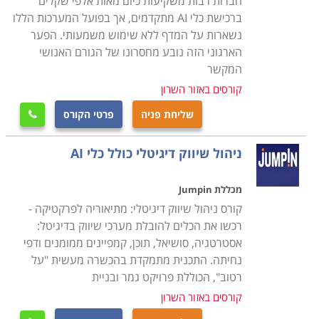
חברות רבות משקיעות כיום מאות אלפי שקלים
היבול וניטור הקרקע, זיהוי מזיקים, פעולות חקלאות
ברכישת כלי AI מתקדמים, אך בפועל המערכות הללו
אוטומטיות וחיזוי יבול. בתחום הבידור, משתמשים בבינה
נשארות על המדף ללא שימוש משמעותי. הפער
המלאכותית במשחקים, מערכות המלצות תוכן וחוויות מציאות
הארגוני הזה נובע מחסרונו של הגורם האנושי
מדומה. בתחום התוכן משמשת הבינה המלאכותית לצורך
המקשר
יצירת תכנים שיווקיים ותכנים אינפורמטיביים. בינה
קורסים באזור השרון
מלאכותית יכולה לעבד ולהבין את השפה האנושית, מה
שליחת פניה
פרטי הקורס

שמאפשר לה לתפעל עוזרות קוליות ולתרגם שפות.
ניהול שיווק דיגיטלי כולל כלי AI
מעצם טיבה של הבינה המלאכותית היא מתפרשת על פני
תחומים רבים, כך שלימודי בינה מלאכותית מתמקדים בדרך
מכללת Jumpin
כלל בתחום אחד או שניים בלבד, והם מעניקים לכם את
קורס ניהול שיווק דיגיטלי: מתיאוריה לפרקטיקה -
היכולת להשתמש בכלי ה-
AI
על מנת להגיע לתוצאות
רכשו את הכלים להובלת מערכי שיווק בדיגיטל:
האופטימליות. הבינה המלאכותית היא העתיד, והעתיד כבר
אסטרטגיה, סושיאל, תוכן, קמפיינים ממומנים ודפי
נחיתה. התכנית מתמקדת בהכשרה מעשית "על
כאן. אם לא תלמדו כיצד להשתמש ב-
AI
תיוותרו מאחור.
רטוב", הכוללת פרויקט גמר ובניית
קורסים באזור השרון