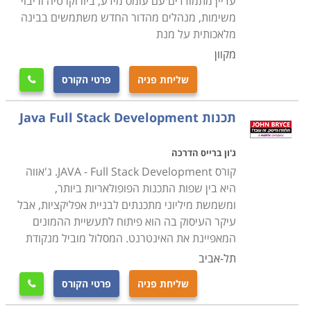
עדיין מתמודדים עם עומס מידע, ביורוקרטיה וריבוי
משימות, מנהלים מהדור החדש משתמשים בבינה
מלאכותית על מנת
מקוון
שליחת פניה
פרטי הקורס

תכנות Java Full Stack Development
ג'ון ברייס הדרכה
קורס JAVA - Full Stack Development. ג'אווה
היא בין שפות התכנות הפופולאריות ביותר,
ומשמשת מיליוני מתכנתים לבניית אפליקציות, אבל
עיקר העיסוק בה הוא פיתוח לתעשיית ההמונים
המאפיינת את האינטרנט. המסלול מוביל מנקודת
תל-אביב
שליחת פניה
פרטי הקורס
