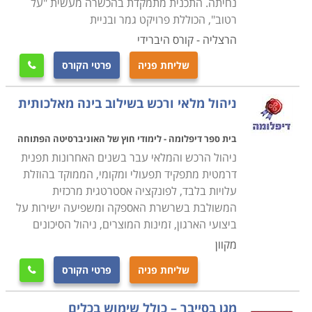
נחיתה. התכנית מתמקדת בהכשרה מעשית "על
רטוב", הכוללת פרויקט גמר ובניית
הרצליה - קורס היברידי
שליחת פניה
פרטי הקורס

ניהול מלאי ורכש בשילוב בינה מאלכותית
בית ספר דיפלומה - לימודי חוץ של האוניברסיטה הפתוחה
ניהול הרכש והמלאי עבר בשנים האחרונות תפנית
דרמטית מתפקיד תפעולי ומקומי, הממוקד בהוזלת
עלויות בלבד, לפונקציה אסטרטגית מרכזית
המשולבת בשרשרת האספקה ומשפיעה ישירות על
ביצועי הארגון, זמינות המוצרים, ניהול הסיכונים
מקוון
שליחת פניה
פרטי הקורס

מגן בסייבר – כולל שימוש בכלים