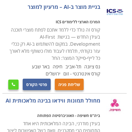
אלגוריתמי, הערכת סיכונים וניתוח פיננסי. בתחום החינוך
בניית מוצר ב-AI – מרעיון למוצר
היא משמשת לצורך שיפור למידה מותאמת אישית על ידי
התאמת תוכן חינוכי לצרכי התלמידים, מתן שיעורים
המרכז הארצי ללימודים ICS
וירטואליים ואוטומציה של משימות ניהוליות. בתחום הייצור,
קורס זה נולד כדי ללמד אתכם לפתח מוצרי תוכנה
הבינה המלאכותית מייעלת את תהליכי הייצור, מנטרת את
בעידן החדש — בגישת AI-First
Development. במקום להשתמש ב-AI רק ככלי
ביצועי הציוד ומאפשרת לחזות את
עלויות התחזוקה
עזר נקודתי, תלמדו לעבוד מולו כשותף מלא לאורך
העתידיות. בתחום התחבורה, בינה מלאכותית משמשת בכלי
כל לייף-סייקל המוצר: החל
רכב אוטונומיים, מערכות ניהול תנועה ואופטימיזציה
נס ציונה
תל-אביב
חיפה
באר שבע
לוגיסטית. בשירות לקוחות, הבינה המלאכותית מתפעלת
קורס אינטרנטי - זום
ירושלים
צ'אטבוטים ועוזרים וירטואליים אשר נותנים מענה לשאלות
שליחת פניה
פרטי הקורס
לקוחות, מספקים תמיכה ומסייעים בניהול קשרי לקוחות.

בתחום הסייבר, בינה מלאכותית יכולה לזהות ולמנוע איומי
מחולל תמונות ווידאו בבינה מלאכותית AI
סייבר, לזהות חריגות בתעבורת הרשת ולהגן על נתונים
רגישים.בתחום החקלאות מסייעת הבינה המלאכותית בניטור
ביה"ס חשיפה - האוניברסיטה הפתוחה
היבול וניטור הקרקע, זיהוי מזיקים, פעולות חקלאות
בעידן מודרני, הבינה המלאכותית היא אחד
אוטומטיות וחיזוי יבול. בתחום הבידור, משתמשים בבינה
התחומים הכי מסקרנים, וזאת בשל האפשרות ליצור