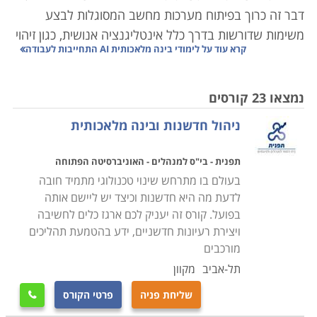
דבר זה כרוך בפיתוח מערכות מחשב המסוגלות לבצע
משימות שדורשות בדרך כלל אינטליגנציה אנושית, כגון זיהוי
קרא עוד על
לימודי בינה מלאכותית AI התחייבות לעבודה
דיבור, קבלת החלטות, פתרון בעיות והבנת שפה טבעית.
ניתן לחלק בינה מלאכותית לשתי קטגוריות: בינה מלאכותית
צרה, אשר מיועדת למשימות ספציפיות, ובינה מלאכותית
נמצאו 23 קורסים
כללית, בעלת יכולת להבין ולבצע כל משימה אינטלקטואלית
ניהול חדשנות ובינה מלאכותית
שבן אדם יכול לעשות. מטרת הבינה המלאכותית היא ליצור
מכונות שיכולות לשכפל או לעלות על האינטליגנציה
תפנית - בי"ס למנהלים - האוניברסיטה הפתוחה
האנושית, מה שמאפשר להן לפתור בעיות מורכבות באופן
בעולם בו מתרחש שינוי טכנולוגי מתמיד חובה
אוטונומי ולשפר את היעילות בתחומים שונים.
לדעת מה היא חדשנות וכיצד יש ליישם אותה
בפועל. קורס זה יעניק לכם ארגז כלים לחשיבה
לבינה מלאכותית מגוון רחב של שימושים בתעשיות
ויצירת רעיונות חדשניים, ידע בהטמעת תהליכים
ובתחומים שונים. כגון: בתחום הרפואה ניתן להשתמש
מורכבים
בבינה מלאכותית לצורך אבחון מחלות, בניית תוכניות טיפול
תל-אביב
מקוון
מותאמות אישית, ניתוח נתונים רפואיים וסיוע בניתוח. בתחום
שליחת פניה
פרטי הקורס

הפיננסי, בינה מלאכותית יכולה לשמש לגילוי הונאות, מסחר