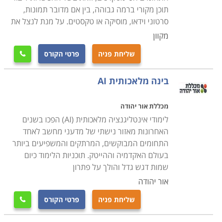
המלאכותית במשחקים, מערכות המלצות תוכן וחוויות מציאות
תוכן מקורי ברמה גבוהה, בין אם מדובר תמונות,
מדומה. בתחום התוכן משמשת הבינה המלאכותית לצורך
סרטוני וידאו, מוסיקה או טקסטים. על מנת לנצל את
יצירת תכנים שיווקיים ותכנים אינפורמטיביים. בינה
מקוון
מלאכותית יכולה לעבד ולהבין את השפה האנושית, מה
שליחת פניה
פרטי הקורס

שמאפשר לה לתפעל עוזרות קוליות ולתרגם שפות.
בינה מלאכותית AI
מעצם טיבה של הבינה המלאכותית היא מתפרשת על פני
תחומים רבים, כך שלימודי בינה מלאכותית מתמקדים בדרך
מכללת אור יהודה
כלל בתחום אחד או שניים בלבד, והם מעניקים לכם את
לימודי אינטליגנציה מלאכותית (AI) הפכו בשנים
היכולת להשתמש בכלי ה-
AI
על מנת להגיע לתוצאות
האחרונות מאזור נישתי של מדעני מחשב לאחד
האופטימליות. הבינה המלאכותית היא העתיד, והעתיד כבר
התחומים המבוקשים, המרתקים והמשפיעים ביותר
כאן. אם לא תלמדו כיצד להשתמש ב-
AI
תיוותרו מאחור.
בעולם האקדמיה וההייטק. תוכניות הלימוד כיום
שמות דגש גדל והולך על פתרון
אור יהודה
שליחת פניה
פרטי הקורס
