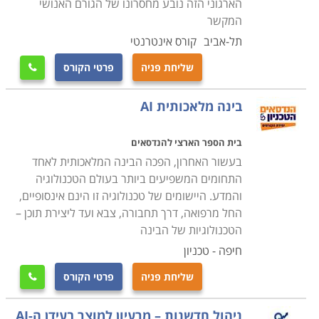
הארגוני הזה נובע מחסרונו של הגורם האנושי
המקשר
תל-אביב
קורס אינטרנטי
שליחת פניה
פרטי הקורס

בינה מלאכותית AI
בית הספר הארצי להנדסאים
בעשור האחרון, הפכה הבינה המלאכותית לאחד
התחומים המשפיעים ביותר בעולם הטכנולוגיה
והמדע. היישומים של טכנולוגיה זו הינם אינסופיים,
החל מרפואה, דרך תחבורה, צבא ועד ליצירת תוכן –
הטכנולוגיות של הבינה
חיפה - טכניון
שליחת פניה
פרטי הקורס

ניהול חדשנות – מרעיון למוצר בעידן ה-AI