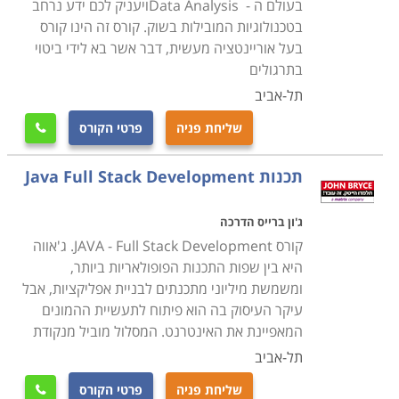
בעולם ה - Data Analysisויעניק לכם ידע נרחב
בטכנולוגיות המובילות בשוק. קורס זה הינו קורס
בעל אוריינטציה מעשית, דבר אשר בא לידי ביטוי
בתרגולים
תל-אביב
שליחת פניה
פרטי הקורס

תכנות Java Full Stack Development
ג'ון ברייס הדרכה
קורס JAVA - Full Stack Development. ג'אווה
היא בין שפות התכנות הפופולאריות ביותר,
ומשמשת מיליוני מתכנתים לבניית אפליקציות, אבל
עיקר העיסוק בה הוא פיתוח לתעשיית ההמונים
המאפיינת את האינטרנט. המסלול מוביל מנקודת
תל-אביב
שליחת פניה
פרטי הקורס
