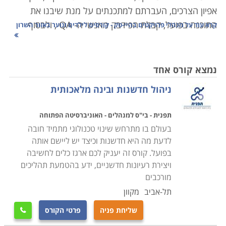
אפיון הצרכים, העברתם למתכנתים על מנת שיבנו את
התוכנה בפועל, קבלת הפידבק מאנשי ה-
QA
, ולבסוף
קרא עוד על
מנהלי פרויקטים בהיי-טק - קורסים לילדים ונוער באזור השרון
העברת המוצר המוגמר אל הלקוח, הטמעת התוכנה וליווי
הלקוח בתקופה הראשונית.
נמצא קורס אחד
מנהל הפרויקטים חייב להיות בקיא בתחומים נוספים מלבד
ניהול חדשנות ובינה מלאכותית
ההיבטים הטכנולוגיים: עליו לנהל את תקציב הפרויקט ואת
תזרים המזומנים שלו, לשווק אותו, לקדם אותו על פי לוחות
תפנית - בי"ס למנהלים - האוניברסיטה הפתוחה
גאנט ולנהל ספקים וקבלני משנה. אמנם לא בכל חברת
בעולם בו מתרחש שינוי טכנולוגי מתמיד חובה
היי-טק או בכל פרויקט יש צורך ליישם את הידע בכל
לדעת מה היא חדשנות וכיצד יש ליישם אותה
התחומים הללו, אך מנהל הפרויקטים חייב לשלוט בכולם.
בפועל. קורס זה יעניק לכם ארגז כלים לחשיבה
מסיבה זו מנהלי פרויקטים הם בדרך כלל מתכנתים שלמדו
ויצירת רעיונות חדשניים, ידע בהטמעת תהליכים
קורס ייעודי על מנת להתקדם לתפקיד ניהולי או מהנדסי
מורכבים
תעשייה וניהול אשר התמחו בתחום ההיי-טק.
תל-אביב
מקוון
שליחת פניה
פרטי הקורס
קורס ניהול פרויקטים הינו חיוני גם עבור כל מי שמעוניין
