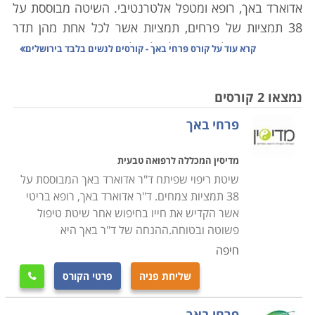
אדוארד באך, רופא ומטפל אלטרנטיבי. השיטה מבוססת על
38 תמציות של פרחים, תמציות אשר לכל אחת מהן תדר
אנרגטי שונה, ולכן היא יכולה לטפל בבעיה אנרגטית שונה,
קרא עוד על
קורס פרחי באך - קורסים לנשים בלבד בירושלים
בעיה ריגשית אשר גורמת לכאב גופני, ולתפקוד לקוי של
איברים בגוף. פעמים רבות תמציות הפרחים יכולות להחליף
נמצאו 2 קורסים
את השימוש בתרופות פסיכיאטריות שונות.
פרחי באך
תמציות פרחים מופקות מניצנים, מפרחים, משיחים ומעצים
מדיסין המכללה לרפואה טבעית
אשר כולם מוגדרים כבלתי רעילים. מחממים את אותם חלקי
שיטת ריפוי שפיתח ד"ר אדוארד באך המבוססת על
צמחים בהרתחה, בשמש או במי מעיינות חמים, כל סוג על
38 תמציות צמחים. ד"ר אדוארד באך, רופא בריטי
פי המידה הרצויה עבורו.
אשר הקדיש את חייו בחיפוש אחר שיטת טיפול
אפשר להשתתף בסדנא חד פעמית האורכת שלוש שעות,
פשוטה ובטוחה.ההנחה של ד"ר באך היא
בכדי להכיר את עקרונות הטיפול בשיטה, אך מי שמעוניין
חיפה
להפוך למטפל מוסמך בשיטה זו חייב להשתתף במסגרת
שליחת פניה
פרטי הקורס

המציעה קורס ארוך יותר, קורס תעודה אשר נמשך החל
מסמסטר אחד, ועד שנת לימודים אקדמית מלאה למטפלים
פרחי באך