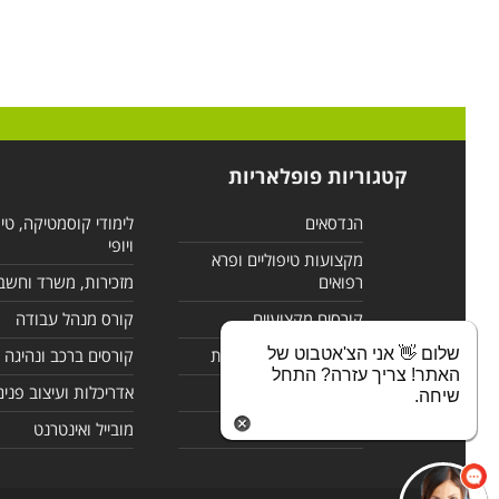
קטגוריות פופלאריות
הנדסאים
לימודי קוסמטיקה, טי
ויופי
מקצועות טיפוליים ופרא
רפואים
מזכירות, משרד וחשב
קורסים מקצועיים
קורס מנהל עבודה
שלום 👋 אני הצ'אטבוט של
לימודי מחשבים ורשתות
קורסים ברכב ונהיגה
האתר! צריך עזרה? התחל
קורסים בניהול
אדריכלות ועיצוב פנים
שיחה.
לימודי שפות
מובייל ואינטרנט