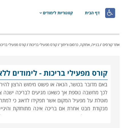

דף הבית
קטגוריות לימודים
אתר קורסים
/
בנייה, אחזקה, כרסום וריתוך
/
קורס מפעילי בריכות
/
קורס מפעילי בריכות
קורס מפעילי בריכות
- לימודים ללא
באם מדובר בכושר, הנאה או פשוט מימוש הרצון להירג
לכך מחשבה נוספת אך כשאנו מגיעים לבריכה ישנה ציפ
מוטלת על מפעיל המקום אשר תפקידו לדאוג כי למתרחצי
מנקודת מבט אחרת אם בריכה אינה מתוחזקת והיגייני
בקורס מפעילי בריכות מיומנים שהוכשרו במיוחד וידעו