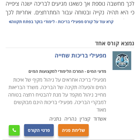
לכך מחשבה נוספת אך כשאנו מגיעים לבריכה ישנה ציפייה
כי היא תהיה נקייה ובטוחה עבור המתרחצים. אחריות לכך
מוטלת על מפעיל המקום אשר תפקידו לדאוג כי למתרחצים
קרא עוד על
קורס מפעילי בריכות - לימודי בוקר בפתח תקווה
תהיה חוויה חיובית הן בהיבט הניקיון והן בהיבט הבטיחות.
מנקודת מבט אחרת אם בריכה אינה מתוחזקת והיגיינית
נמצא קורס אחד
המתרחצים מצויים בסיכון להיפצע או לחלות. לכן, יש צורך
מפעילי בריכות שחייה
בקורס מפעילי בריכות מיומנים שהוכשרו במיוחד וידעו לקחת
בחשבון את כל ההיבטים הכרוכים בהפעלת הבריכה.
מדעי המים - המרכז הלימודי למקצועות המים
מפעילי בריכה אחראים על ניהול מקיף של איכות
במסגרת קורס מפעילי בריכות נלמדים כל תחומי האחזקה
המים והפעלה תקינה של הבריכה. משרד הבריאות
והניהול, תפעול של תהליכים סביבתיים, מערכת הסינון
מחייב ניהול מוקפד על מנת להבטיח רחצה בטוחה
ותחזוקת הבריכה ועבודה
מול גורמים חיצוניים כדוגמת
למבקרי הבריכה. מפעילי בריכות הינם מבוקשים
ספקים, מתרחצים ורשויות
.
מאוד
תחומי הלימוד בקורס נחלקים לנושאים על פי סוג העבודה
אשדוד
קצרין
נהריה
נתניה
הנדרשת. בתחום המים נלמדת כל תורת השמירה והפיקוח
שליחת פניה
פרטי הקורס

על איכות המים, השימוש בחומרי ניקוי וסטריליזציה כדוגמת