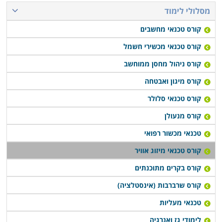
מבוקש ולסלול לעצמם קריירה רווחית ובתנאי העסקה טובים
מסלולי לימוד
יותר. חלק מהמכללות מעניקות שירותי השמה לבוגרים, ובכך
קורס טכנאי מחשבים
מקלות עליהם בצעדיהם הראשונים בשוק העבודה.
קורס טכנאי מכשירי חשמל
לימודי קורס טכנאי מיזוג אוויר מתקיימים במוסדות לימוד
קורס ניהול מחסן ממוחשב
רבים ברחבי הארץ: חיפה, תל אביב, רמת גן, פתח תקווה,
קורס מיגון ואבטחה
כפר סבא ועוד במספר מקומות רבים ברחבים הארץ.
קורס טכנאי סלולר
במרבית המקומות מדובר בלימודי ערב או בוקר במסלול
גמיש, כך שאפשר יהיה לעבור את הקורס במקביל להמשך
קורס מנעולן
העבודה הקיימת.
טכנאי מכשור רפואי
קורס טכנאי מיזוג אוויר
קורס בקרים מתוכנתים
קורס שרברבות (אינסטלציה)
טכנאי מעליות
לימודי גז ואנרגיה