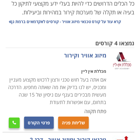
כל הכלים הדרושים כדי להיות בעלי ידע מקצועי לתיקון כל
בעיה או תקלה של מערכות קירור במהירות וביעילות.
אם יש נושא שניתן להיות בטוחים כי תמיד יהיה בו ביקוש,
קרא עוד על
קורס טכנאי מיזוג אוויר - קורסים לאקדמאים ברמת גן
הרי הוא מיזוג אוויר. קל לשכוח זאת, אבל פעם לא היו מזגנים
בכל דירה ובית, ובמכונית היה רק חלון שמסיט את הרוח
נמצאו 4 קורסים
לכיוון הנהג, או מאורר קטן לערבל את האוויר החם והלח.
מיזוג אוויר וקירור
היום, אם חלילה וחס יתקלקל הקירור בעבודה בצהרי חודש
יולי או אוגוסט, רוב הבוסים ירחמו על הצוות, וישלחו אותם
מכללת אין ליין
הביתה עד בואו של הטכנאי הגואל. קשה להאמין שעד לפני
אם אתה בעל חוש טכני ורצון לרכוש מקצוע מעניין
שנים לא רבות היה מיזוג האוויר שמור לבעלי הממון בלבד.
ומכניס, יש לנו בדיוק את מה שאתה מחפש. הדרכה
מעשית מבכירים בענף עם ניסיון של 15 שנה
מזג האוויר בארץ מקצין והולך יד ביד עם השפעות
בתחום, עם אפשרות לתעודת
ההתחממות הגלובלית. המערכות האקלימיות הופכות
פתח תקווה
קיצוניות וקשות יותר, והמועקה מורגשת בעיקר בקיץ, שהופך
שליחת פניה
פרטי הקורס

יותר ויותר ארוך, אבל פחות ופחות נסבל. לכן אם נחפש
תחום שבו אנו מניחים שתמיד יהיה ביקוש יציב ומתמשך,
טכנאי קירור ומיזוג אוויר - דרג 2