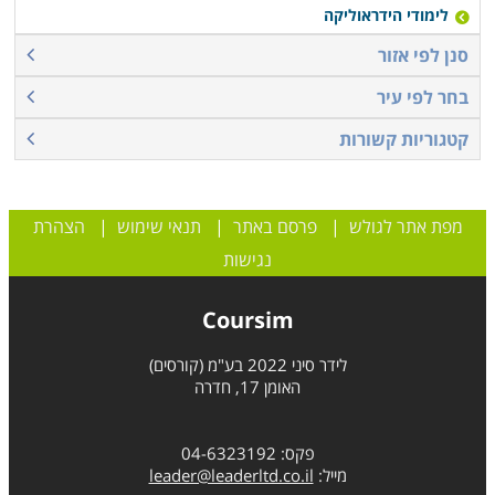
לימודי הידראוליקה
סנן לפי אזור
בחר לפי עיר
קטגוריות קשורות
מפת אתר לגולש
|
פרסם באתר
|
תנאי שימוש
|
הצהרת
נגישות
Coursim
לידר סיני 2022 בע"מ (קורסים)
האומן 17, חדרה
פקס: 04-6323192
מייל:
leader@leaderltd.co.il