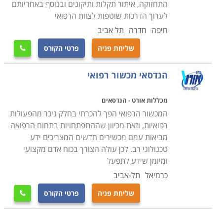
בנוגע לשימוש הנכון והמדוייק בציוד.
התחזוקה, איתור תקלות ותיקונים ובנוסף באחריותם
לערוך הדרכות שוטפות לצוות הרפואי
הבדל נוסף ומהותי בין טכנאי רגיל לטכנאי ציוד רפואי הוא
חיפה
חדרה
תל אביב
כמובן זהות ומהות המעסיק. אם טכנאי סטנדרטי פועל בדרך
שליחת פניה
פרטי הקורס

כלל במעבדות פרטיות, במתן שירות נייד בתור עצמאי, או
כשכיר בשירות לקוחות יבואן מסויים, הרי שהטכנאי הרפואי
הנדסאי מכשור רפואי
עובד עבור ארגונים מענף הרפואה, אשר מאופיין במשכורות
גבוהות יותר הן בסקטור הציבורי והן בזה הפרטי, ובתנאי
מכללות אורט - הנדסאים
העסקה עדיפים. חלק ממסלולי הלימוד אפילו נערכים
המכשור הרפואי הפך להכרחי בחלק ניכר מהפעולות
בשיתוף ארגונים רפואיים כמו בתי חולים, אשר רואים בהם
רפואיות, וזאת מכיוון שההתפתחויות בתחום הרפואה
מביאות עמם מכשירים חדשים המצריכים ידע
הזדמנות להבטיח לעצמם את המצטיינים כאנשי צוות
טכנולוגי רב. לכן עולה הצורך בכוח אדם מקצועי
עתידיים.
ומיומן שידע לתפעל
כרמיאל
תל-אביב
בעמודים הבאים תוכלו למצוא הכשרות בתחום מקצועי זה
שליחת פניה
פרטי הקורס
בכל המכללות ובתי הספר הטכנולוגיים ברחבי הארץ. אורך

הקורסים נע בין כמה חודשים ועד שנתיים במקרה של תואר