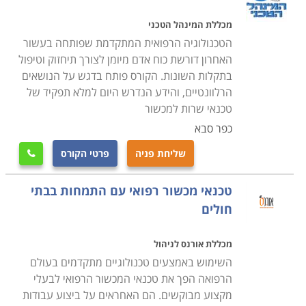
אשר נדרשו לתוצאות הבדיקה, אשר משום התקלה במכשור
לא התבצעה בפועל.
מכללת המינהל הטכני
קל להבין אם כך מדוע כאשר צצה בעיה בתפעולו של אותו
הטכנולוגיה הרפואית המתקדמת שפותחה בעשור
סורק נדרשת התערבות מיידית ודחופה של טכנאי, ומדוע
האחרון דורשת כוח אדם מיומן לצורך תיחזוק וטיפול
בתקלות השונות. הקורס פותח בדגש על הנושאים
מהירות ויעילות תגובתו לקריאה היא קריטית וטומנת בחובה
הרלוונטיים, והידע הנדרש היום למלא תפקיד של
השלכות שאינן רק כלכליות, אלא גם מנהלתיות, ועלולות
טכנאי שרות למכשור
אפילו להשפיע על חיי אדם.
כפר סבא
שליחת פניה
פרטי הקורס
אם כן, ברור מדוע פעילותו של טכנאי ציוד רפואי שונה למשל

מזו של הטכנאי אותו נזמין הביתה אם חלילה וחס נגלה
טכנאי מכשור רפואי עם התמחות בבתי
דליפה ממכונת הכביסה, או שהטלויזיה בסלון הפסיקה לפתע
חולים
לפעול רחמנא ליצלן. רמת המקצועיות הנתבעת היא אחרת,
וגם האחריות המתבקשת היא שונה ביסודה. טכנאי המכשור
מכללת אורנס לניהול
הרפואי נדרש למענה סביב השעון ולקפדנות חסרת פשרות.
השימוש באמצעים טכנולוגיים מתקדמים בעולם
בנוסף למשימת התחזוקה והתקינות השוטפת, עליו לקיים לא
הרפואה הפך את טכנאי המכשור הרפואי לבעלי
פעם הדרכות אישיות או מרוכזות לצוות הרפואי והמנהלתי
מקצוע מבוקשים. הם האחראים על ביצוע עבודות