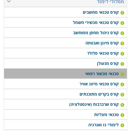
הקורס מעניק תעודה מקצועית אשר באמצעותה ניתן
מסלולי לימוד
להשתלב במערכות הבריאות הפרטיות והציבוריות השונות,
קורס טכנאי מחשבים
אפשרויות התעסוקה בתחום הן רבות ומגוונות, שכן ניתן גם
קורס טכנאי מכשירי חשמל
לעסוק בשיווק של מכשור, ולעבור להיבט השיווקי בתחום זה.
קורס ניהול מחסן ממוחשב
בחלק ממוסדות הלימוד גם קיימת מערכת השמת כוח אדם,
קורס מיגון ואבטחה
ובסיום הקורס מסייעים לתלמידים למצוא מקום תעסוקה
קורס טכנאי סלולר
הולם עם שכר גבוה. זהו מקצוע מבוקש, ובכל מערכת
קורס מנעולן
בריאות יש צורך באנשי טכנולוגיה להפעלת המכשור
טכנאי מכשור רפואי
המקצועי. לימודי קורס טכנאי מכשור רפואי, מתקיימים
במספר מקומות לימוד ברחבי הארץ: חיפה, תל אביב, רמת –
קורס טכנאי מיזוג אוויר
גן, כפר סבא, נתניה ובעוד מקומות לימוד רבים נוספים
קורס בקרים מתוכנתים
אחרים, כך שכל אחד יוכל למצוא קורס זה בקרבת מגוריו.
קורס שרברבות (אינסטלציה)
טכנאי מעליות
לימודי גז ואנרגיה