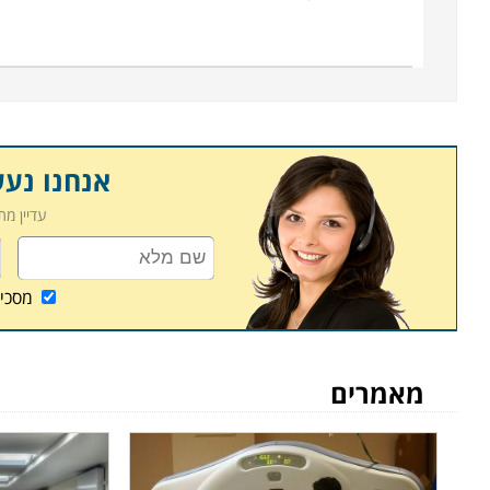
אפשרויות התעסוקה בתחום הן רבות ומגוונות, שכן ניתן 
בחלק ממוסדות הלימוד גם קיימת מערכת השמת כוח אדם
הולם עם שכר גבוה. זהו מקצוע מבוקש, ובכל מערכת ב
המקצועי. לימודי קורס טכנאי מכשור רפואי, מתקיימים ב
כפר סבא, נתניה ובעוד מקומות לימוד רבים נוספים אחרי
אנחנו נע
עדיין מ
מסכי
מאמרים