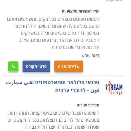
גם השכר משתלם.
יעיל הכשרות מקצועיות
קורס טכנאי סלולר להסבה מקצועית
הסמארטפונים נמצאים בכל מקום, ומשמשים אותנו
בעבר, כל מי שלמד מקצוע מסוים, המשיך בו עד הפנסיה,
כמעט בכל פעולה שאנחנו עושים, החל מדיבור
אך כיום מקובל מאוד להחליף קריירה, הן משום הרצון לנסות
בטלפון, דרך ניווט בכבישים וכלה במשחקים
תחום חדש והן משום שיקולי שכר וקידום. לכן, דווקא משום
המעבירים לנו את הזמן ברגעים מתים, צילום
תמונות או גלישה ברשתות
שעולם הסלולר הינו אחד הענפים הדינמיים והמתפתחים
באר שבע
ביותר הרי שמדובר במקצוע שכדאי להפוך אותו לקריירה
שניה ולהתחיל לבנות מסלול מקצועי רווחי ומרתק.
שליחת פניה
פרטי הקורס

העובדה כי הקורס אינו דורש ידע מוקדם, מאפשרת לבצע
טכנאי סלולאר וסמארטפונים تقني سمارت
את ההסבה המקצועית באופן פשוט ומהיר ביותר, כך גם מי
فون - לדוברי ערבית
שמעולם לא עסק בחשמל או אלקטרוניקה יוכל ללמוד
בקורס את כל הנדרש כדי להיות טכנאי מנוסה ומקצועי, שכן
מכללת סטרים
השימוש הגובר שלנו כיום באפליקציות המתקדמות
אין משמעות לגיל, צריך רק רצון, השקעה ושאיפה להצליח.
במכשירים סלולריים כמו מצלמה, נגני מוזיקה, ניווט
שטח ורשתות חברתיות, יוצר תלות גבוהה
מסגרות הלימוד מתקיימות בתכנית לימודים גמישה, כך