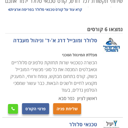
שירותי תקשורת לכל דורש, קורס טכנאי סלולר ילמד אתכם
את כל הנדרש על מנת לאתר תקלות במכשירים, מתן שירותי
קרא עוד על
קורס טכנאי סלולר בפריסה ארצית
תחזוקה שוטפת וכן תחזוק כל הציוד ההיקפי בתחום זה.
נמצאו 6 קורסים
הלימודים כוללים ידע מעשי ותיאורטי בתחום של
סלולר ומובייל דרג א'-ד' וניהול מעבדה
אלקטרוניקה, חשמל, מערכות המכשירים, ידע טכני בתיקון
תקלות, כרטיסים אלקטרונים ועוד, הקורס מועבר באופן יסודי
מכללת המינהל הטכני
ומעמיק מהבסיס, כך שאין כל צורך בידע מוקדם וכל מי
הכשרה כטכנאי שרות תחזוקת טלפונים סלולריים
שעולם זה מרתק בעניו, יוכל למצוא עניין ומקצוע לעתיד
וטאבלטים המכסה את כל סוגי מכשירי המובייל
בסיום ההכשרה.
בשוק. קורס בתחום מבוקש, צומח ורווחי, המעניק
מקצוע לחיים ולשנים הבאות. כבר עשור שמסכי
הקורס מתאים לחיילים משוחררים בתחילת דרכם
הטלפון גדלים, בעוד
המקצועית, שכן בתוך קורס קצר של מספר חודשים, יקבלו
ראשון לציון
כפר סבא
בסיומו תעודה מקצועית אשר ניתן יהיה באמצעותה
שליחת פניה
פרטי הקורס

להשתלב באחד מהחברות הרבות בתחום, או במעבדות
פרטיות, כך שאפשרויות התעסוקה הינן רבות ומגוונות כמו
טכנאי סלולר