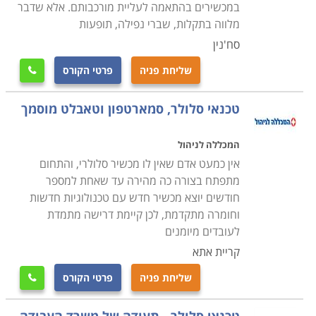
במכשירים בהתאמה לעליית מורכבותם. אלא שדבר
שניתן לשלב לימודי קורס טכנאי סלולר תוך כדי העבודה
מלווה בתקלות, שברי נפילה, תופעות
הקיימת, ועם קבלת התעודה להתחיל בדרך מקצועית
סח'נין
חדשה.
שליחת פניה
פרטי הקורס

טכנאי סלולר, סמארטפון וטאבלט מוסמך
המכללה לניהול
אין כמעט אדם שאין לו מכשיר סלולרי, והתחום
מתפתח בצורה כה מהירה עד שאחת למספר
חודשים יוצא מכשיר חדש עם טכנולוגיות חדשות
וחומרה מתקדמת, לכן קיימת דרישה מתמדת
לעובדים מיומנים
קריית אתא
שליחת פניה
פרטי הקורס
