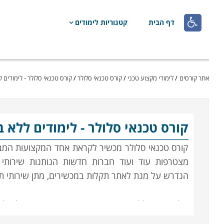

דף הבית
קטגוריות לימודים
אתר קורסים
/
לימודי מקצוע טכני
/
קורס טכנאי סלולר
/
קורס טכנאי סלולר - לימודים ל
קורס טכנאי סלולר
- לימודים ללא 
קורס טכנאי סלולר מכשיר לקראת אחד המקצועות המבוקש
מצטרפות עוד ועוד חברות חדשות הנותנות שירותי
הנדרש על מנת לאתר תקלות במכשירים, מתן שירותי תח
הלימודים כוללים ידע מעשי ותיאורטי בתחום של אלק
כרטיסים אלקטרונים ועוד, הקורס מועבר באופן יסודי ו