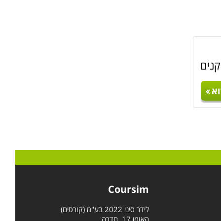
קנים
א
Coursim
לידר סיני 2022 בע"מ (קורסים)
האומן 17, חדרה