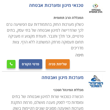
טכנאי מיגון ומערכות אבטחה
הקורס אינו דורש כל ידע מוקדם, מדובר בקורס הנערך
כשישה חודשים, ביום לימודים אחד בבוקר או ביומיים בשעות
המכללה הרב תחומית
הערב, בהתאם לתכנית מוסד הלימודים, כאשר ניתן לשלב
כשלון מערכות החוק בהתמודדות עם הפשיעה גרם
את הלימודים עם העבודה הקיימת, ורק בסיום הקורס, עם
לכך שהדרישה למיגון ואבטחה של בתי עסק, בתים
פרטיים, וכו' תלך ותגבר. תעודת מקצוע זו מעניקה
קבלת התעודה המקצועית להשתלב באחת החברות בתחום
תחום תעסוקה מרתק המשתנה ללא הרף. צוות
או לחילופין להקים עסק עצמאי ולסלול דרך לקראת קריירה
מדריכים
רווחית ומצליחה.
חיפה
היכן ניתן ללמוד
שליחת פניה
פרטי הקורס

קיימים מספר מוסדות לימוד בהם ניתן ללמוד קורס זה, כאשר
בחלקם קיים אף מערך השמה אשר מסייע לתלמידים למצוא
מערכות מיגון ואבטחה
משרה מתאימה לאחר שהם מסיימים את כל מטלות הקורס,
שכן, אחד הדברים החשובים הוא להתחיל לעבוד מיד עם
מכללת המינהל הטכני
קבלת התעודה, ליישם את כל מה שנלמד ולקבל ניסיון
הכשרה כטכנאי שרות למיגון ואבטחה של בתים
מקצועי בתחום.
ומוסדות כדי לספק מענה מושלם, מרמת התקנת
מערכות האזעקה מסוגים שונים הקיימות בשוק