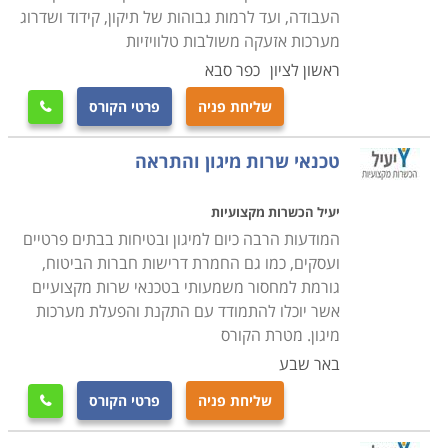
קורס מיגון ואבטחה נלמד במסגרת תכנית לימודים גמישה,
העבודה, ועד לרמות גבוהות של תיקון, קידוד ושדרוג
כאשר חשוב לוודא מראש כי מדובר במוסד לימודים אמין
מערכות אזעקה משולבות טלוויזיות
ומקצועי וכי התעודה המתקבלת בסיום הקורס הינה מוכרת
ראשון לציון
כפר סבא
בחברות המובילות בתחום, שכן מדובר בהשקעה של זמן
שליחת פניה
פרטי הקורס

וכסף יקרים.
טכנאי שרות מיגון והתראה
יעיל הכשרות מקצועיות
המודעות הרבה כיום למיגון ובטיחות בבתים פרטיים
ועסקים, כמו גם החמרת דרישות חברות הביטוח,
גורמת למחסור משמעותי בטכנאי שרות מקצועיים
אשר יוכלו להתמודד עם התקנת והפעלת מערכות
מיגון. מטרת הקורס
באר שבע
שליחת פניה
פרטי הקורס
