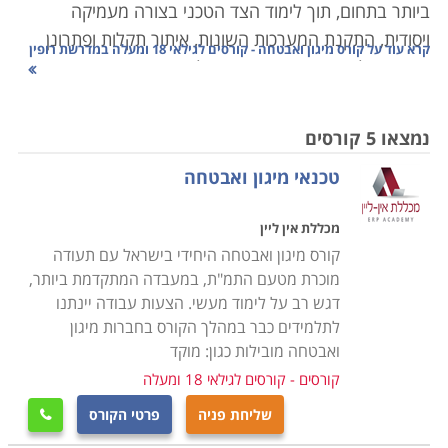
ביותר בתחום, תוך לימוד הצד הטכני בצורה מעמיקה
ויסודית, התקנת המערכות השונות, איתור תקלות ופתרונן
קרא עוד על
קורס מיגון ואבטחה - קורסים לגילאי 18 ומעלה במדרשת רופין
באופן יעיל ואפקטיבי. במסגרת הלימודים יועברו שיעורים
מקצועיים מהיסוד, בכל תחומי מערכות האזעקה, לגילוי
פריצות וגילוי אש ועשן כך שניתן יהיה לאבחן כל תקלה
נמצאו 5 קורסים
במערכת המיגון או האבטחה,
הכרת המעגל הסגור, מערכות
טכנאי מיגון ואבטחה
האינטרקום, התקנה לבתים חכמים, כאשר בנוסף לידע
התיאורטי יועברו שיעורים מעשיים אשר יאפשרו התנסות
מכללת אין ליין
בכל מערכת באופן מקצועי.
קורס מיגון ואבטחה היחידי בישראל עם תעודה
מוכרת מטעם התמ"ת, במעבדה המתקדמת ביותר,
הלימודים בקורס מיגון ואבטחה מכשירים לקראת אחד
דגש רב על לימוד מעשי. הצעות עבודה יינתנו
המקצועות המובילים והמבוקשים, שכן כיום כמעט בכל חנות
לתלמידים כבר במהלך הקורס בחברות מיגון
או בית פרטי קיימת מערכת מעגל סגור, המאבטחת מפני
ואבטחה מובילות כגון: מוקד
חדירה של פורצים, גנבים ואף מאפשרת בזמן אמת להפעיל
קורסים - קורסים לגילאי 18 ומעלה
את כוחות האבטחה לטיפול בחדירה של גורמים בלתי
שליחת פניה
פרטי הקורס

רצויים.