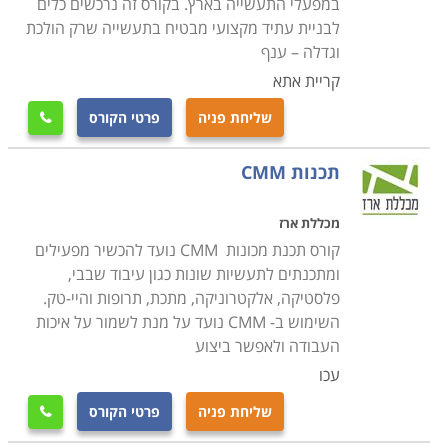
במפעלי התעשייה בארץ. בקורס זה נרכשים כלים
לבניית עתיד מקצועי מבטיח בתעשייה שרק הולכת
וגדלה – ענף
קריית אתא
שליחת פניה
פרטי הקורס

תכנות CMM
מכללת ארז
קורס תכנת מכונות CMM נועד להכשיר מפעילים
ומתכנתים לתעשיות שונות כגון עיבוד שבבי,
פלסטיקה, אלקטרוניקה, מתכת, תרופות והיי-טק.
השימוש ב- CMM נועד על מנת לשמור על איכות
העבודה ולאפשר ביצוע
עכו
שליחת פניה
פרטי הקורס
