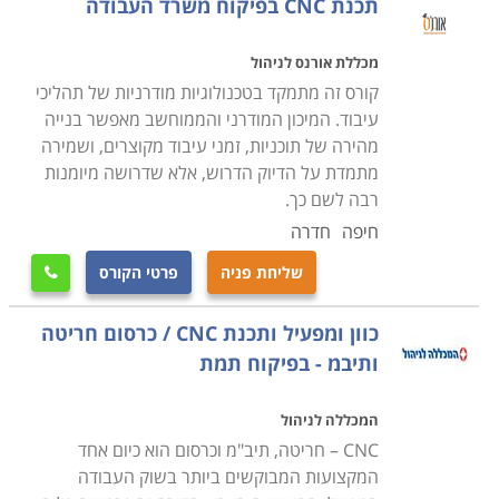
תכנת CNC בפיקוח משרד העבודה
במטרה להעשיר את ידיעותיהם בתחום, ולהשלים את הידע
הנדרש להם על מנת להפעיל מכונות במסגרת עבודתם.
מכללת אורנס לניהול
קורס זה מתמקד בטכנולוגיות מודרניות של תהליכי
עיבוד. המיכון המודרני והממוחשב מאפשר בנייה
מהירה של תוכניות, זמני עיבוד מקוצרים, ושמירה
מתמדת על הדיוק הדרוש, אלא שדרושה מיומנות
רבה לשם כך.
חיפה
חדרה
שליחת פניה
פרטי הקורס

כוון ומפעיל ותכנת CNC / כרסום חריטה
ותיבמ - בפיקוח תמת
המכללה לניהול
CNC – חריטה, תיב"מ וכרסום הוא כיום אחד
המקצועות המבוקשים ביותר בשוק העבודה