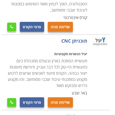
שניתן לתפעל בעזרתם.
הטכנולוגיה, הופך לנפוץ מאוד השימוש במכונות
לעיבוד שבבי ממוחשב,
במסגרת קורס CNC לומדים הסטודנטים את כל יסודות עולם
קורס אינטרנטי
זה, לרבות היסטוריה, התפתחות הענף, תרומתו לעולם
שליחת פניה
פרטי הקורס

העיבוד השבבי, ההבדלים בין עולם זה ובין שיטות ואמצעי
עיבוד שבבי אחרים וכדומה. כמו כן, במהלך הקורס מתנסים
תוכניתן CNC
הסטודנטים בתכנון, עיצוב, בניית וחריטת דגמים על מכונות
אמיתיות על מנת להעניק להם את התחושה והמוכנות לצאת
יעיל הכשרות מקצועיות
אל שוק העבודה ולממש את הידע שספגו במהלך הקורס.
תעשיית המתכת בארץ ובעולם מתנהלת כיום
כתעשיית היי-טק לכל דבר ועניין, ודורשת מיומנות
ייצור גבוהה. הקורס מיועד לאנשים שרוצים לרכוש
למי מתאימים הלימודים
מקצוע כמתכנתי עיבוד שבבי ממוחשב. זהו מקצוע
הלימודים בקורס CNC נחלקים לשתי רמות מרכזיות:
נדרש ומבוקש מאוד
למתחילים ולמתקדמים. הראשון מיועד בעיקר עבור
באר שבע
סטודנטים העושים את צעדיהם הראשונים בעולם העיבוד
שליחת פניה
פרטי הקורס
השבבי, ואין להם ניסיון קודם של עבודה בתחום זה. הקורס

למתקדמים מיועד עבור אנשים המגיעים מהתעשייה עצמה,