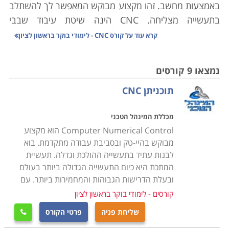
באמצעות מחשב. זהו מקצוע מבוקש המאפשר לך להשתלב
בתעשייה מצליחה. CNC
הינה שיטת עיבוד שבבי
ממוחשבת אשר מאפשרת לבצע כרסום, חריטה, כיפוף
קרא עוד על
קורס CNC - לימודי בוקר בראשון לציון
וקידוח באופן מדויק. העיבוד הממוחשב מאפשר ליצור צורות
מיוחדות אשר יצירתן באופן ידני דורשת מומחיות רבה, או אף
נמצאו 9 קורסים
בלתי אפשרית כלל. בנוסף מאפשר ה-
CNC
לייצר אלפי
תוכניתן CNC
יחידות ללא השגחה, כאשר איכות החלקים המיוצרים נבדקת
באופן אוטומטי באמצעות חיישני לייזר
.
מכללת המינהל הטכני
Computer Numerical Control הוא מקצוע
מבוקש בהיי-טק ובסביבת עבודה מתקדמת. בוא
למה כדאי ללמוד קורס CNC
לבנות עתיד בתעשייה ההולכת וגדלה. תעשיית
מכונות CNC מאפשרות לבצע בקלות, במהירות וברמת דיוק
המתכת היא כיום התעשייה הגדולה ביותר בעולם
גבוהה פעולות ייצור שדרשו בעבר תכנון ועבודה במשך
ובעלת הדרישות הגבוהות והמחמירות ביותר. עם
שעות, ונשאו תוצאות ברמת דיוק נמוכה עד בינונית. קחו
קורסים - לימודי בוקר בראשון לציון
כדוגמא הליך של קדיחת בורות, קרי הליך אשר במסגרתו
שליחת פניה
פרטי הקורס

אדם מפעיל באופן ידני מקדחה מיוחדת שנועדה לחצוב