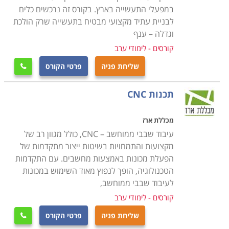
שניתן לתפעל בעזרתם.
במפעלי התעשייה בארץ. בקורס זה נרכשים כלים
לבניית עתיד מקצועי מבטיח בתעשייה שרק הולכת
וגדלה – ענף
במסגרת קורס CNC לומדים הסטודנטים את כל יסודות עולם
זה, לרבות היסטוריה, התפתחות הענף, תרומתו לעולם
קורסים - לימודי ערב
העיבוד השבבי, ההבדלים בין עולם זה ובין שיטות ואמצעי
שליחת פניה
פרטי הקורס

עיבוד שבבי אחרים וכדומה. כמו כן, במהלך הקורס מתנסים
הסטודנטים בתכנון, עיצוב, בניית וחריטת דגמים על מכונות
תכנות CNC
אמיתיות על מנת להעניק להם את התחושה והמוכנות לצאת
אל שוק העבודה ולממש את הידע שספגו במהלך הקורס.
מכללת ארז
עיבוד שבבי ממוחשב – CNC, כולל מגוון רב של
מקצועות והתמחויות בשיטות ייצור מתקדמות של
למי מתאימים הלימודים
הפעלת מכונות באמצעות מחשבים. עם התקדמות
הלימודים בקורס CNC נחלקים לשתי רמות מרכזיות:
הטכנולוגיה, הופך לנפוץ מאוד השימוש במכונות
למתחילים ולמתקדמים. הראשון מיועד בעיקר עבור
לעיבוד שבבי ממוחשב,
סטודנטים העושים את צעדיהם הראשונים בעולם העיבוד
קורסים - לימודי ערב
השבבי, ואין להם ניסיון קודם של עבודה בתחום זה. הקורס
שליחת פניה
פרטי הקורס

למתקדמים מיועד עבור אנשים המגיעים מהתעשייה עצמה,