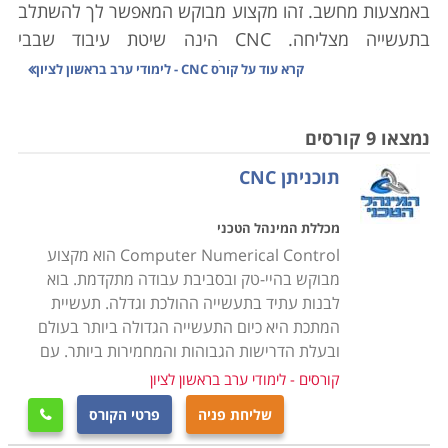
באמצעות מחשב. זהו מקצוע מבוקש המאפשר לך להשתלב
בתעשייה מצליחה. CNC
הינה שיטת עיבוד שבבי
ממוחשבת אשר מאפשרת לבצע כרסום, חריטה, כיפוף
קרא עוד על
קורס CNC - לימודי ערב בראשון לציון
וקידוח באופן מדויק. העיבוד הממוחשב מאפשר ליצור צורות
מיוחדות אשר יצירתן באופן ידני דורשת מומחיות רבה, או אף
נמצאו 9 קורסים
בלתי אפשרית כלל. בנוסף מאפשר ה-
CNC
לייצר אלפי
תוכניתן CNC
יחידות ללא השגחה, כאשר איכות החלקים המיוצרים נבדקת
באופן אוטומטי באמצעות חיישני לייזר
.
מכללת המינהל הטכני
Computer Numerical Control הוא מקצוע
מבוקש בהיי-טק ובסביבת עבודה מתקדמת. בוא
למה כדאי ללמוד קורס CNC
לבנות עתיד בתעשייה ההולכת וגדלה. תעשיית
מכונות CNC מאפשרות לבצע בקלות, במהירות וברמת דיוק
המתכת היא כיום התעשייה הגדולה ביותר בעולם
גבוהה פעולות ייצור שדרשו בעבר תכנון ועבודה במשך
ובעלת הדרישות הגבוהות והמחמירות ביותר. עם
שעות, ונשאו תוצאות ברמת דיוק נמוכה עד בינונית. קחו
קורסים - לימודי ערב בראשון לציון
כדוגמא הליך של קדיחת בורות, קרי הליך אשר במסגרתו
שליחת פניה
פרטי הקורס

אדם מפעיל באופן ידני מקדחה מיוחדת שנועדה לחצוב