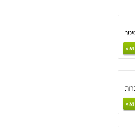
יטר
א
רות
א