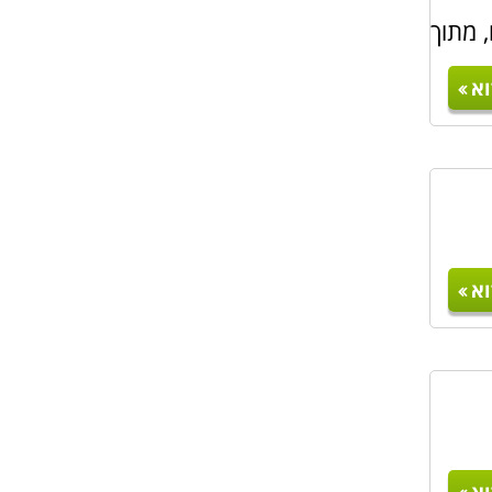
 מתוך
א
א