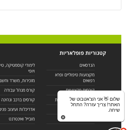
קטגוריות פופלאריות
הנדסאים
לימודי קוסמטיקה, טי
ויופי
מקצועות טיפוליים ופרא
רפואים
מזכירות, משרד וחשב
קורסים מקצועיים
קורס מנהל עבודה
שלום 👋 אני הצ'אטבוט של
לימודי מחשבים ורשתות
קורסים ברכב ונהיגה
האתר! צריך עזרה? התחל
קורסים בניהול
אדריכלות ועיצוב פנים
שיחה.
לימודי שפות
מובייל ואינטרנט