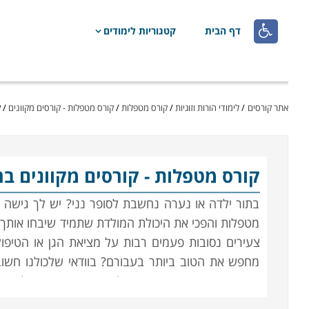

דף הבית
קטגוריות לימודים
אתר קורסים
/
לימודי הורות וזוגיות
/
קורס מטפלות
/
קורס מטפלות - קורסים מקוונים
/
ק
קורס מטפלות
- קורסים מקוונים בר
בתור ילדה או נערה נחשבת לסופר נני? יש לך גישה ליל
מטפלות והפכי את היכולת המולדת שתמיד שיבחו אותך ע
צעירים נסובות פעמים רבות על מציאת הגן או הטיפול
מחפש את הטוב ביותר בעבורם? בוודאי שלכולנו חשוב
מדובר בגן או פעוטון רשמי של משרד החינוך, יש לעבו