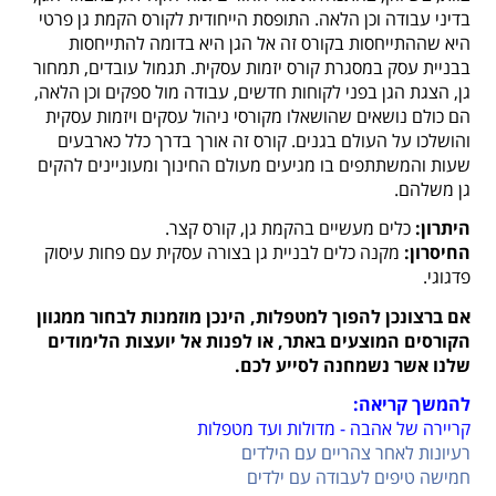
בדיני עבודה וכן הלאה.
התופסת הייחודית לקורס הקמת גן פרטי
היא שההתייחסות בקורס זה אל הגן היא בדומה להתייחסות
בבניית עסק במסגרת קורס יזמות עסקית. תגמול עובדים, תמחור
גן, הצגת הגן בפני לקוחות חדשים, עבודה מול ספקים וכן הלאה,
הם כולם נושאים שהושאלו מקורסי ניהול עסקים ויזמות עסקית
והושלכו על העולם בגנים.
קורס זה אורך בדרך כלל כארבעים
שעות והמשתתפים בו מגיעים מעולם החינוך ומעוניינים להקים
גן משלהם.
היתרון:
כלים מעשיים בהקמת גן, קורס קצר.
החיסרון:
מקנה כלים לבניית גן בצורה עסקית עם פחות עיסוק
פדגוגי.
אם ברצונכן להפוך למטפלות, הינכן מוזמנות לבחור ממגוון
הקורסים המוצעים באתר, או לפנות אל יועצות הלימודים
שלנו אשר נשמחנה לסייע לכם.
להמשך קריאה:
קריירה של אהבה - מדולות ועד מטפלות
רעיונות לאחר צהריים עם הילדים
חמישה טיפים לעבודה עם ילדים