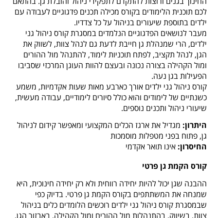
החינוך בגנים ורוצות להתקדם לתפקידי ניהול והובלת גן. בהתאם
לכם תוכנית הלימודים בקורס מכילה תכנים פדגוגיים לעבודה עם
ילדים בתוספת שיעורים בניהול על כל צדדיו.
מ
עבר לנושאים הפדגוגיים הנלמדים במסגרת קורס ניהול גני
ילדים, הרי שמנהלת גן חייבת לדעת גם לנהל צוות, לשווק את
הגן, לנהל תקציב, לפתח תוכניות לימוד, להתנהל מול ההורים
ומול הקהילה בצורה נכונה ובעצם להוות העוגן המרכזי שסביבו
הפעילות בגן נעה.
קורס ניהול גני ילדים אורך כארבע מאות שעות אקדמיות, משמע
כשנתיים של לימודים והוא כולל סיורים לימודיים, עבודה מעשית,
שיעורי ניהול ותכנים נוספים.
היתרון:
מגדיל את ארגז הכלים המקצועי ומאפשר קידום לניהול
גן, פתוח בפני מטפלות מוסמכות
החיסרון:
אינו תואר אקדמי
קורס הקמת גן פרטי
ההבנה שגן יכול להיות יחידה רווחית ולא רק יחידה חינוכית, היא
שמנחה את המשתתפים בקורס הקמת גן פרטי. בדיוק כפי
שבמסגרת קורס ניהול גני ילדים רוכשים הלומדים כלים בניהול
צוות, בשיווק, בהתנהלות מול ההורים ומול הקהילה, באבזור הגן,