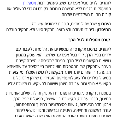
לומדים ילדים מגיל אפס עד שש. פעמים רבות
מטפלות
המועסקות בגנים ללא הכשרה בוחרות בקורס זה כדי להשלים את
קורות החיים האקדמיים שלהם.
היתרון:
שנתיים לימודים, תוכנית לימודית עשירה
החיסרון:
לימודי תעודה ולא תואר, תפקיד סיוע ולא תפקיד הובלה
קורס מטפלות לגיל הרך
לימודים במסגרת קורס זה מכשירים את הלומדות לעבוד עם
ילדים בגיל הרך, קרי בגיל אפס עד שלוש, והוא עוסק במגוון
נושאים הקשורים לגיל הרך. בניגוד לתפיסה שהייתה קיימת
בעבר שתפקידן של המטפלות הוא להיות בייביסיטר עד שהאימא
מגיעה, הרי שהיום יותר ויותר מבקשות לרכוש השכלה מקצועית
בטיפול בילדים ולהציע למעסיקים העתידיים שלהן ארגז כלים
מקצועי איכותי וכוח עבודה מיומן ששווה להשקיע בו ולשלם עליו.
במסגרת הקורס נלמדים התפתחות התינוק והילד, שילוב אומנויות
בחינוך, תכנון עבודה, תקשורת בין אישית, הפעלות לגיל הרך,
ארגון חדר הפעילות, גישות פסיכולוגיות בחינוך ובהתפתחות,
עזרה ראשונה והחייאה, היגיינה ובריאות ומגוון נושאי לימוד
שונים נוספים. משך הקורס הממוצע הוא כשנה כאשר מעבר