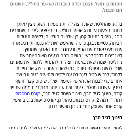
הקמת גן משל עצמך וכלה בעבודה כאו-פר בחו"ל, השמים
הם הגבול.
ברגע שהחלטת שאת רוצה להיות מטפלת השוק מציף אותך
במגוון הצעות עבודה; או-פר בחו"ל, בייביסיטר לילדים שחוזרים
מהגן, טיפול בתינוק קטן בן שלושה חודשים, לקיחת תינוקות
הביתה, כסייעת בגן, נדמה שהאפשרויות לא נגמרות. רגע אחד
את כמעט אורזת את התיק ונעמדת בתור הארוך שמחוץ
לשגרירות בדרך לראיון הוויזה וכמה רגעים מאוחר יותר את
מחליטה שמה שאת באמת רוצה זה להתחיל ללמוד. את מאמינה
שכדי להיות מטפלת טובה, כמו שאת באמת רוצה, את חייבת
ללמוד, לרכוש כלים לעבודה עם ילדים ולהיעזר בניסיונם של
אחרים כדי לבנות את האופי הטיפולי שלך.
שיטוט קצר חושף
בפניך עשרות מסלולי לימוד ואת עוד יותר מבולבלת ממה שהיית
קודם
;
חינוך לגיל הרך, חינוך מיוחד לגיל הרך,
קורס מטפלות
רמה 1, רמה 2, קורס גננות, ניהול גן, קורס סייעות בגנים ואפילו
קורס אחד שעוסק יותר בגינון מאשר בגנון.
חינוך לגיל הרך
לימודי תואר ראשון בחינוך לגיל הרך יקנה לך הכשרה לעבוד עם