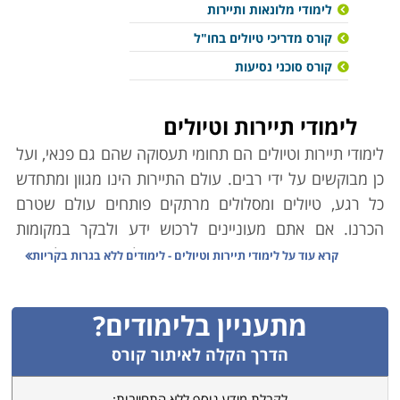
לימודי מלונאות ותיירות
קורס מדריכי טיולים בחו"ל
קורס סוכני נסיעות
לימודי תיירות וטיולים
לימודי תיירות וטיולים הם תחומי תעסוקה שהם גם פנאי, ועל
כן מבוקשים על ידי רבים. עולם התיירות הינו מגוון ומתחדש
כל רגע, טיולים ומסלולים מרתקים פותחים עולם שטרם
הכרנו. אם אתם מעוניינים לרכוש ידע ולבקר במקומות
שונים ומרתקים ברחבי הארץ ובעולם הרי שלימודים
קרא עוד על
לימודי תיירות וטיולים - לימודים ללא בגרות בקריות
אלו מיועדים לכם. למעשה, לימודי תיירות וטיולים מקנים
לכם את כל הכלים הדרושים על מנת להבין ולפעול בצורה
מתעניין בלימודים?
נכונה, מתאימה ובטוחה בעולם המלונאות, התעופה,
הסיורים והטיולים.
הדרך הקלה לאיתור קורס
לקבלת מידע נוסף ללא התחייבות: