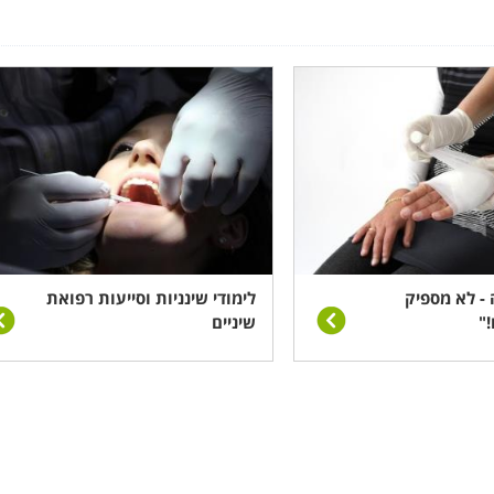
, המרצת זרימת הדם והפחתת דלקות וכאבים. חוץ מזה אסור לשכ
תייע בתכונותיהם כדי להגביר את יעילותו. המים נעימים ומשחרר
 טיפול שאינו מכביד על המפרקים וחוט השדרה. טכניקה זו מסיי
רופתיה משמשת לטיפול במספר אוכלוסיות עיקריות: בעלי בעיות
סובלים מבעיות נוירולוגיות וילדים המטופלים בחינוך מיוחד.
- לא מספיק
לימודי שינניות וסייעות רפואת
!"
שיניים
 גוף ונפש כדי לחזק את כוחותיו המנטליים ומצב רוחו של החולה,
אשפוז, אלא גם לעודד אותו ולמצוא בו את תעצומות הנפש, שהן ל
הו כוח עזר חיוני במהלך הטיפול עצמו, כאשר כל דקה יקרה ובעלת