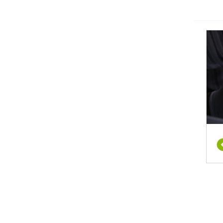
וח
ים,
עת
א פעם