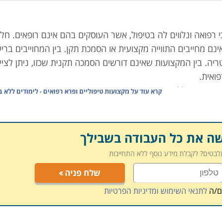
 רפואה ונלווים לה בטיפול, אשר העוסקים בהם אינם רופאים. חל
ם מחייבים התווייה מקצועית או הסמכת תקן. בין המחוייבים בריש
יה. בין המקצועות שאינם דורשים הסמכה תקנית שכזו, ניתן לציין
פואית.
ריאות ככלל הוא יציב במיוחד, ומציע משרות בארגונים פרטיים
קרא עוד על
מקצועות טיפוליים ופרא רפואים - לימודים ללא ב
סות גבוהות מהשני. כל זאת ללא ההכשרה המורכבת והמאתגרת הטמ
ות.
טגוריות מקצועיות המאפשרות השתלבות באחד מתחומים אלה, שיב
שה את כל העבודה בשבילך
תלבטים? לקבלת מידע נוסף ללא התחייבות
שלח פניה
וגיה, טווינה, שיאצו ועוד מתודות השייכות לרפואה האלטרנטי
ם/ה
לתנאי השימוש ומדיניות הפרטיות
ה, שהיא נדבך חיוני לפתרון בעיות בתפקוד וכאב. בתחום העיסוי מ
כן. עיסוי הוא טיפול אהוב כמעט על כל אחד, ומעלותיו הן רבות; הגברת גמ