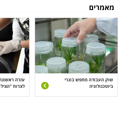
הרקמות והשרירים, שיפור טווח התנועה של השלד והמפרקים
מאמרים
שזה נורא נעים.
הידרותרפיה
טיפול ההידרותרפיה הוא בעצם עיסוי אשר מתבצע במים, ומס
ובעיקר מפחיתים כשני שלישים ממשקל הגוף, ובכך מאפשרים
בטיפול בפתולוגיות רבות כגון כאבי מפרקים ופרקינסון. היד
אורטופדיות, אנשים הלוקים בכאבי שלד ופרקים כרוניים, מי ש
ליצנות רפואית
שוק העבודה מחפש בוגרי
עזרה ראשונה 
ביוטכנולוגיה
לצרוח "הצילו
תפקיד הליצן הרפואי הוא מוראלי ביסודו, ועושה שימוש בקשר
בעיקר ילדים כמובן. בכך ניתן לא רק להקל עליו את קשיי ה
מרכיבים קריטיים למהלך הטיפול וההחלמה.
סייעת לרופא שיניים
אין רופא שיניים שאינו נזקק לאסיסטנטית במהלך עבודתו. ז