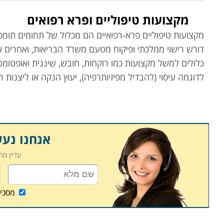
מקצועות טיפוליים ופרא רפואים
מקצועות טיפוליים פרא-רפואיים הם מכלול של תחומים תומכי
דורש רישוי ממלכתי ופיקוח מטעם משרד הבריאות, ואחרים אינ
כלולים למשל מקצועות כמו רוקחות, חובש, שיננית ואופטומטר
לדוגמה עיסוי (להבדיל מפיזיותרפיה), יעוץ הנקה או ליצנות ר
יתרונותיהם של מקצועות אלה הם ברורים; תחום הרפואה והב
וציבוריים המאופיינים ביציבות תעסוקתית מצד אחד, והכנ
בלימודים האקדמיים בתחום, כמו למשל רופא, פסיכולוג או אח
בין העמודים הבאים באתר קורסים תוכלו למצוא לא מעט ק
אנחנו נע
גם לכם עתיד תעסוקתי מרתק, מכובד, יציב ומכניס.
עדיין מ
עיסוי
תחום העיסוי מתפרס על קשת רחבה שבקצה אחד שלה רפלקסול
מסכי
וההומיאופתית, ובקצה השני עיסויים רפואיים כמו פיזיותרפי
למעלה מ-150 שיטות, וקטגוריה זו כוללת רבות מתו