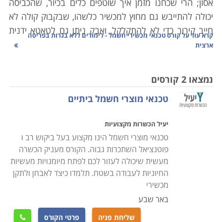
אסון; הרי שכחנו מזמן איך שוטפים כלים בכיור, שהכביסה
יכולה להתייבש גם מחוץ למכשיר כלשהו, שבקבוק קולה לא
חייב קירור כדי לא להתקלקל, ואבק ניתן גם לטאטא ידנית
קרא עוד על
קורס טכנאי מכשירי חשמל - לימודים ללא בגרות בפריסה
מהבית.
ארצית
היו ימים בהם כל אביזר שכולל בקצהו חוט ותקע הוגדר
כ"נכס" שמצופה ממנו לשמש שנים את בעליו. כל אימת
נמצאו 2 קורסים
שצץ משבר, חשנו למעבדה לתקן ממייבש שיער ועד
טכנאי מוצרי חשמל ביתיים
טלויזיה. היום, אם התגלתה בעיה במכשיר שפג תוקף
האחריות עבורו, נשאלת מיד השאלה "לתקן או לשדרג?".
יעיל הכשרות מקצועיות
תהליכים משונים עוברים על מכשירי החשמל הביתיים שלנו;
טכנאי מוצרי חשמל הינו מקצוע בעל ביקוש רב ו
מצד אחד הם הופכים עם הזמן לזולים יותר, אך עם זאת הם
פוטנציאל השתכרות גבוה. הקורס מעניק הכשרה
גם נהיים משוכללים יותר, ולכן קשים יותר לתיקון. לימודי
מעשית שיכולה לעזור לכם לפתח מיומנויות מעשיות
קורס טכנאי מכשירי חשמל מעניקים את כל הידע הנדרש
החיוניות לעבודה בשטח. תלמדו כיצד לאבחן ולתקן
לפתור את הדילמה באמצעות האפשרות הראשונה, אשר
מכשירי
פעמים רבות היא החכמה והחסכונית מבין השתיים.
באר שבע
שליחת פניה
פרטי הקורס
