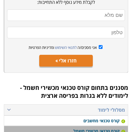
השגת ניסיון פעיל במכשירי החשמל הביתיים הנפוצים.
לקבלת מידע נוסף ללא התחייבות:
הקורס מתחיל מהבסיס, כך שאין כל צורך בידע מוקדם כדי
להירשם, ובסיום הקורס ניתן מיידית להשתלב בתחום
כטכנאי.
התמחויות והסמכה - מה לבחור ואיך
אני מסכים/ה
לתנאי השימוש
ומדיניות הפרטיות
בעמודים הבאים באתר תוכלו למצוא מגוון של קורסים
ללימודי המקצוע. חלקם עוסקים בלימוד תיקון של מוצרים
חזרו אלי
ספציפיים כמו טלויזיות, מערכות גז או בית חכם, אבל רובם
מקנים יכולות לרכישת המקצוע בכללותו. הלימודים אורכים
בסביבות חצי שנה, כאשר חלק מהם ניתנים לקיצור לבעלי
מסננים בתחום
קורס טכנאי מכשירי חשמל -
רקע קודם בתחומי החשמל והאלקטרוניקה. התעודה בסיום
לימודים ללא בגרות בפריסה ארצית
המסלולים היא פנימית מטעם מוסד הלימוד. שימו לב שאין
תקן מסודר וקבוע, ולא בחינות תקן אחידות מטעם גורם
מסלולי לימוד
מפקח משותף, על כן מומלץ לבחון בעיון כל מסלול לימוד כדי
קורס טכנאי מחשבים
לוודא את העומק והרצינות של ההכשרה. יתרון נוסף
קורס טכנאי מכשירי חשמל