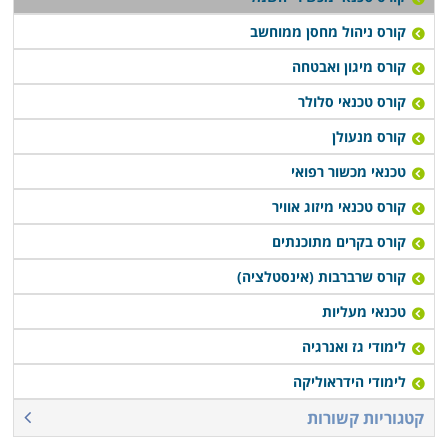
שמציעים אחדים מהם מתבטא בסיוע במציאת עבודה
בתחום עם סיום הלימודים, או רכישת יסודות עסקיים
קורס ניהול מחסן ממוחשב
ושיווקיים שיעזרו לבוגרים לנהל עסק עצמאי זעיר.
קורס מיגון ואבטחה
קורס טכנאי סלולר
קורס טכנאי מכשירי חשמל מתקיים במספר מקומות לימוד
קורס מנעולן
ברחבי הארץ: חיפה, תל אביב, רמת גן, נתניה, פתח תקווה,
כפר סבא ובעוד מספר מקומות אחרים, כך שכמעט כל מי
טכנאי מכשור רפואי
שרוצה ללמוד קורס מבוקש זה יוכל לעשות זאת בנוחות
קורס טכנאי מיזוג אוויר
בקרבת אזור מגוריו.
קורס בקרים מתוכנתים
קורס שרברבות (אינסטלציה)
טכנאי מעליות
לימודי גז ואנרגיה
לימודי הידראוליקה
קטגוריות קשורות