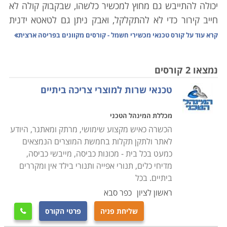
יכולה להתייבש גם מחוץ למכשיר כלשהו, שבקבוק קולה לא
חייב קירור כדי לא להתקלקל, ואבק ניתן גם לטאטא ידנית
מהבית.
קרא עוד על
קורס טכנאי מכשירי חשמל - קורסים מקוונים בפריסה ארצית
היו ימים בהם כל אביזר שכולל בקצהו חוט ותקע הוגדר
כ"נכס" שמצופה ממנו לשמש שנים את בעליו. כל אימת
נמצאו 2 קורסים
שצץ משבר, חשנו למעבדה לתקן ממייבש שיער ועד
טכנאי שרות למוצרי צריכה ביתיים
טלויזיה. היום, אם התגלתה בעיה במכשיר שפג תוקף
האחריות עבורו, נשאלת מיד השאלה "לתקן או לשדרג?".
מכללת המינהל הטכני
תהליכים משונים עוברים על מכשירי החשמל הביתיים שלנו;
הכשרה כאיש מקצוע שימושי, מרתק ומאתגר, היודע
מצד אחד הם הופכים עם הזמן לזולים יותר, אך עם זאת הם
לאתר ולתקן תקלות בחמשת המוצרים הנמצאים
גם נהיים משוכללים יותר, ולכן קשים יותר לתיקון. לימודי
כמעט בכל בית - מכונות כביסה, מייבשי כביסה,
קורס טכנאי מכשירי חשמל מעניקים את כל הידע הנדרש
מדיחי כלים, תנורי אפייה ותנורי בילד אין ומקררים
לפתור את הדילמה באמצעות האפשרות הראשונה, אשר
ביתיים. בכל
פעמים רבות היא החכמה והחסכונית מבין השתיים.
ראשון לציון
כפר סבא
שליחת פניה
פרטי הקורס

כיום מערך התיקונים למכשירי חשמל מתרכז פחות