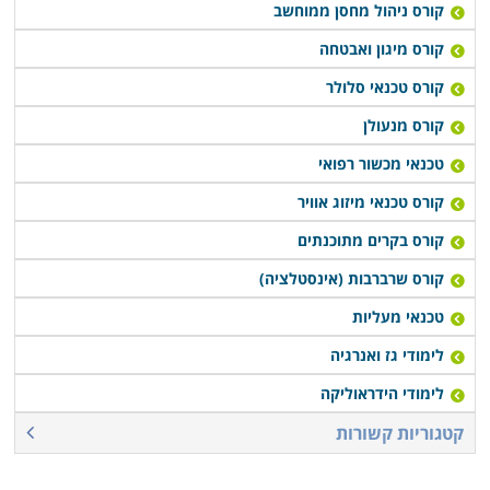
בתחום עם סיום הלימודים, או רכישת יסודות עסקיים
קורס ניהול מחסן ממוחשב
ושיווקיים שיעזרו לבוגרים לנהל עסק עצמאי זעיר.
קורס מיגון ואבטחה
קורס טכנאי סלולר
קורס טכנאי מכשירי חשמל מתקיים במספר מקומות לימוד
קורס מנעולן
ברחבי הארץ: חיפה, תל אביב, רמת גן, נתניה, פתח תקווה,
כפר סבא ובעוד מספר מקומות אחרים, כך שכמעט כל מי
טכנאי מכשור רפואי
שרוצה ללמוד קורס מבוקש זה יוכל לעשות זאת בנוחות
קורס טכנאי מיזוג אוויר
בקרבת אזור מגוריו.
קורס בקרים מתוכנתים
קורס שרברבות (אינסטלציה)
טכנאי מעליות
לימודי גז ואנרגיה
לימודי הידראוליקה
קטגוריות קשורות