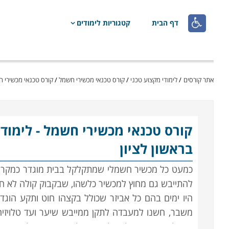

דף הבית
קטגוריות לימודים
אתר קורסים
/
לימודי מקצוע טכני
/
קורס טכנאי מכשירי חשמל
/
קורס טכנאי מכשירי ח
קורס טכנאי מכשירי חשמל
- לימוד
בראשון לציון
כמעט כל מכשיר חשמלי שמתקלקל בבית מוגדר כמקרה אס
להתייבש גם מחוץ למכשיר כלשהו, שבקבוק קולה לא חיי
היו ימים בהם כל אביזר שכולל בקצהו חוט ותקע הוג
משבר, חשנו למעבדה לתקן ממייבש שיער ועד טלויזיה
נשאלת מיד השאלה "לתקן או לשדרג?". תהליכים משו