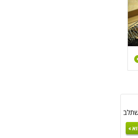
שתלב
א