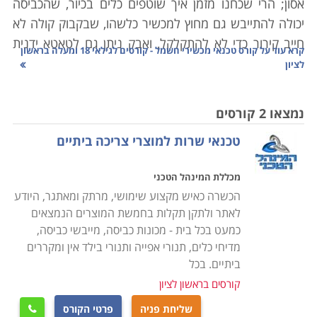
אסון; הרי שכחנו מזמן איך שוטפים כלים בכיור, שהכביסה
יכולה להתייבש גם מחוץ למכשיר כלשהו, שבקבוק קולה לא
חייב קירור כדי לא להתקלקל, ואבק ניתן גם לטאטא ידנית
קרא עוד על
קורס טכנאי מכשירי חשמל - קורסים לגילאי 18 ומעלה בראשון
מהבית.
לציון
היו ימים בהם כל אביזר שכולל בקצהו חוט ותקע הוגדר
כ"נכס" שמצופה ממנו לשמש שנים את בעליו. כל אימת
נמצאו 2 קורסים
שצץ משבר, חשנו למעבדה לתקן ממייבש שיער ועד
טכנאי שרות למוצרי צריכה ביתיים
טלויזיה. היום, אם התגלתה בעיה במכשיר שפג תוקף
האחריות עבורו, נשאלת מיד השאלה "לתקן או לשדרג?".
מכללת המינהל הטכני
תהליכים משונים עוברים על מכשירי החשמל הביתיים שלנו;
הכשרה כאיש מקצוע שימושי, מרתק ומאתגר, היודע
מצד אחד הם הופכים עם הזמן לזולים יותר, אך עם זאת הם
לאתר ולתקן תקלות בחמשת המוצרים הנמצאים
גם נהיים משוכללים יותר, ולכן קשים יותר לתיקון. לימודי
כמעט בכל בית - מכונות כביסה, מייבשי כביסה,
קורס טכנאי מכשירי חשמל מעניקים את כל הידע הנדרש
מדיחי כלים, תנורי אפייה ותנורי בילד אין ומקררים
לפתור את הדילמה באמצעות האפשרות הראשונה, אשר
ביתיים. בכל
פעמים רבות היא החכמה והחסכונית מבין השתיים.
קורסים בראשון לציון
שליחת פניה
פרטי הקורס
