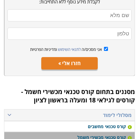
השגת ניסיון פעיל במכשירי החשמל הביתיים הנפוצים.
לקבלת מידע נוסף ללא התחייבות:
הקורס מתחיל מהבסיס, כך שאין כל צורך בידע מוקדם כדי
להירשם, ובסיום הקורס ניתן מיידית להשתלב בתחום
כטכנאי.
התמחויות והסמכה - מה לבחור ואיך
אני מסכים/ה
לתנאי השימוש
ומדיניות הפרטיות
בעמודים הבאים באתר תוכלו למצוא מגוון של קורסים
ללימודי המקצוע. חלקם עוסקים בלימוד תיקון של מוצרים
חזרו אלי
ספציפיים כמו טלויזיות, מערכות גז או בית חכם, אבל רובם
מקנים יכולות לרכישת המקצוע בכללותו. הלימודים אורכים
בסביבות חצי שנה, כאשר חלק מהם ניתנים לקיצור לבעלי
מסננים בתחום
קורס טכנאי מכשירי חשמל -
רקע קודם בתחומי החשמל והאלקטרוניקה. התעודה בסיום
קורסים לגילאי 18 ומעלה בראשון לציון
המסלולים היא פנימית מטעם מוסד הלימוד. שימו לב שאין
תקן מסודר וקבוע, ולא בחינות תקן אחידות מטעם גורם
מסלולי לימוד
מפקח משותף, על כן מומלץ לבחון בעיון כל מסלול לימוד כדי
קורס טכנאי מחשבים
לוודא את העומק והרצינות של ההכשרה. יתרון נוסף
קורס טכנאי מכשירי חשמל