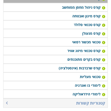
שמציעים אחדים מהם מתבטא בסיוע במציאת עבודה
קורס ניהול מחסן ממוחשב
בתחום עם סיום הלימודים, או רכישת יסודות עסקיים
ושיווקיים שיעזרו לבוגרים לנהל עסק עצמאי זעיר.
קורס מיגון ואבטחה
קורס טכנאי סלולר
קורס טכנאי מכשירי חשמל מתקיים במספר מקומות לימוד
קורס מנעולן
ברחבי הארץ: חיפה, תל אביב, רמת גן, נתניה, פתח תקווה,
טכנאי מכשור רפואי
כפר סבא ובעוד מספר מקומות אחרים, כך שכמעט כל מי
שרוצה ללמוד קורס מבוקש זה יוכל לעשות זאת בנוחות
קורס טכנאי מיזוג אוויר
בקרבת אזור מגוריו.
קורס בקרים מתוכנתים
קורס שרברבות (אינסטלציה)
טכנאי מעליות
לימודי גז ואנרגיה
לימודי הידראוליקה
קטגוריות קשורות