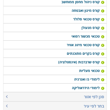
קורס ניהול מחסן ממוחשב
בתחום עם סיום הלימודים, או רכישת יסודות עסקיים
ושיווקיים שיעזרו לבוגרים לנהל עסק עצמאי זעיר.
קורס מיגון ואבטחה
קורס טכנאי סלולר
קורס טכנאי מכשירי חשמל מתקיים במספר מקומות לימוד
קורס מנעולן
ברחבי הארץ: חיפה, תל אביב, רמת גן, נתניה, פתח תקווה,
טכנאי מכשור רפואי
כפר סבא ובעוד מספר מקומות אחרים, כך שכמעט כל מי
שרוצה ללמוד קורס מבוקש זה יוכל לעשות זאת בנוחות
קורס טכנאי מיזוג אוויר
בקרבת אזור מגוריו.
קורס בקרים מתוכנתים
קורס שרברבות (אינסטלציה)
טכנאי מעליות
לימודי גז ואנרגיה
לימודי הידראוליקה
סנן לפי אזור
בחר לפי עיר