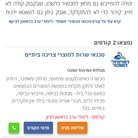
יכולה להתייבש גם מחוץ למכשיר כלשהו, שבקבוק קולה לא
חייב קירור כדי לא להתקלקל, ואבק ניתן גם לטאטא ידנית
מהבית.
קרא עוד על
קורס טכנאי מכשירי חשמל - לימודי ערב בראשון לציון
היו ימים בהם כל אביזר שכולל בקצהו חוט ותקע הוגדר
כ"נכס" שמצופה ממנו לשמש שנים את בעליו. כל אימת
נמצאו 2 קורסים
שצץ משבר, חשנו למעבדה לתקן ממייבש שיער ועד
טכנאי שרות למוצרי צריכה ביתיים
טלויזיה. היום, אם התגלתה בעיה במכשיר שפג תוקף
האחריות עבורו, נשאלת מיד השאלה "לתקן או לשדרג?".
מכללת המינהל הטכני
תהליכים משונים עוברים על מכשירי החשמל הביתיים שלנו;
הכשרה כאיש מקצוע שימושי, מרתק ומאתגר, היודע
מצד אחד הם הופכים עם הזמן לזולים יותר, אך עם זאת הם
לאתר ולתקן תקלות בחמשת המוצרים הנמצאים
גם נהיים משוכללים יותר, ולכן קשים יותר לתיקון. לימודי
כמעט בכל בית - מכונות כביסה, מייבשי כביסה,
קורס טכנאי מכשירי חשמל מעניקים את כל הידע הנדרש
מדיחי כלים, תנורי אפייה ותנורי בילד אין ומקררים
לפתור את הדילמה באמצעות האפשרות הראשונה, אשר
ביתיים. בכל
פעמים רבות היא החכמה והחסכונית מבין השתיים.
קורסים - לימודי ערב בראשון לציון
שליחת פניה
פרטי הקורס

כיום מערך התיקונים למכשירי חשמל מתרכז פחות