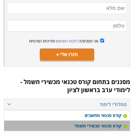
הקורס מתחיל מהבסיס, כך שאין כל צורך בידע מוקדם כדי
להירשם, ובסיום הקורס ניתן מיידית להשתלב בתחום
כטכנאי.
התמחויות והסמכה - מה לבחור ואיך
אני מסכים/ה
לתנאי השימוש
ומדיניות הפרטיות
בעמודים הבאים באתר תוכלו למצוא מגוון של קורסים
ללימודי המקצוע. חלקם עוסקים בלימוד תיקון של מוצרים
חזרו אלי
ספציפיים כמו טלויזיות, מערכות גז או בית חכם, אבל רובם
מקנים יכולות לרכישת המקצוע בכללותו. הלימודים אורכים
בסביבות חצי שנה, כאשר חלק מהם ניתנים לקיצור לבעלי
מסננים בתחום
קורס טכנאי מכשירי חשמל -
רקע קודם בתחומי החשמל והאלקטרוניקה. התעודה בסיום
לימודי ערב בראשון לציון
המסלולים היא פנימית מטעם מוסד הלימוד. שימו לב שאין
תקן מסודר וקבוע, ולא בחינות תקן אחידות מטעם גורם
מסלולי לימוד
מפקח משותף, על כן מומלץ לבחון בעיון כל מסלול לימוד כדי
קורס טכנאי מחשבים
לוודא את העומק והרצינות של ההכשרה. יתרון נוסף
קורס טכנאי מכשירי חשמל
שמציעים אחדים מהם מתבטא בסיוע במציאת עבודה