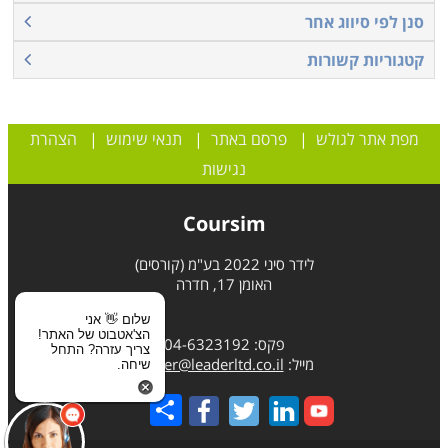
סנן לפי סיווג אחר
קטגוריות קשורות
מפת אתר לגולש
|
פרסם באתר
|
תנאי שימוש
|
הצהרת
נגישות
Coursim
לידר סיני 2022 בע"מ (קורסים)
האומן 17, חדרה
שלום 👋 אני
הצ'אטבוט של האתר!
פקס: 04-6323192
צריך עזרה? התחל
מייל:
leader@leaderltd.co.il
שיחה.
Share