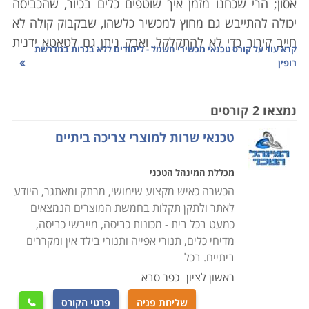
אסון; הרי שכחנו מזמן איך שוטפים כלים בכיור, שהכביסה
יכולה להתייבש גם מחוץ למכשיר כלשהו, שבקבוק קולה לא
חייב קירור כדי לא להתקלקל, ואבק ניתן גם לטאטא ידנית
קרא עוד על
קורס טכנאי מכשירי חשמל - לימודים ללא בגרות במדרשת
מהבית.
רופין
היו ימים בהם כל אביזר שכולל בקצהו חוט ותקע הוגדר
כ"נכס" שמצופה ממנו לשמש שנים את בעליו. כל אימת
נמצאו 2 קורסים
שצץ משבר, חשנו למעבדה לתקן ממייבש שיער ועד
טכנאי שרות למוצרי צריכה ביתיים
טלויזיה. היום, אם התגלתה בעיה במכשיר שפג תוקף
האחריות עבורו, נשאלת מיד השאלה "לתקן או לשדרג?".
מכללת המינהל הטכני
תהליכים משונים עוברים על מכשירי החשמל הביתיים שלנו;
הכשרה כאיש מקצוע שימושי, מרתק ומאתגר, היודע
מצד אחד הם הופכים עם הזמן לזולים יותר, אך עם זאת הם
לאתר ולתקן תקלות בחמשת המוצרים הנמצאים
גם נהיים משוכללים יותר, ולכן קשים יותר לתיקון. לימודי
כמעט בכל בית - מכונות כביסה, מייבשי כביסה,
קורס טכנאי מכשירי חשמל מעניקים את כל הידע הנדרש
מדיחי כלים, תנורי אפייה ותנורי בילד אין ומקררים
לפתור את הדילמה באמצעות האפשרות הראשונה, אשר
ביתיים. בכל
פעמים רבות היא החכמה והחסכונית מבין השתיים.
ראשון לציון
כפר סבא
שליחת פניה
פרטי הקורס
