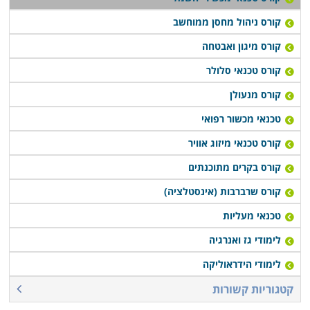
שמציעים אחדים מהם מתבטא בסיוע במציאת עבודה
בתחום עם סיום הלימודים, או רכישת יסודות עסקיים
קורס ניהול מחסן ממוחשב
ושיווקיים שיעזרו לבוגרים לנהל עסק עצמאי זעיר.
קורס מיגון ואבטחה
קורס טכנאי סלולר
קורס טכנאי מכשירי חשמל מתקיים במספר מקומות לימוד
קורס מנעולן
ברחבי הארץ: חיפה, תל אביב, רמת גן, נתניה, פתח תקווה,
כפר סבא ובעוד מספר מקומות אחרים, כך שכמעט כל מי
טכנאי מכשור רפואי
שרוצה ללמוד קורס מבוקש זה יוכל לעשות זאת בנוחות
קורס טכנאי מיזוג אוויר
בקרבת אזור מגוריו.
קורס בקרים מתוכנתים
קורס שרברבות (אינסטלציה)
טכנאי מעליות
לימודי גז ואנרגיה
לימודי הידראוליקה
קטגוריות קשורות