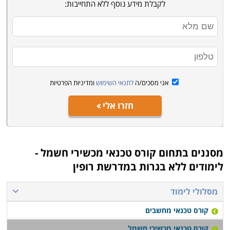
השגת ניסיון פעיל במכשירי החשמל הביתיים הנפוצים.
לקבלת מידע נוסף ללא התחייבות:
הקורס מתחיל מהבסיס, כך שאין כל צורך בידע מוקדם כדי
להירשם, ובסיום הקורס ניתן מיידית להשתלב בתחום
כטכנאי.
התמחויות והסמכה - מה לבחור ואיך
אני מסכים/ה
לתנאי השימוש
ומדיניות הפרטיות
בעמודים הבאים באתר תוכלו למצוא מגוון של קורסים
ללימודי המקצוע. חלקם עוסקים בלימוד תיקון של מוצרים
חזרו אלי
ספציפיים כמו טלויזיות, מערכות גז או בית חכם, אבל רובם
מקנים יכולות לרכישת המקצוע בכללותו. הלימודים אורכים
בסביבות חצי שנה, כאשר חלק מהם ניתנים לקיצור לבעלי
מסננים בתחום
קורס טכנאי מכשירי חשמל -
רקע קודם בתחומי החשמל והאלקטרוניקה. התעודה בסיום
לימודים ללא בגרות במדרשת רופין
המסלולים היא פנימית מטעם מוסד הלימוד. שימו לב שאין
תקן מסודר וקבוע, ולא בחינות תקן אחידות מטעם גורם
מסלולי לימוד
מפקח משותף, על כן מומלץ לבחון בעיון כל מסלול לימוד כדי
קורס טכנאי מחשבים
לוודא את העומק והרצינות של ההכשרה. יתרון נוסף
קורס טכנאי מכשירי חשמל