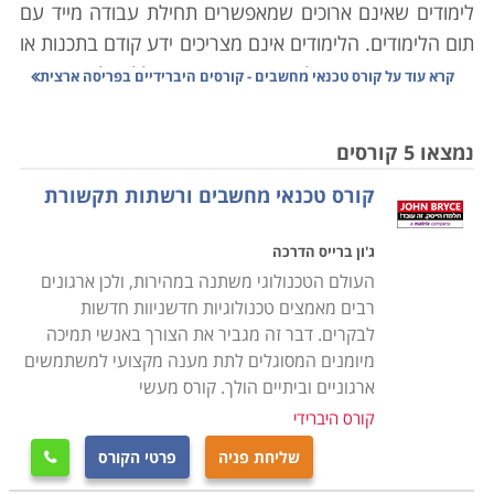
לימודים שאינם ארוכים שמאפשרים תחילת עבודה מייד עם
תום הלימודים. הלימודים אינם מצריכים ידע קודם בתכנות או
בתחומים אחרים מעולם המחשבים, והם כוללים לימוד האופן
קרא עוד על
קורס טכנאי מחשבים - קורסים היברידיים בפריסה ארצית
שבו המחשב בנוי לצד תוכנות המסייעות לתמיכה במחשבים,
התקנת תוכנות, בניית מערכות מחשבים וטיפול
נמצאו 5 קורסים
במערכות קיימות. במסגרת הלימודים מוצעים הקורסים
קורס טכנאי מחשבים ורשתות תקשורת
הבאים:
ג'ון ברייס הדרכה
קורס טכנאי מחשבים אישיים ורשתות תקשורת
העולם הטכנולוגי משתנה במהירות, ולכן ארגונים
כוללים היכרות מעמיקה עם מבנה המחשב, סוגי מחשבים,
רבים מאמצים טכנולוגיות חדשניוות חדשות
ציוד משלים, מערכות הפעלה, תחזוקה שוטפת, התקנה של
לבקרים. דבר זה מגביר את הצורך באנשי תמיכה
תוכנות וחומרות שונות, רשתות תקשורת, שדרוג תוכנות
מיומנים המסוגלים לתת מענה מקצועי למשתמשים
וגרסאות, טיפול בתקלות ובכשלים מערכתיים ונושאים רבים
ארגוניים וביתיים הולך. קורס מעשי
אחרים. הלימודים מתבצעים בדרך כלל במכללות מקצועיות
קורס היברידי
שלהן מעבדות מחשבים משוכללות כאשר במהלך הקורס
שליחת פניה
פרטי הקורס

המשתתפים מתרגלים באופן מעשי את מה שלמדו ואת