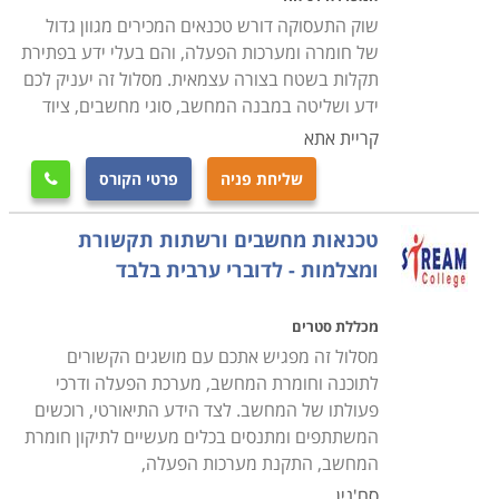
סיום הלימודים מזכה את המשתתפים בתעודת טכנאי שירות
שוק התעסוקה דורש טכנאים המכירים מגוון גדול
או תחזוקת מחשבים בהתאם למסלול הלימודים ולמכללה
של חומרה ומערכות הפעלה, והם בעלי ידע בפתירת
שבה נלמד הקורס. פרק הזמן הדרוש משתנה מקורס לקורס,
תקלות בשטח בצורה עצמאית. מסלול זה יעניק לכם
והתשלום קשור באופן ישיר למשך זמן הלימודים. קיימים לא
ידע ושליטה במבנה המחשב, סוגי מחשבים, ציוד
מעט קורסים בתחום שמוכרים ללימודים על חשבון הפיקדון
קריית אתא
לחיילים משוחררים או שמוצעים במסגרת קורסים על חשבון
שליחת פניה
פרטי הקורס

משרד העבודה.
טכנאות מחשבים ורשתות תקשורת
מחפשים עוד מידע
ומצלמות - לדוברי ערבית בלבד
קרא בקטגורית קורס טכנאי מחשבים את פירוט הקורסים,
בחר את הקורס המתאים, מלא את הפרטים ואנחנו נחזור
מכללת סטרים
אליך בהקדם.
מסלול זה מפגיש אתכם עם מושגים הקשורים
לתוכנה וחומרת המחשב, מערכת הפעלה ודרכי
פעולתו של המחשב. לצד הידע התיאורטי, רוכשים
המשתתפים ומתנסים בכלים מעשיים לתיקון חומרת
המחשב, התקנת מערכות הפעלה,
סח'נין