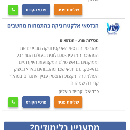
שליחת פניה
פרטי הקורס

הנדסאי אלקטרוניקה בהתמחות מחשבים
מכללות אורט - הנדסאים
מהנדסי והנדסאי האלקטרוניקה מובילים את
המהפכה המדעית-טכנולוגית בעולם המודרני,
וממוקמים בראש סולם המקצועות היוקרתיים
בהיי-טק, עם תנאי שכר מהגבוהים בארץ ובשוק
העולמי. זהו מקצוע המספק עניין ואתגרים במהלך
קריירה שמהווה
כרמיאל
קריית ביאליק
שליחת פניה
פרטי הקורס

מתעניין בלימודים?