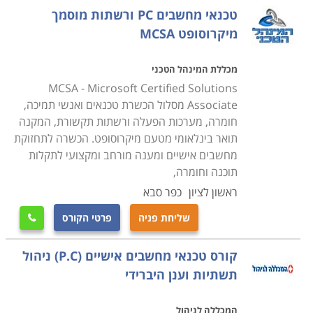
העבודה שבה יעסקו בעתיד.
טכנאי מחשבים PC ורשתות מוסמך
מיקרוסופט MCSA
קורס טכנאי מחשבים ניידים
עוסק בלימוד מעמיק של מבנה המחשב הנייד, חומרה,
מכללת המינהל הטכני
פירוק מחשבים ניידים והרכבתם, איתור תקלות, התקנת
MCSA - Microsoft Certified Solutions
תוכנות על מחשב נייד ועוד.
Associate מסלול הכשרת טכנאים ואנשי תמיכה,
חומרה, מערכות הפעלה ורשתות תקשורת, המקנה
תואר בינלאומי מטעם מיקרוסופט. הכשרה לתחזוקת
קורס טכנאי מחשבים עם הסמכת MCITP
מחשבים אישיים ומענה מורחב ומקצועי לתקלות
במסגרת הקורס תלמדו נושאי חומרה וטכנאות, טכנולוגיות
תוכנה וחומרה,
מתקדמות, איתור תקלות, מערכות הפעלה ועוד תחומים
ראשון לציון
כפר סבא
שעליהם אחראי טכנאי המחשבים. במקביל תעסקו גם
שליחת פניה
פרטי הקורס

בעבודת מנהל רשתות תקשורת ותלמדו איך בונים רשת
תקשורת, איך מתאימים את הרשת לצרכים השוטפים של
קורס טכנאי מחשבים אישיים (P.C) ניהול
הארגון, איך פותרים בעיות וכן הלאה.
תשתיות וענן היברידי
מה מקבלים בסוף הקורס
המכללה לניהול