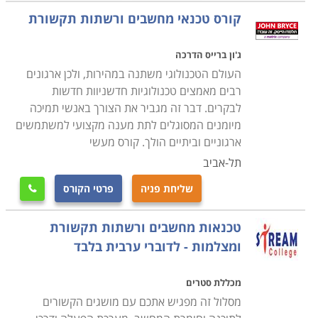
העבודה שבה יעסקו בעתיד.
קורס טכנאי מחשבים ורשתות תקשורת
קורס טכנאי מחשבים ניידים
ג'ון ברייס הדרכה
עוסק בלימוד מעמיק של מבנה המחשב הנייד, חומרה,
העולם הטכנולוגי משתנה במהירות, ולכן ארגונים
פירוק מחשבים ניידים והרכבתם, איתור תקלות, התקנת
רבים מאמצים טכנולוגיות חדשניוות חדשות
תוכנות על מחשב נייד ועוד.
לבקרים. דבר זה מגביר את הצורך באנשי תמיכה
מיומנים המסוגלים לתת מענה מקצועי למשתמשים
ארגוניים וביתיים הולך. קורס מעשי
קורס טכנאי מחשבים עם הסמכת MCITP
תל-אביב
במסגרת הקורס תלמדו נושאי חומרה וטכנאות, טכנולוגיות
מתקדמות, איתור תקלות, מערכות הפעלה ועוד תחומים
שליחת פניה
פרטי הקורס

שעליהם אחראי טכנאי המחשבים. במקביל תעסקו גם
בעבודת מנהל רשתות תקשורת ותלמדו איך בונים רשת
טכנאות מחשבים ורשתות תקשורת
ומצלמות - לדוברי ערבית בלבד
תקשורת, איך מתאימים את הרשת לצרכים השוטפים של
הארגון, איך פותרים בעיות וכן הלאה.
מכללת סטרים
מסלול זה מפגיש אתכם עם מושגים הקשורים
מה מקבלים בסוף הקורס