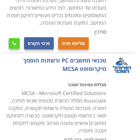
לתוכנה וחומרת המחשב, מערכת הפעלה ודרכי
סיום הלימודים מזכה את המשתתפים בתעודת טכנאי שירות
פעולתו של המחשב. לצד הידע התיאורטי, רוכשים
או תחזוקת מחשבים בהתאם למסלול הלימודים ולמכללה
המשתתפים ומתנסים בכלים מעשיים לתיקון חומרת
שבה נלמד הקורס. פרק הזמן הדרוש משתנה מקורס לקורס,
המחשב, התקנת מערכות הפעלה,
והתשלום קשור באופן ישיר למשך זמן הלימודים. קיימים לא
סח'נין
מעט קורסים בתחום שמוכרים ללימודים על חשבון הפיקדון
שליחת פניה
פרטי הקורס

לחיילים משוחררים או שמוצעים במסגרת קורסים על חשבון
משרד העבודה.
טכנאי מחשבים PC ורשתות מוסמך
מיקרוסופט MCSA
מחפשים עוד מידע
קרא בקטגורית קורס טכנאי מחשבים את פירוט הקורסים,
מכללת המינהל הטכני
בחר את הקורס המתאים, מלא את הפרטים ואנחנו נחזור
MCSA - Microsoft Certified Solutions
אליך בהקדם.
Associate מסלול הכשרת טכנאים ואנשי תמיכה,
חומרה, מערכות הפעלה ורשתות תקשורת, המקנה
תואר בינלאומי מטעם מיקרוסופט. הכשרה לתחזוקת
מחשבים אישיים ומענה מורחב ומקצועי לתקלות
תוכנה וחומרה,
ראשון לציון
כפר סבא