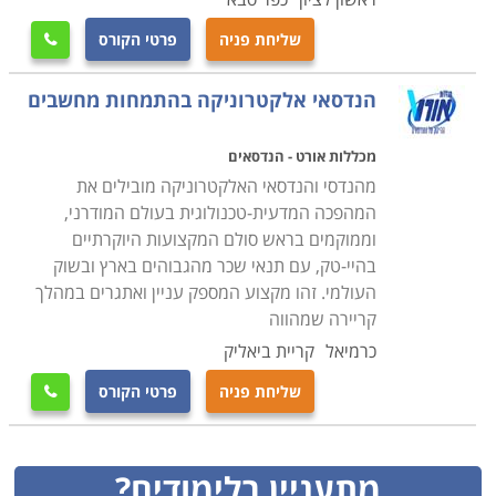
שליחת פניה
פרטי הקורס

הנדסאי אלקטרוניקה בהתמחות מחשבים
מכללות אורט - הנדסאים
מהנדסי והנדסאי האלקטרוניקה מובילים את
המהפכה המדעית-טכנולוגית בעולם המודרני,
וממוקמים בראש סולם המקצועות היוקרתיים
בהיי-טק, עם תנאי שכר מהגבוהים בארץ ובשוק
העולמי. זהו מקצוע המספק עניין ואתגרים במהלך
קריירה שמהווה
כרמיאל
קריית ביאליק
שליחת פניה
פרטי הקורס

מתעניין בלימודים?