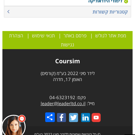
לימודי הידראוליקה
קטגוריות קשורות
מפת אתר לגולש
|
פרסם באתר
|
תנאי שימוש
|
הצהרת
נגישות
Coursim
לידר סיני 2022 בע"מ (קורסים)
האומן 17, חדרה
פקס: 04-6323192
מייל:
leader@leaderltd.co.il
Share
© כל הזכויות שמורות ללידר סיני 2022 בע"מ