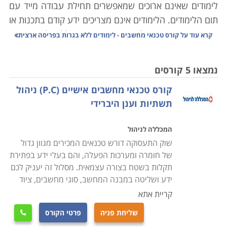
לימודים שאינם ארוכים שמאפשרים תחילת עבודה מייד עם
תום הלימודים. הלימודים אינם מצריכים ידע קודם בתכנות או
בתחומים אחרים מעולם המחשבים, והם כוללים לימוד האופן
קרא עוד על
קורס טכנאי מחשבים - לימודים ללא בגרות בפריסה ארצית
שבו המחשב בנוי לצד תוכנות המסייעות לתמיכה במחשבים,
התקנת תוכנות, בניית מערכות מחשבים וטיפול
נמצאו 5 קורסים
במערכות קיימות. במסגרת הלימודים מוצעים הקורסים
קורס טכנאי מחשבים אישיים (P.C) ניהול
הבאים:
תשתיות וענן היברידי
קורס טכנאי מחשבים אישיים ורשתות תקשורת
המכללה לניהול
כוללים היכרות מעמיקה עם מבנה המחשב, סוגי מחשבים,
שוק התעסוקה דורש טכנאים המכירים מגוון גדול
ציוד משלים, מערכות הפעלה, תחזוקה שוטפת, התקנה של
של חומרה ומערכות הפעלה, והם בעלי ידע בפתירת
תוכנות וחומרות שונות, רשתות תקשורת, שדרוג תוכנות
תקלות בשטח בצורה עצמאית. מסלול זה יעניק לכם
וגרסאות, טיפול בתקלות ובכשלים מערכתיים ונושאים רבים
ידע ושליטה במבנה המחשב, סוגי מחשבים, ציוד
אחרים. הלימודים מתבצעים בדרך כלל במכללות מקצועיות
קריית אתא
שלהן מעבדות מחשבים משוכללות כאשר במהלך הקורס
שליחת פניה
פרטי הקורס

המשתתפים מתרגלים באופן מעשי את מה שלמדו ואת