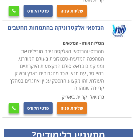
שליחת פניה
פרטי הקורס

הנדסאי אלקטרוניקה בהתמחות מחשבים
מכללות אורט - הנדסאים
מהנדסי והנדסאי האלקטרוניקה מובילים את
המהפכה המדעית-טכנולוגית בעולם המודרני,
וממוקמים בראש סולם המקצועות היוקרתיים
בהיי-טק, עם תנאי שכר מהגבוהים בארץ ובשוק
העולמי. זהו מקצוע המספק עניין ואתגרים במהלך
קריירה שמהווה
כרמיאל
קריית ביאליק
שליחת פניה
פרטי הקורס

מתעניין בלימודים?