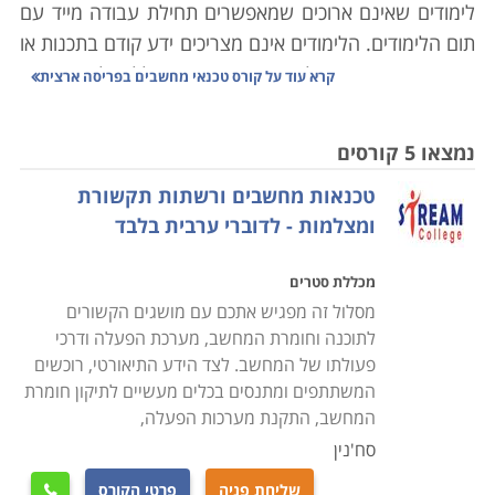
לימודים שאינם ארוכים שמאפשרים תחילת עבודה מייד עם
תום הלימודים. הלימודים אינם מצריכים ידע קודם בתכנות או
בתחומים אחרים מעולם המחשבים, והם כוללים לימוד האופן
קרא עוד על
קורס טכנאי מחשבים בפריסה ארצית
שבו המחשב בנוי לצד תוכנות המסייעות לתמיכה במחשבים,
התקנת תוכנות, בניית מערכות מחשבים וטיפול
נמצאו 5 קורסים
במערכות קיימות. במסגרת הלימודים מוצעים הקורסים
טכנאות מחשבים ורשתות תקשורת
הבאים:
ומצלמות - לדוברי ערבית בלבד
קורס טכנאי מחשבים אישיים ורשתות תקשורת
מכללת סטרים
כוללים היכרות מעמיקה עם מבנה המחשב, סוגי מחשבים,
מסלול זה מפגיש אתכם עם מושגים הקשורים
ציוד משלים, מערכות הפעלה, תחזוקה שוטפת, התקנה של
לתוכנה וחומרת המחשב, מערכת הפעלה ודרכי
תוכנות וחומרות שונות, רשתות תקשורת, שדרוג תוכנות
פעולתו של המחשב. לצד הידע התיאורטי, רוכשים
וגרסאות, טיפול בתקלות ובכשלים מערכתיים ונושאים רבים
המשתתפים ומתנסים בכלים מעשיים לתיקון חומרת
אחרים. הלימודים מתבצעים בדרך כלל במכללות מקצועיות
המחשב, התקנת מערכות הפעלה,
שלהן מעבדות מחשבים משוכללות כאשר במהלך הקורס
סח'נין
המשתתפים מתרגלים באופן מעשי את מה שלמדו ואת
שליחת פניה
פרטי הקורס
