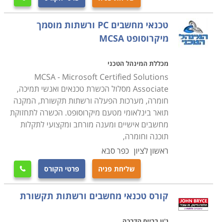
העבודה שבה יעסקו בעתיד.
טכנאי מחשבים PC ורשתות מוסמך
קורס טכנאי מחשבים ניידים
מיקרוסופט MCSA
עוסק בלימוד מעמיק של מבנה המחשב הנייד, חומרה,
פירוק מחשבים ניידים והרכבתם, איתור תקלות, התקנת
מכללת המינהל הטכני
תוכנות על מחשב נייד ועוד.
MCSA - Microsoft Certified Solutions
Associate מסלול הכשרת טכנאים ואנשי תמיכה,
חומרה, מערכות הפעלה ורשתות תקשורת, המקנה
קורס טכנאי מחשבים עם הסמכת MCITP
תואר בינלאומי מטעם מיקרוסופט. הכשרה לתחזוקת
במסגרת הקורס תלמדו נושאי חומרה וטכנאות, טכנולוגיות
מחשבים אישיים ומענה מורחב ומקצועי לתקלות
מתקדמות, איתור תקלות, מערכות הפעלה ועוד תחומים
תוכנה וחומרה,
שעליהם אחראי טכנאי המחשבים. במקביל תעסקו גם
ראשון לציון
כפר סבא
בעבודת מנהל רשתות תקשורת ותלמדו איך בונים רשת
שליחת פניה
פרטי הקורס

תקשורת, איך מתאימים את הרשת לצרכים השוטפים של
הארגון, איך פותרים בעיות וכן הלאה.
קורס טכנאי מחשבים ורשתות תקשורת
מה מקבלים בסוף הקורס
ג'ון ברייס הדרכה