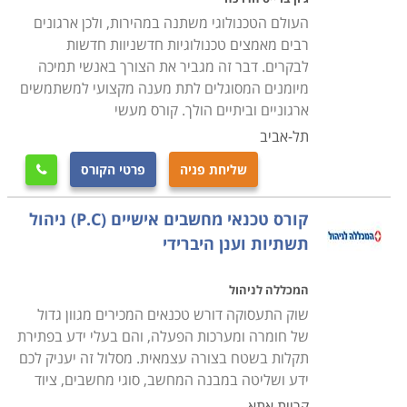
סיום הלימודים מזכה את המשתתפים בתעודת טכנאי שירות
העולם הטכנולוגי משתנה במהירות, ולכן ארגונים
או תחזוקת מחשבים בהתאם למסלול הלימודים ולמכללה
רבים מאמצים טכנולוגיות חדשניוות חדשות
שבה נלמד הקורס. פרק הזמן הדרוש משתנה מקורס לקורס,
לבקרים. דבר זה מגביר את הצורך באנשי תמיכה
והתשלום קשור באופן ישיר למשך זמן הלימודים. קיימים לא
מיומנים המסוגלים לתת מענה מקצועי למשתמשים
ארגוניים וביתיים הולך. קורס מעשי
מעט קורסים בתחום שמוכרים ללימודים על חשבון הפיקדון
תל-אביב
לחיילים משוחררים או שמוצעים במסגרת קורסים על חשבון
משרד העבודה.
שליחת פניה
פרטי הקורס

מחפשים עוד מידע
קורס טכנאי מחשבים אישיים (P.C) ניהול
קרא בקטגורית קורס טכנאי מחשבים את פירוט הקורסים,
תשתיות וענן היברידי
בחר את הקורס המתאים, מלא את הפרטים ואנחנו נחזור
אליך בהקדם.
המכללה לניהול
שוק התעסוקה דורש טכנאים המכירים מגוון גדול
של חומרה ומערכות הפעלה, והם בעלי ידע בפתירת
תקלות בשטח בצורה עצמאית. מסלול זה יעניק לכם
ידע ושליטה במבנה המחשב, סוגי מחשבים, ציוד
קריית אתא