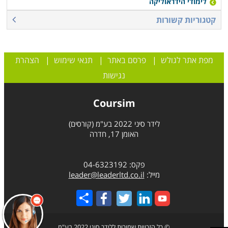
לימודי הידראוליקה
קטגוריות קשורות
מפת אתר לגולש
|
פרסם באתר
|
תנאי שימוש
|
הצהרת
נגישות
Coursim
לידר סיני 2022 בע"מ (קורסים)
האומן 17, חדרה
פקס: 04-6323192
מייל:
leader@leaderltd.co.il
Share
© כל הזכויות שמורות ללידר סיני 2022 בע"מ