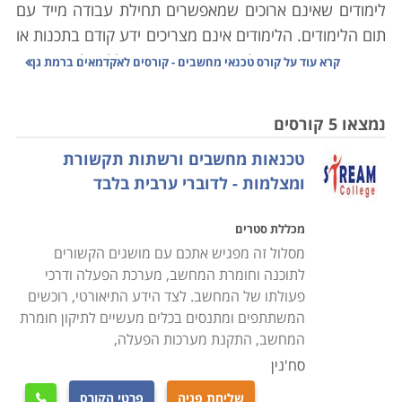
לימודים שאינם ארוכים שמאפשרים תחילת עבודה מייד עם
תום הלימודים. הלימודים אינם מצריכים ידע קודם בתכנות או
בתחומים אחרים מעולם המחשבים, והם כוללים לימוד האופן
קרא עוד על
קורס טכנאי מחשבים - קורסים לאקדמאים ברמת גן
שבו המחשב בנוי לצד תוכנות המסייעות לתמיכה במחשבים,
התקנת תוכנות, בניית מערכות מחשבים וטיפול
נמצאו 5 קורסים
במערכות קיימות. במסגרת הלימודים מוצעים הקורסים
טכנאות מחשבים ורשתות תקשורת
הבאים:
ומצלמות - לדוברי ערבית בלבד
קורס טכנאי מחשבים אישיים ורשתות תקשורת
מכללת סטרים
כוללים היכרות מעמיקה עם מבנה המחשב, סוגי מחשבים,
מסלול זה מפגיש אתכם עם מושגים הקשורים
ציוד משלים, מערכות הפעלה, תחזוקה שוטפת, התקנה של
לתוכנה וחומרת המחשב, מערכת הפעלה ודרכי
תוכנות וחומרות שונות, רשתות תקשורת, שדרוג תוכנות
פעולתו של המחשב. לצד הידע התיאורטי, רוכשים
וגרסאות, טיפול בתקלות ובכשלים מערכתיים ונושאים רבים
המשתתפים ומתנסים בכלים מעשיים לתיקון חומרת
אחרים. הלימודים מתבצעים בדרך כלל במכללות מקצועיות
המחשב, התקנת מערכות הפעלה,
שלהן מעבדות מחשבים משוכללות כאשר במהלך הקורס
סח'נין
המשתתפים מתרגלים באופן מעשי את מה שלמדו ואת
שליחת פניה
פרטי הקורס
