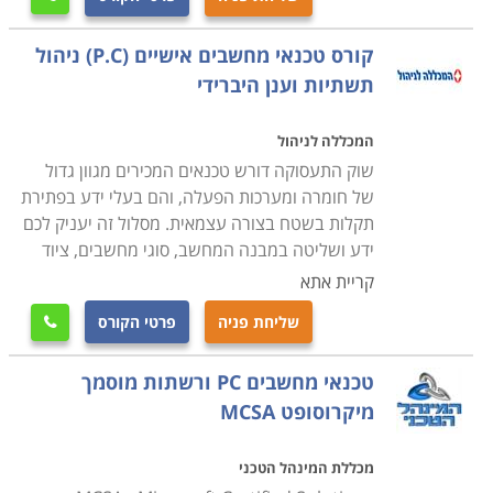
העבודה שבה יעסקו בעתיד.
קורס טכנאי מחשבים אישיים (P.C) ניהול
קורס טכנאי מחשבים ניידים
תשתיות וענן היברידי
עוסק בלימוד מעמיק של מבנה המחשב הנייד, חומרה,
פירוק מחשבים ניידים והרכבתם, איתור תקלות, התקנת
המכללה לניהול
תוכנות על מחשב נייד ועוד.
שוק התעסוקה דורש טכנאים המכירים מגוון גדול
של חומרה ומערכות הפעלה, והם בעלי ידע בפתירת
תקלות בשטח בצורה עצמאית. מסלול זה יעניק לכם
קורס טכנאי מחשבים עם הסמכת MCITP
ידע ושליטה במבנה המחשב, סוגי מחשבים, ציוד
במסגרת הקורס תלמדו נושאי חומרה וטכנאות, טכנולוגיות
קריית אתא
מתקדמות, איתור תקלות, מערכות הפעלה ועוד תחומים
שעליהם אחראי טכנאי המחשבים. במקביל תעסקו גם
שליחת פניה
פרטי הקורס

בעבודת מנהל רשתות תקשורת ותלמדו איך בונים רשת
טכנאי מחשבים PC ורשתות מוסמך
תקשורת, איך מתאימים את הרשת לצרכים השוטפים של
מיקרוסופט MCSA
הארגון, איך פותרים בעיות וכן הלאה.
מכללת המינהל הטכני
מה מקבלים בסוף הקורס