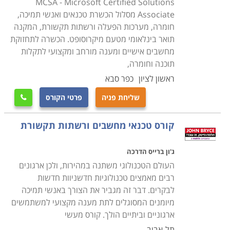
MCSA - Microsoft Certified Solutions
סיום הלימודים מזכה את המשתתפים בתעודת טכנאי שירות
Associate מסלול הכשרת טכנאים ואנשי תמיכה,
או תחזוקת מחשבים בהתאם למסלול הלימודים ולמכללה
חומרה, מערכות הפעלה ורשתות תקשורת, המקנה
שבה נלמד הקורס. פרק הזמן הדרוש משתנה מקורס לקורס,
תואר בינלאומי מטעם מיקרוסופט. הכשרה לתחזוקת
והתשלום קשור באופן ישיר למשך זמן הלימודים. קיימים לא
מחשבים אישיים ומענה מורחב ומקצועי לתקלות
מעט קורסים בתחום שמוכרים ללימודים על חשבון הפיקדון
תוכנה וחומרה,
לחיילים משוחררים או שמוצעים במסגרת קורסים על חשבון
ראשון לציון
כפר סבא
משרד העבודה.
שליחת פניה
פרטי הקורס

מחפשים עוד מידע
קורס טכנאי מחשבים ורשתות תקשורת
קרא בקטגורית קורס טכנאי מחשבים את פירוט הקורסים,
בחר את הקורס המתאים, מלא את הפרטים ואנחנו נחזור
ג'ון ברייס הדרכה
אליך בהקדם.
העולם הטכנולוגי משתנה במהירות, ולכן ארגונים
רבים מאמצים טכנולוגיות חדשניוות חדשות
לבקרים. דבר זה מגביר את הצורך באנשי תמיכה
מיומנים המסוגלים לתת מענה מקצועי למשתמשים
ארגוניים וביתיים הולך. קורס מעשי
תל-אביב