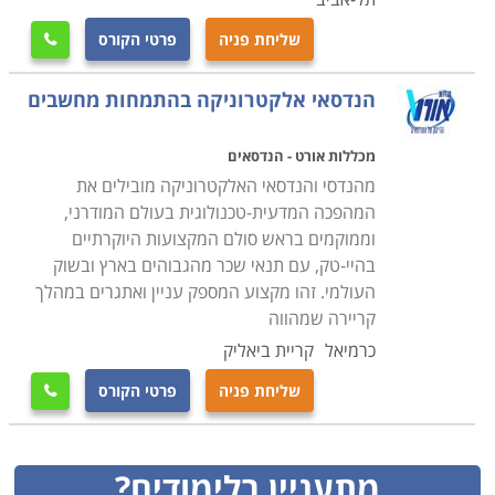
שליחת פניה
פרטי הקורס

הנדסאי אלקטרוניקה בהתמחות מחשבים
מכללות אורט - הנדסאים
מהנדסי והנדסאי האלקטרוניקה מובילים את
המהפכה המדעית-טכנולוגית בעולם המודרני,
וממוקמים בראש סולם המקצועות היוקרתיים
בהיי-טק, עם תנאי שכר מהגבוהים בארץ ובשוק
העולמי. זהו מקצוע המספק עניין ואתגרים במהלך
קריירה שמהווה
כרמיאל
קריית ביאליק
שליחת פניה
פרטי הקורס

מתעניין בלימודים?