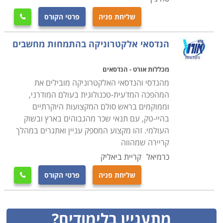
שליחת פניה
פרטי הקורס

הנדסאי אלקטרוניקה בהתמחות מחשבים
מכללות אורט - הנדסאים
מהנדסי והנדסאי האלקטרוניקה מובילים את
המהפכה המדעית-טכנולוגית בעולם המודרני,
וממוקמים בראש סולם המקצועות היוקרתיים
בהיי-טק, עם תנאי שכר מהגבוהים בארץ ובשוק
העולמי. זהו מקצוע המספק עניין ואתגרים במהלך
קריירה שמהווה
כרמיאל
קריית ביאליק
שליחת פניה
פרטי הקורס

מתעניין בלימודים?