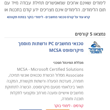
לימודים שאינם ארוכים שמאפשרים תחילת עבודה מייד עם
תום הלימודים. הלימודים אינם מצריכים ידע קודם בתכנות או
בתחומים אחרים מעולם המחשבים, והם כוללים לימוד האופן
קרא עוד על
קורס טכנאי מחשבים - לימודי בוקר בפתח תקווה
שבו המחשב בנוי לצד תוכנות המסייעות לתמיכה במחשבים,
התקנת תוכנות, בניית מערכות מחשבים וטיפול
נמצאו 5 קורסים
במערכות קיימות. במסגרת הלימודים מוצעים הקורסים
טכנאי מחשבים PC ורשתות מוסמך
הבאים:
מיקרוסופט MCSA
קורס טכנאי מחשבים אישיים ורשתות תקשורת
מכללת המינהל הטכני
כוללים היכרות מעמיקה עם מבנה המחשב, סוגי מחשבים,
MCSA - Microsoft Certified Solutions
ציוד משלים, מערכות הפעלה, תחזוקה שוטפת, התקנה של
Associate מסלול הכשרת טכנאים ואנשי תמיכה,
תוכנות וחומרות שונות, רשתות תקשורת, שדרוג תוכנות
חומרה, מערכות הפעלה ורשתות תקשורת, המקנה
וגרסאות, טיפול בתקלות ובכשלים מערכתיים ונושאים רבים
תואר בינלאומי מטעם מיקרוסופט. הכשרה לתחזוקת
אחרים. הלימודים מתבצעים בדרך כלל במכללות מקצועיות
מחשבים אישיים ומענה מורחב ומקצועי לתקלות
תוכנה וחומרה,
שלהן מעבדות מחשבים משוכללות כאשר במהלך הקורס
המשתתפים מתרגלים באופן מעשי את מה שלמדו ואת
קורסים - לימודי בוקר