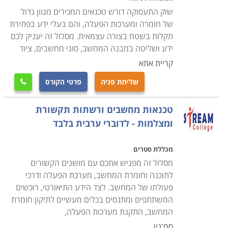
סיום הלימודים מזכה את המשתתפים בתעודת טכנאי שירות
שוק התעסוקה דורש טכנאים המכירים מגוון גדול
או תחזוקת מחשבים בהתאם למסלול הלימודים ולמכללה
של חומרה ומערכות הפעלה, והם בעלי ידע בפתירת
שבה נלמד הקורס. פרק הזמן הדרוש משתנה מקורס לקורס,
תקלות בשטח בצורה עצמאית. מסלול זה יעניק לכם
והתשלום קשור באופן ישיר למשך זמן הלימודים. קיימים לא
ידע ושליטה במבנה המחשב, סוגי מחשבים, ציוד
מעט קורסים בתחום שמוכרים ללימודים על חשבון הפיקדון
קריית אתא
לחיילים משוחררים או שמוצעים במסגרת קורסים על חשבון
שליחת פניה
פרטי הקורס

משרד העבודה.
טכנאות מחשבים ורשתות תקשורת
מחפשים עוד מידע
ומצלמות - לדוברי ערבית בלבד
קרא בקטגורית קורס טכנאי מחשבים את פירוט הקורסים,
בחר את הקורס המתאים, מלא את הפרטים ואנחנו נחזור
מכללת סטרים
אליך בהקדם.
מסלול זה מפגיש אתכם עם מושגים הקשורים
לתוכנה וחומרת המחשב, מערכת הפעלה ודרכי
פעולתו של המחשב. לצד הידע התיאורטי, רוכשים
המשתתפים ומתנסים בכלים מעשיים לתיקון חומרת
המחשב, התקנת מערכות הפעלה,
סח'נין