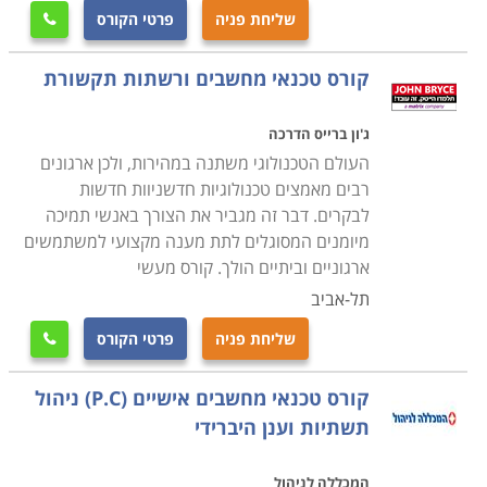
העבודה שבה יעסקו בעתיד.
שליחת פניה
פרטי הקורס

קורס טכנאי מחשבים ניידים
קורס טכנאי מחשבים ורשתות תקשורת
עוסק בלימוד מעמיק של מבנה המחשב הנייד, חומרה,
פירוק מחשבים ניידים והרכבתם, איתור תקלות, התקנת
ג'ון ברייס הדרכה
תוכנות על מחשב נייד ועוד.
העולם הטכנולוגי משתנה במהירות, ולכן ארגונים
רבים מאמצים טכנולוגיות חדשניוות חדשות
לבקרים. דבר זה מגביר את הצורך באנשי תמיכה
קורס טכנאי מחשבים עם הסמכת MCITP
מיומנים המסוגלים לתת מענה מקצועי למשתמשים
במסגרת הקורס תלמדו נושאי חומרה וטכנאות, טכנולוגיות
ארגוניים וביתיים הולך. קורס מעשי
מתקדמות, איתור תקלות, מערכות הפעלה ועוד תחומים
תל-אביב
שעליהם אחראי טכנאי המחשבים. במקביל תעסקו גם
שליחת פניה
פרטי הקורס

בעבודת מנהל רשתות תקשורת ותלמדו איך בונים רשת
תקשורת, איך מתאימים את הרשת לצרכים השוטפים של
קורס טכנאי מחשבים אישיים (P.C) ניהול
הארגון, איך פותרים בעיות וכן הלאה.
תשתיות וענן היברידי
מה מקבלים בסוף הקורס
המכללה לניהול