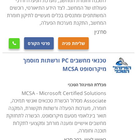
לתוכנה וחומרת המחשב, מערכת הפעלה ודרכי
סיום הלימודים מזכה את המשתתפים בתעודת טכנאי שירות
פעולתו של המחשב. לצד הידע התיאורטי, רוכשים
או תחזוקת מחשבים בהתאם למסלול הלימודים ולמכללה
המשתתפים ומתנסים בכלים מעשיים לתיקון חומרת
שבה נלמד הקורס. פרק הזמן הדרוש משתנה מקורס לקורס,
המחשב, התקנת מערכות הפעלה,
והתשלום קשור באופן ישיר למשך זמן הלימודים. קיימים לא
סח'נין
מעט קורסים בתחום שמוכרים ללימודים על חשבון הפיקדון
שליחת פניה
פרטי הקורס

לחיילים משוחררים או שמוצעים במסגרת קורסים על חשבון
משרד העבודה.
טכנאי מחשבים PC ורשתות מוסמך
מיקרוסופט MCSA
מחפשים עוד מידע
קרא בקטגורית קורס טכנאי מחשבים את פירוט הקורסים,
מכללת המינהל הטכני
בחר את הקורס המתאים, מלא את הפרטים ואנחנו נחזור
MCSA - Microsoft Certified Solutions
אליך בהקדם.
Associate מסלול הכשרת טכנאים ואנשי תמיכה,
חומרה, מערכות הפעלה ורשתות תקשורת, המקנה
תואר בינלאומי מטעם מיקרוסופט. הכשרה לתחזוקת
מחשבים אישיים ומענה מורחב ומקצועי לתקלות
תוכנה וחומרה,
ראשון לציון
כפר סבא