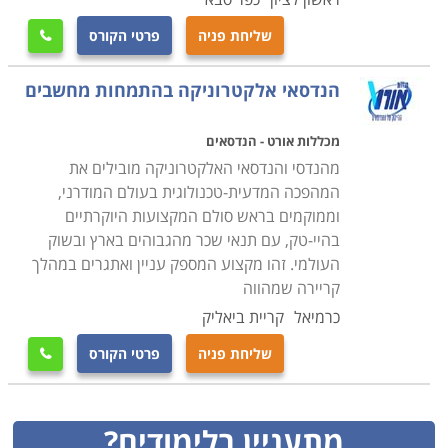
שליחת פניה
פרטי הקורס

הנדסאי אלקטרוניקה בהתמחות מחשבים
מכללות אורט - הנדסאים
מהנדסי והנדסאי האלקטרוניקה מובילים את
המהפכה המדעית-טכנולוגית בעולם המודרני,
וממוקמים בראש סולם המקצועות היוקרתיים
בהיי-טק, עם תנאי שכר מהגבוהים בארץ ובשוק
העולמי. זהו מקצוע המספק עניין ואתגרים במהלך
קריירה שמהווה
כרמיאל
קריית ביאליק
שליחת פניה
פרטי הקורס

מתעניין בלימודים?