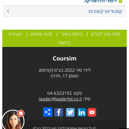
לימודי הידראוליקה
קטגוריות קשורות
מפת אתר לגולש
|
פרסם באתר
|
תנאי שימוש
|
הצהרת
נגישות
Coursim
לידר סיני 2022 בע"מ (קורסים)
האומן 17, חדרה
פקס: 04-6323192
מייל:
leader@leaderltd.co.il
Share
© כל הזכויות שמורות ללידר סיני 2022 בע"מ