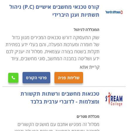
העבודה שבה יעסקו בעתיד.
קורס טכנאי מחשבים אישיים (P.C) ניהול
תשתיות וענן היברידי
קורס טכנאי מחשבים ניידים
עוסק בלימוד מעמיק של מבנה המחשב הנייד, חומרה,
המכללה לניהול
פירוק מחשבים ניידים והרכבתם, איתור תקלות, התקנת
שוק התעסוקה דורש טכנאים המכירים מגוון גדול
תוכנות על מחשב נייד ועוד.
של חומרה ומערכות הפעלה, והם בעלי ידע בפתירת
תקלות בשטח בצורה עצמאית. מסלול זה יעניק לכם
ידע ושליטה במבנה המחשב, סוגי מחשבים, ציוד
קורס טכנאי מחשבים עם הסמכת MCITP
קריית אתא
במסגרת הקורס תלמדו נושאי חומרה וטכנאות, טכנולוגיות
מתקדמות, איתור תקלות, מערכות הפעלה ועוד תחומים
שליחת פניה
פרטי הקורס

שעליהם אחראי טכנאי המחשבים. במקביל תעסקו גם
בעבודת מנהל רשתות תקשורת ותלמדו איך בונים רשת
טכנאות מחשבים ורשתות תקשורת
ומצלמות - לדוברי ערבית בלבד
תקשורת, איך מתאימים את הרשת לצרכים השוטפים של
הארגון, איך פותרים בעיות וכן הלאה.
מכללת סטרים
מסלול זה מפגיש אתכם עם מושגים הקשורים
מה מקבלים בסוף הקורס