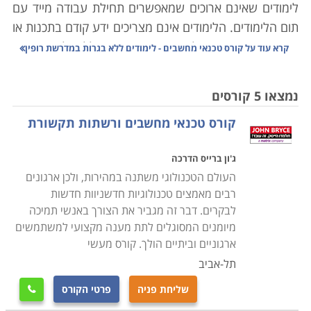
לימודים שאינם ארוכים שמאפשרים תחילת עבודה מייד עם
תום הלימודים. הלימודים אינם מצריכים ידע קודם בתכנות או
בתחומים אחרים מעולם המחשבים, והם כוללים לימוד האופן
קרא עוד על
קורס טכנאי מחשבים - לימודים ללא בגרות במדרשת רופין
שבו המחשב בנוי לצד תוכנות המסייעות לתמיכה במחשבים,
התקנת תוכנות, בניית מערכות מחשבים וטיפול
נמצאו 5 קורסים
במערכות קיימות. במסגרת הלימודים מוצעים הקורסים
קורס טכנאי מחשבים ורשתות תקשורת
הבאים:
ג'ון ברייס הדרכה
קורס טכנאי מחשבים אישיים ורשתות תקשורת
העולם הטכנולוגי משתנה במהירות, ולכן ארגונים
כוללים היכרות מעמיקה עם מבנה המחשב, סוגי מחשבים,
רבים מאמצים טכנולוגיות חדשניוות חדשות
ציוד משלים, מערכות הפעלה, תחזוקה שוטפת, התקנה של
לבקרים. דבר זה מגביר את הצורך באנשי תמיכה
תוכנות וחומרות שונות, רשתות תקשורת, שדרוג תוכנות
מיומנים המסוגלים לתת מענה מקצועי למשתמשים
וגרסאות, טיפול בתקלות ובכשלים מערכתיים ונושאים רבים
ארגוניים וביתיים הולך. קורס מעשי
אחרים. הלימודים מתבצעים בדרך כלל במכללות מקצועיות
תל-אביב
שלהן מעבדות מחשבים משוכללות כאשר במהלך הקורס
שליחת פניה
פרטי הקורס

המשתתפים מתרגלים באופן מעשי את מה שלמדו ואת