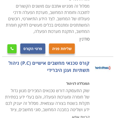
סיום הלימודים מזכה את המשתתפים בתעודת טכנאי שירות
מסלול זה מפגיש אתכם עם מושגים הקשורים
או תחזוקת מחשבים בהתאם למסלול הלימודים ולמכללה
לתוכנה וחומרת המחשב, מערכת הפעלה ודרכי
שבה נלמד הקורס. פרק הזמן הדרוש משתנה מקורס לקורס,
פעולתו של המחשב. לצד הידע התיאורטי, רוכשים
והתשלום קשור באופן ישיר למשך זמן הלימודים. קיימים לא
המשתתפים ומתנסים בכלים מעשיים לתיקון חומרת
המחשב, התקנת מערכות הפעלה,
מעט קורסים בתחום שמוכרים ללימודים על חשבון הפיקדון
סח'נין
לחיילים משוחררים או שמוצעים במסגרת קורסים על חשבון
משרד העבודה.
שליחת פניה
פרטי הקורס

מחפשים עוד מידע
קורס טכנאי מחשבים אישיים (P.C) ניהול
קרא בקטגורית קורס טכנאי מחשבים את פירוט הקורסים,
תשתיות וענן היברידי
בחר את הקורס המתאים, מלא את הפרטים ואנחנו נחזור
אליך בהקדם.
המכללה לניהול
שוק התעסוקה דורש טכנאים המכירים מגוון גדול
של חומרה ומערכות הפעלה, והם בעלי ידע בפתירת
תקלות בשטח בצורה עצמאית. מסלול זה יעניק לכם
ידע ושליטה במבנה המחשב, סוגי מחשבים, ציוד
קריית אתא