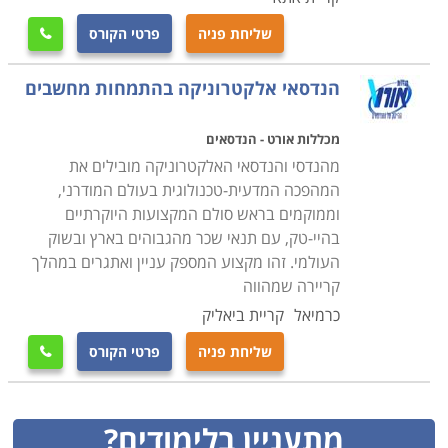
שליחת פניה
פרטי הקורס

הנדסאי אלקטרוניקה בהתמחות מחשבים
מכללות אורט - הנדסאים
מהנדסי והנדסאי האלקטרוניקה מובילים את
המהפכה המדעית-טכנולוגית בעולם המודרני,
וממוקמים בראש סולם המקצועות היוקרתיים
בהיי-טק, עם תנאי שכר מהגבוהים בארץ ובשוק
העולמי. זהו מקצוע המספק עניין ואתגרים במהלך
קריירה שמהווה
כרמיאל
קריית ביאליק
שליחת פניה
פרטי הקורס

מתעניין בלימודים?