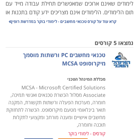
לימודים שאינם ארוכים שמאפשרים תחילת עבודה מייד עם
תום הלימודים. הלימודים אינם מצריכים ידע קודם בתכנות או
בתחומים אחרים מעולם המחשבים, והם כוללים לימוד האופן
קרא עוד על
קורס טכנאי מחשבים - לימודי בוקר במדרשת רופין
שבו המחשב בנוי לצד תוכנות המסייעות לתמיכה במחשבים,
התקנת תוכנות, בניית מערכות מחשבים וטיפול
נמצאו 5 קורסים
במערכות קיימות. במסגרת הלימודים מוצעים הקורסים
טכנאי מחשבים PC ורשתות מוסמך
הבאים:
מיקרוסופט MCSA
קורס טכנאי מחשבים אישיים ורשתות תקשורת
מכללת המינהל הטכני
כוללים היכרות מעמיקה עם מבנה המחשב, סוגי מחשבים,
MCSA - Microsoft Certified Solutions
ציוד משלים, מערכות הפעלה, תחזוקה שוטפת, התקנה של
Associate מסלול הכשרת טכנאים ואנשי תמיכה,
תוכנות וחומרות שונות, רשתות תקשורת, שדרוג תוכנות
חומרה, מערכות הפעלה ורשתות תקשורת, המקנה
וגרסאות, טיפול בתקלות ובכשלים מערכתיים ונושאים רבים
תואר בינלאומי מטעם מיקרוסופט. הכשרה לתחזוקת
אחרים. הלימודים מתבצעים בדרך כלל במכללות מקצועיות
מחשבים אישיים ומענה מורחב ומקצועי לתקלות
תוכנה וחומרה,
שלהן מעבדות מחשבים משוכללות כאשר במהלך הקורס
המשתתפים מתרגלים באופן מעשי את מה שלמדו ואת
קורסים - לימודי בוקר