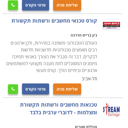
העבודה שבה יעסקו בעתיד.
שליחת פניה
פרטי הקורס

קורס טכנאי מחשבים ניידים
קורס טכנאי מחשבים ורשתות תקשורת
עוסק בלימוד מעמיק של מבנה המחשב הנייד, חומרה,
פירוק מחשבים ניידים והרכבתם, איתור תקלות, התקנת
ג'ון ברייס הדרכה
תוכנות על מחשב נייד ועוד.
העולם הטכנולוגי משתנה במהירות, ולכן ארגונים
רבים מאמצים טכנולוגיות חדשניוות חדשות
לבקרים. דבר זה מגביר את הצורך באנשי תמיכה
קורס טכנאי מחשבים עם הסמכת MCITP
מיומנים המסוגלים לתת מענה מקצועי למשתמשים
במסגרת הקורס תלמדו נושאי חומרה וטכנאות, טכנולוגיות
ארגוניים וביתיים הולך. קורס מעשי
מתקדמות, איתור תקלות, מערכות הפעלה ועוד תחומים
תל-אביב
שעליהם אחראי טכנאי המחשבים. במקביל תעסקו גם
שליחת פניה
פרטי הקורס

בעבודת מנהל רשתות תקשורת ותלמדו איך בונים רשת
תקשורת, איך מתאימים את הרשת לצרכים השוטפים של
טכנאות מחשבים ורשתות תקשורת
הארגון, איך פותרים בעיות וכן הלאה.
ומצלמות - לדוברי ערבית בלבד
מה מקבלים בסוף הקורס
מכללת סטרים