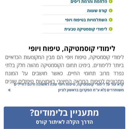
הלחמת והרמת ריסים
קורס שעווה
השתלמויות בטיפוח ויופי
לימודי קוסמטיקה טבעית
לימודי קוסמטיקה, טיפוח ויופי
לימודי קוסמטיקה, טיפוח ויופי הם מבין המקצועות הכדאיים
ביותר ללימודים. בימינו תחום הקוסמטיקה מהווה חלק בלתי
נפרד מרוב תחומי החיים. כאשר חושבים על המונח
מתכוונים לטיפוח המראה החיצוני באמצעות טיפולים שונים
קרא עוד על
לימודי קוסמטיקה, טיפוח ויופי שנה ראשונה חינם לחיילים
לגוף כמו למשל,
הלחמת ריסים
,
בניית ציפורניים
, טיפולי עור
משוחררים (לא ע"ח הפקדון) בראשון לציון
או עיצוב שיער על מנת לייפות את המראה החיצוני.
מתעניין בלימודים?
ניתן לראות כי התחום נמצא במגמת התפתחות מואצת
המתבטאת בפתיחת מכוני יופי חדשים ובפיתוח תהליכים
הדרך הקלה לאיתור קורס