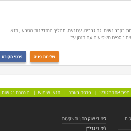
חת בקרב נשים וגם גברים. עם זאת, תהליך ההזדקנות הטבעי, תנאי
ים נוספים משפיעים עם הזמן על
שליחת פניה
פרטי הקורס
מפת אתר לגולש
|
פרסם באתר
|
תנאי שימוש
|
הצהרת נגישות
פוח
לימודי שוק ההון והשקעות
לימודי נדל"ן