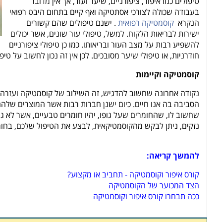
טיפולים כמו איפור, ציפורניים, שיער ועוד, אך אין מדובר
בעבודה שכולה לצורכי אסתטיקה ואף קיים בתחום היבט רפואי
הנקרא
קוסמטיקה רפואית
. ישנם טיפולים שהם קשורים
ישירות לבריאות הלקוח. למשל, טיפולי עור שונים, אשר יכולים
להשפיע רבות על מצב העור ובריאותו. כמו כן טיפולי ציפורניים
חודרניות, או טיפולי שיער מסובכים. לכן אין זה נכון לחשוב על טי
קוסמטיקה וקיימות
נקודה אחרונה שחשוב להדגיש, זה השילוב של קוסמטיקה ועזרה לס
הסביבה בה אנו חיים. כיום ישנן חברות רבות אשר המוצרים שלהם ה
שחשוב לו, שהחומרים שעל גופו, יהיו חומרים טבעיים, אשר לא ג
נזקים, ניתן לבקש מהקוסמטיקאית, לבצע את הטיפול שלכם, בחומר
להמשך קריאה:
קורס איפור וקוסמטיקה - תחביב או מקצוע?
הצד המכוער של הקוסמטיקה
ככה תבחרו קורס איפור וקוסמטיקה