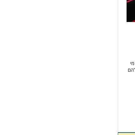
מי
להם