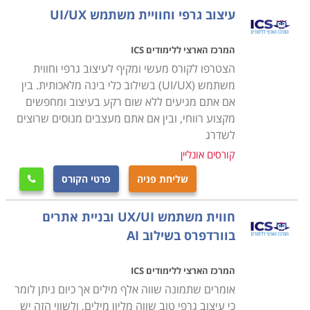
הריגוש שלו ואת הצורה בה הוא חווה את האווירה במשחק.
עיצוב גרפי וחוויית משתמש UI/UX
לעומתם, מומחי ה
UI
-
יתייחסו לאפשרויות ההגעה
למשחק ברכב פרטי ובתחבורה ציבורית, לנוחות הישיבה
המרכז הארצי ללימודים ICS
ולמיזוג האוויר.
הצטרפו לקורס מעשי ומקיף לעיצוב גרפי וחווית
משתמש (UI/UX) בשילוב כלי בינה מלאכותית. בין
אם אתם מגיעים ללא שום רקע בעיצוב ומחפשים
מקצוע רווחי, ובין אם אתם מעצבים מנוסים שרוצים
לשדרג
קורסים אונליין
שליחת פניה
פרטי הקורס

חווית משתמש UX/UI ובניית אתרים
בוורדפרס בשילוב AI
המרכז הארצי ללימודים ICS
אומרים שתמונה שווה אלף מילים אך כיום ניתן לומר
כי עיצוב גרפי טוב שווה מליון מילים, ולשווי הזה יש