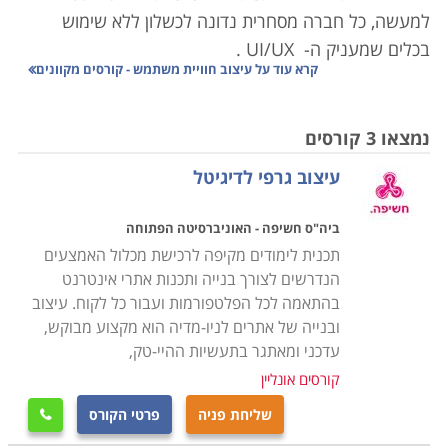
למעשה, כל חברה מסחרית נדונה לכשלון ללא שימוש
בכלים שמעניק ה-
UI/UX
.
קרא עוד על
עיצוב חוויית משתמש - קורסים מקוונים
אף אחד מאיתנו לא רוצה להכנס לאתר שאינו ידידותי
למשתמש אך ה-
UI/UX
עוסק בהרבה יותר מכך: המונח
נמצאו 3 קורסים
הינו ראשי תיבות של המילים
UX
User Experience
והוא
עיצוב גרפי לדיגיטל
"מודד" את התחושות של הגולש ומנסה להעצים את חוויית
המשתמש שלו, וזאת באמצעות שימוש באלמנטים
ביה"ס חשיפה - האוניברסיטה הפתוחה
קוגניטיביים ורגשיים.
תכנית לימודים מקיפה לרכישת מכלול האמצעים
הנדרשים לצורך בנייה ותכנות אתרי אינטרנט
המונח
UI
הינו ראשי תיבות של המילים
User Interface
בהתאמה לכל הפלטפורמות ועבור כל לקוח. עיצוב
והוא נוגע לממשק המשתמש אשר מחבר בין המשתמש
ובנייה של אתרים לניו-מדיה הוא מקצוע מבוקש,
לבין הטכנולוגיה. על מנת לנסות ולפשט את הדברים, נשווה
עדכני ומאתגר בתעשיות ההיי-טק,
נשווה את חוויית המשתמש באתר לחוויית הצפייה במשחק
קורסים אונליין
NBA
: במקרה כזה, מטרתם של מומחי ה
UX
-
הינה
שליחת פניה
פרטי הקורס

להכנס לראש של הצופה ולהבין את החוויה שלו, לזהות את