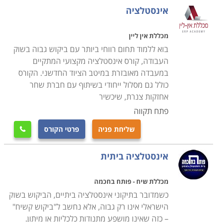
מומחיותם דוגמת עסקי השקייה וחקלאות, העוסקים בעיצוב
אינסטלציה
פנים וחוץ של בתים, מבנים, גינות ובריכות נוי, מתקינים של
דודים וקולטי שמש. מכיוון שמדובר בסוגי תקלות שחובה
מכללת אין ליין
לתקן באופן מיידי, או בסמוך ככל האפשר לעת איתורן, הלקוח
בוא ללמוד תחום רווחי ביותר עם ביקוש גבוה בשוק
רוצה לדעת שהוא יכול לפנות לאיש מקצוע אמין ושזה
העבודה, קורס אינסטלציה מקצועי המתקיים
האחרון ייתן לו שירות מקצועי, אמין ובמחיר הגון ונוח. מחירי
במעבדה מאובזרת במיטב הציוד החדשני. הקורס
כולל גם מסלול ייחודי בשיתוף עם חברת שחר
המים המאמירים בארץ גם הם תורמים לצורך בפתרון מיידי
אחזקות צנרת, שיכשיר
של כל תקלה במערכות ההולכה הביתיות, שכן דליפה
פתח תקווה
מתמשכת, אפילו כזו שמתבטאת לכאורה בטפטוף קל, עלולה
להצטבר לכמות מים נכבדה, שתסתיים בחשבון מים חריג
שליחת פניה
פרטי הקורס

ויקר בהרבה מהמשוער.
אינסטלציה ביתית
כלי המקצוע
מכללת שיח - פותח בחכמה
קורס אינסטלציה כולל מגוון רחב של מיומנויות חיוניות
כשמדובר בתיקוני אינסטלציה ביתיים, הביקוש בשוק
לאחזקה והתקנה של מערכות והולכת מי שתייה, מערכות
הישראלי אינו רק גבוה, אלא נחשב ל"ביקוש קשיח"
מים אפורים ושפכים, ביניהן קריאת תרשימי בניין כדי לזהות
– כזה שאינו מושפע מתנודות כלכליות או מיתון.