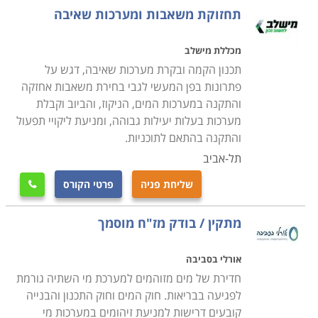
לימודי שרברבות בתל אביב, בירושלים, קורס
תחזוקת משאבות ומערכות שאיבה
אינסטלציה בבאר שבע, חיפה ובערים גדולות נוספות.
מכללת מישלב
תכנון הקמה ובקרת מערכות שאיבה, דגש על
פתרונות בפן המעשי לגבי בחירת משאבות אחזקה
והתקנה במערכות המים, הניקוז, והביוב וקבלת
מערכות בעלות יעילות גבוהה, ומניעת ליקויי תפעול
והתקנה בהתאם לתוכניות.
תל-אביב
שליחת פניה
פרטי הקורס

מתקין / בודק מז"ח מוסמך
אורלי בסביבה
חדירת של מים מזוהמים למערכת מי השתיה גורמת
לפגיעה בבריאות. חוק המים וחוק התכנון והבנייה
קובעים דרישות למניעת זיהומים במערכות מי