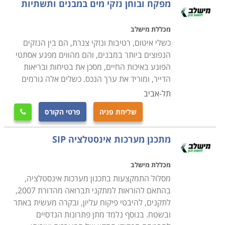
הכשרה והסמכה רשמית
מפקח ובוחן נזקי מים במבנים ותשתיות
הקורס היסוד אורך לרוב כחצי שנה בלימודי ערב, או לימודי
מכללת מישלב
בוקר מרוכזים, ובסיומו יש לעבור בהצלחה בחינת הסמכה
כשלי איטום, רטיבות ונזקי צנרת, הם בין הנזקים
של משרד התעשייה, המסחר והתעסוקה. תנאי הקבלה
הנפוצים ביותר במבנים, והם מהווים מפגע אסתטי
בעצם פתוחים לכל, ואינם דורשים אפילו תעודת סיום
הפוגע באיכות החיים, מסכן את בטיחות ובריאות
תיכונית. מי שסיים את הלימודים בהצלחה ועבר את הבחינה
הדייר, ומוריד את ערך הנכס. כשלים אלה גורמים
הממשלתית רשאי להתחיל לעבוד כשרברב, אם כשכיר
תל-אביב
בחברה או כעצמאי. ראוי לציין בנושא זה כי למרות היותו של
שליחת פניה
פרטי הקורס

המקצוע אפרורי במידת מה, הוא מבוקש ורווחי מאוד.
סוד גלוי הוא כי כמו אצל קוסמטיקאיות או מורים פרטיים,
מתכנן מערכות אינסטלציה SIP
מתגלגל בענף זה הרבה "כסף שחור", אך למרות היותם של
המספרים הרשמיים מוטים כלפי מטה בשל כך, עדיין
מכללת מישלב
הנתונים מרשימים בהחלט; על פי דיווחי משרד הכלכלה
מסלול התמקצעות בתכנון מערכות אינסטלציה,
לשנת 2013, שכרו ההתחלתי של שרברב הוא מעל 7000
בהתאם להוראות למתקני תברואה מהדורת 2007,
₪, ומנהלי עבודה זוכים לשכר התחלתי של 12 אלף ₪
לתקנים, להיבטי פיקוח עליון, ובקרה מעשית באתר
בממוצע.
ובשטח. בנוסף נלמד מתן פתרונות הנדסיים