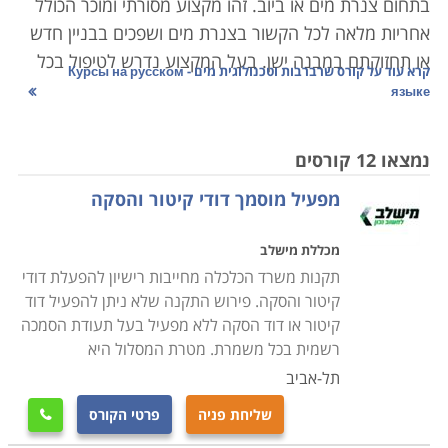
בתחום צנרת מים או ביוב. זהו מקצוע מסורתי ומוכר הכולל
אחריות מלאה לכל הקשור בצנרת מים ושפכים בבניין חדש
או תחזוקתם במבנה ישן. בעל המקצוע נדרש לטיפול בכל
קרא עוד על
קורס שרברבות וטכנולוגית מים - Курсы на русском
צינור שהתפוצץ או סתימה בדירה פרטית או בבניין דירות
языке
משותף, ועד למתן ייעוץ לגבי התקנת מערכת שלמה של
צנרת בבניין חדש וגדול. אחריותו נוגעת לרוב בתחום שבין
נמצאו 12 קורסים
צנרת הבניין המרכזית ועד צנרת הביוב העירונית, כולל
מפעיל מוסמך דודי קיטור והסקה
האבזרים המחוברים לה. ישנם שני סוגים עיקריים של
עבודת שרברבות: הרכבת מערכות חדשות, ואיתור ותיקון
מכללת מישלב
תקלות במערכת קיימת. ישנם שרברבים העובדים כעצמאי,
תקנות משרד הכלכלה מחייבות רישיון להפעלת דודי
לעתים כעסק של אדם אחד בלבד, וכן הפעילים בחברות
קיטור והסקה. פירוש התקנה שלא ניתן להפעיל דוד
אינסטלציה, ובחברות בעלות התמחות רחבה יותר בתחום
קיטור או דוד הסקה ללא מפעיל בעל תעודת הסמכה
הבנייה.
רשמית בכל משמרת. מטרת המסלול היא
תל-אביב
מעבר לעבודתם של שרברבים בתיקון ובהצבת צנרת
שליחת פניה
פרטי הקורס

בבתים, קיימים לא מעט תחומים נוספים שנהנים משירותי