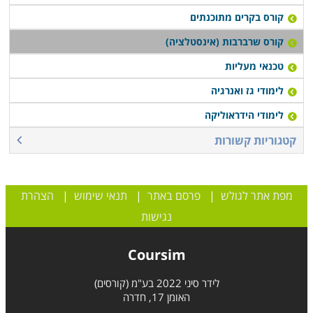
קורס בקרים מתוכנתים
קורס שרברבות (אינסטלציה)
טכנאי מעליות
לימודי גז ואנרגיה
לימודי הידראוליקה
קטגוריות קשורות
מפת אתר לגולש
|
פרסם באתר
|
תנאי שימוש
|
הצהרת
נגישות
Coursim
לידר סיני 2022 בע"מ (קורסים)
האומן 17, חדרה