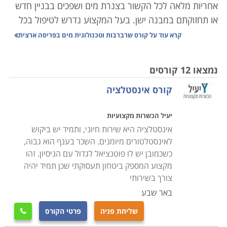
אחריות מלאה לכל הקשור בצנרת מים ושפכים בבניין חדש
או תחזוקתם במבנה ישן. בעל המקצוע נדרש לטיפול בכל
צינור שהתפוצץ או סתימה בדירה פרטית או בבניין דירות
קרא עוד על
קורס שרברבות וטכנולוגית מים בפריסה ארצית
משותף, ועד למתן ייעוץ לגבי התקנת מערכת שלמה של
צנרת בבניין חדש וגדול. אחריותו נוגעת לרוב בתחום שבין
נמצאו 12 קורסים
צנרת הבניין המרכזית ועד צנרת הביוב העירונית, כולל
קורס אינסטלציה
האבזרים המחוברים לה. ישנם שני סוגים עיקריים של
עבודת שרברבות: הרכבת מערכות חדשות, ואיתור ותיקון
יעיל הכשרות מקצועיות
תקלות במערכת קיימת. ישנם שרברבים העובדים כעצמאי,
אינסטלציה היא שירות חיוני, ותמיד יש ביקוש
לעתים כעסק של אדם אחד בלבד, וכן הפעילים בחברות
לאינסטלטורים מיומנים. השכר בענף הוא גבוה,
אינסטלציה, ובחברות בעלות התמחות רחבה יותר בתחום
כשכמובן יש לו פוטנציאל לגדול עם הניסיון. זהו
הבנייה.
מקצוע המספק ביטחון תעסוקתי שכן תמיד יהיה
צורך בשירותי
מעבר לעבודתם של שרברבים בתיקון ובהצבת צנרת
באר שבע
בבתים, קיימים לא מעט תחומים נוספים שנהנים משירותי
שליחת פניה
פרטי הקורס

מומחיותם דוגמת עסקי השקייה וחקלאות, העוסקים בעיצוב