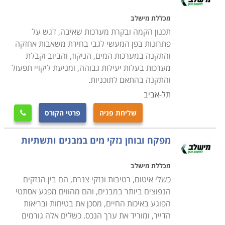
הקורס היסוד אורך לרוב כחצי שנה בלימודי ערב, או לימודי
מכללת מישלב
בוקר מרוכזים, ובסיומו יש לעבור בהצלחה בחינת הסמכה
תכנון הקמה ובקרת מערכות שאיבה, דגש על
של משרד התעשייה, המסחר והתעסוקה. תנאי הקבלה
פתרונות בפן המעשי לגבי בחירת משאבות אחזקה
בעצם פתוחים לכל, ואינם דורשים אפילו תעודת סיום
והתקנה במערכות המים, הניקוז, והביוב וקבלת
תיכונית. מי שסיים את הלימודים בהצלחה ועבר את הבחינה
מערכות בעלות יעילות גבוהה, ומניעת ליקויי תפעול
הממשלתית רשאי להתחיל לעבוד כשרברב, אם כשכיר
והתקנה בהתאם לתוכניות.
בחברה או כעצמאי. ראוי לציין בנושא זה כי למרות היותו של
תל-אביב
המקצוע אפרורי במידת מה, הוא מבוקש ורווחי מאוד.
שליחת פניה
פרטי הקורס

סוד גלוי הוא כי כמו אצל קוסמטיקאיות או מורים פרטיים,
מתגלגל בענף זה הרבה "כסף שחור", אך למרות היותם של
מפקח ובוחן נזקי מים במבנים ותשתיות
המספרים הרשמיים מוטים כלפי מטה בשל כך, עדיין
הנתונים מרשימים בהחלט; על פי דיווחי משרד הכלכלה
מכללת מישלב
לשנת 2013, שכרו ההתחלתי של שרברב הוא מעל 7000
כשלי איטום, רטיבות ונזקי צנרת, הם בין הנזקים
₪, ומנהלי עבודה זוכים לשכר התחלתי של 12 אלף ₪
הנפוצים ביותר במבנים, והם מהווים מפגע אסתטי
בממוצע.
הפוגע באיכות החיים, מסכן את בטיחות ובריאות
הדייר, ומוריד את ערך הנכס. כשלים אלה גורמים