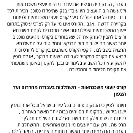
בעבר
,
הבנק היה מכשיר את עובדיו להיות יועצי משכנתאות
ולמעשה רוב היועצים היו עובדי בנק שתיפקדו כסוכני מכירות לכל
דבר
.
כיום
כל אחד יכול להגיע לקורס יועצי משכנתאות ולפתוח
בקריירה חדשה
.
אגב
,
הקורס אינו מיועד רק לצרכי עיסוק בתחום
ייעוץ המשכנתאות ואפילו זוגות אשר מתכננים לקחת משכנתא
ורוצים להבין לעומק את הנושא בוחרים בקורס ומגיעים מוכנים
יותר כאשר הם ישובים מול הבנקאי ומחליטים על המשכנתא
הרצויה בשבילם
.
היקפי הקורס משתנים בין קורס לקורס וניתן
לבצע את הקורס במקביל לעבודה בשעות הבוקר
,
או לחילופין
להשקיע את כל השבוע בלימודים ובכך להקטין באופן משמעותי
את תקופת הלימודים וההכשרה
.
קורס יועצי משכנתאות
–
השתלבות בעבודה מהדרום ועד
הצפון
מיותר לציין כי הבנקים פזורים בכל עיר בישראל ובכל אזור בארץ
ישנו ביקוש
,
במקומות מסוימים גבוה יותר מאשר באחרים
,
לדירות חדשות וללקיחת משכנתא לטובת השלמת תהליך
הרכישה
.
ולכן עבור יועצים מיומנים ואחראיים
,
ההשתלבות
בעבודה הנה זמינה יותר מאשר בתחומים אחרים
.
במקביל לכך
,