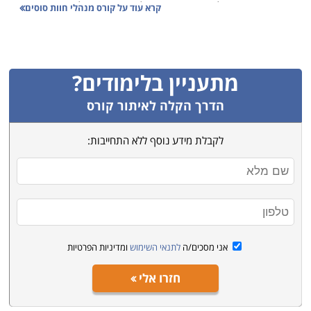
מתאהבים בפעילות זו ומבקשים להפוך אותה למקצוע
קרא עוד על
קורס מנהלי חוות סוסים
ולמעשה להדריך קבוצות ויחידים ברכיבה על סוסים.
אדם המבקש להפוך למדריך מקצועי ברכיבה על סוסים זקוק
למספר כישורים בסיסיים כגון, אהבה לסוסים, יכולת תקשורת
מתעניין בלימודים?
בינאישית, סבלנות ויכולת הדרכה והראה. נוסף לכך, דרושה
יכולת תשומת לב לפרטים רבים על מנת לשמור על בטיחות
הדרך הקלה לאיתור קורס
הרוכב ובריאותו, וכן על מנת ללמדו את כל הסודות שיאפשרו
לקבלת מידע נוסף ללא התחייבות:
להגיע לרמת הנאה מיטבית מפעילות זו. חשוב לציין כי יכולת
פיזית גם היא חשובה מאוד כאשר עובדים עם סוסים כיוון
שעבודה זו כוללת שעות ארוכות של טיפול בסוסים בכל עונות
השנה.
מה נלמד בקורס?
אני מסכים/ה
לתנאי השימוש
ומדיניות הפרטיות
במסגרת הקורס נלמדים כל ההיבטים על חייהם של הסוסים.
חזרו אלי
סוגי סוסים והתאמתם לתחום, אורח חייהם בטבע ובשבי, מה
הם אוכלים, כיצד הם מתקשרים ביניהם, ומה הפסיכולוגיה