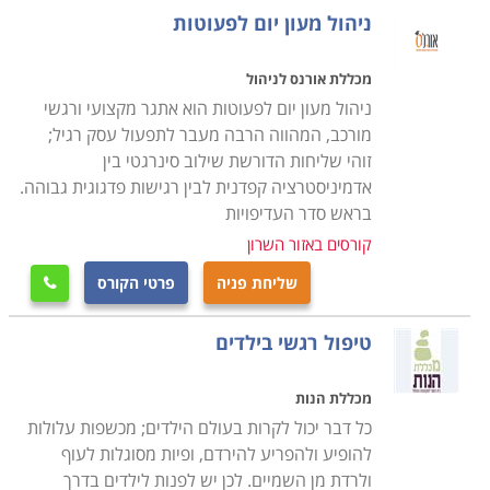
כלשהי, בין אם בגופו ובין אם בנפשו/אישיותו. גם תחום זה
ניהול מעון יום לפעוטות
מחולק לתתי נושאים שונים שניתן להתמחות בהם. כך,
המעוניינים ללמוד את מקצועות הטיפול השונים יוכלו לבחור
מכללת אורנס לניהול
בין טיפול במבוגרים, ילדים, תינוקות, מקצועות פרא-רפואיים,
ניהול מעון יום לפעוטות הוא אתגר מקצועי ורגשי
רפואה הוליסטית, אלטרנטיבית או קונבנציונאלית. הכל
מורכב, המהווה הרבה מעבר לתפעול עסק רגיל;
זוהי שליחות הדורשת שילוב סינרגטי בין
בהתאם לרצונות של הפונה לתחומים אלו.
אדמיניסטרציה קפדנית לבין רגישות פדגוגית גבוהה.
לימודי הגיל הרך
בראש סדר העדיפויות
הלימודים מיועדים לאנשי חינוך והוראה, מטפלים מכל קצוות
קורסים באזור השרון
הקשת הטיפולית בארץ וכן לקהל הרחב אשר מעוניין
שליחת פניה
פרטי הקורס
להרחיב את ידיעותיו או להיכנס לתחום טיפולי מרתק וייחודי

זה. הלימודים כוללים לימודי פסיכולוגיה, פרקים בתהפתחות
טיפול רגשי בילדים
הפעוט, גישות תיאורטיות שונות, פיתוח מיומנויות טיפוליות,
התמודדות עם מוגבלויות ואוכלוסיות שונות ועוד. ניתן ללמוד
מכללת הנות
חינוך טיפולי לגיל הרך ברוב המכללות והאוניברסיטאות
כל דבר יכול לקרות בעולם הילדים; מכשפות עלולות
המורשות להוראת חינוך באופן כללי. המבקש ללמוד תחום
להופיע ולהפריע להירדם, ופיות מסוגלות לעוף
זה יגלה כי מיקומי הלימוד מגוונים למדי החל ממכללת תל חי
ולרדת מן השמיים. לכן יש לפנות לילדים בדרך