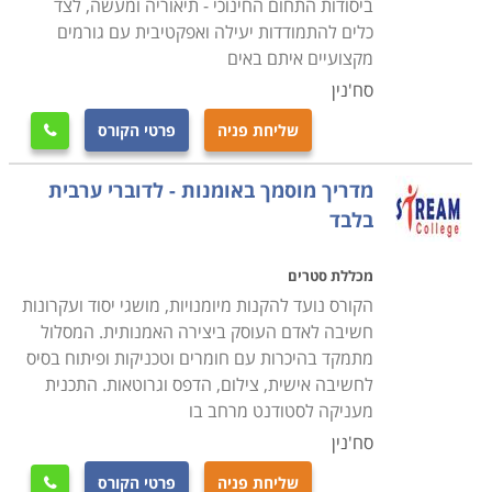
ביסודות התחום החינוכי - תיאוריה ומעשה, לצד
כלים להתמודדות יעילה ואפקטיבית עם גורמים
מקצועיים איתם באים
סח'נין
שליחת פניה
פרטי הקורס

מדריך מוסמך באומנות - לדוברי ערבית
בלבד
מכללת סטרים
הקורס נועד להקנות מיומנויות, מושגי יסוד ועקרונות
חשיבה לאדם העוסק ביצירה האמנותית. המסלול
מתמקד בהיכרות עם חומרים וטכניקות ופיתוח בסיס
לחשיבה אישית, צילום, הדפס וגרוטאות. התכנית
מעניקה לסטודנט מרחב בו
סח'נין
שליחת פניה
פרטי הקורס
