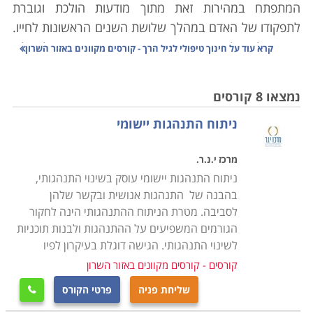
המתפתח במהירות זאת מתוך מודעות הולכת וגוברת
לתפקודו של האדם במהלך שלושת השנים הראשונות לחייו.
שנים אלו, שלוש השנים הראשונות בהתפתחותו של הילד,
קרא עוד על
חינוך טיפולי לגיל הרך - קורסים מקוונים באזור השרון
הן גם השנים הכי מעצבות של הזהות והאישיות של האדם.
נמצאו 8 קורסים
חינוך הוא המינוח שבו אנו כחברה משתמשים כדי לבטא את
ניתוח התנהגות יישומי
הצורך שלנו להנחיל לדורות הבאים, עקרונות, ערכים
והתנהגויות תרבותיות שונות. התהליך לא נפסק בעצם
מרכז י.נ.ר.
לעולם, ולכן גם מבחר האופציות השונות למי שמעוניין
ניתוח התנהגות יישומי עוסק בשינוי התנהגותי,
לעסוק בתחום, מגוונות למדי. משום הריבוי הרב והצורך
בהבנה של התנהגות אנושית ובקשר שלהן
להתאים את דרכי החינוך לגילאים שונים, נוהגים לחלק את
לסביבה. מטרת הניתוח ההתנהגותי הינה לחקור
התחום לתתי קטגוריות שונות. המתעניינים במקצועות אלו
הגורמים המשפיעים על ההתנהגות ולבנות תוכניות
יוכלו ללמוד חינוך למבוגרים, לילדים, לגיל הרך ולבעלי
לשינוי התנהגותי. הגישה דוגלת בעיקרון לפיו
מוגבלויות שונות, פיסיות וקוגנטיביות.
קורסים - קורסים מקוונים באזור השרון
טיפול הוא המינוח שבו אנו כחברה, משתמשים כדי לבטא
שליחת פניה
פרטי הקורס

פעולה של הבראת אדם מסוים שנולד או חווה פגיעה