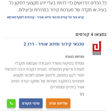
כל הכלים הדרושים כדי להיות בעלי ידע מקצועי לתיקון כל
בעיה או תקלה של מערכות קירור במהירות וביעילות.
אם יש נושא שניתן להיות בטוחים כי תמיד יהיה בו ביקוש,
קרא עוד על
קורס טכנאי מיזוג אוויר - קורסים לאקדמאים
הרי הוא מיזוג אוויר. קל לשכוח זאת, אבל פעם לא היו מזגנים
בכל דירה ובית, ובמכונית היה רק חלון שמסיט את הרוח
נמצאו 4 קורסים
לכיוון הנהג, או מאורר קטן לערבל את האוויר החם והלח.
טכנאי קירור ומיזוג אוויר - דרג 2
היום, אם חלילה וחס יתקלקל הקירור בעבודה בצהרי חודש
יולי או אוגוסט, רוב הבוסים ירחמו על הצוות, וישלחו אותם
הנדסה בגובה
הביתה עד בואו של הטכנאי הגואל. קשה להאמין שעד לפני
מסלול בפיקוח משרד העבודה שבסופו תקבלו
שנים לא רבות היה מיזוג האוויר שמור לבעלי הממון בלבד.
תעודה ורישיון ממשלתי. מטרת הקורס הינה להכשיר
חסרי רקע בתחום, ולהפוך אותם לאנשי מקצוע
מזג האוויר בארץ מקצין והולך יד ביד עם השפעות
מומחים בהתקנה ושירות של מתקני קירור ומיזוג
ההתחממות הגלובלית. המערכות האקלימיות הופכות
אוויר ביתיים ומסחריים
קיצוניות וקשות יותר, והמועקה מורגשת בעיקר בקיץ, שהופך
לוד
יותר ויותר ארוך, אבל פחות ופחות נסבל. לכן אם נחפש
שליחת פניה
פרטי הקורס

תחום שבו אנו מניחים שתמיד יהיה ביקוש יציב ומתמשך,