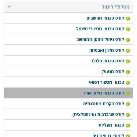
מבוקש ולסלול לעצמם קריירה רווחית ובתנאי העסקה טובים
מסלולי לימוד
יותר. חלק מהמכללות מעניקות שירותי השמה לבוגרים, ובכך
קורס טכנאי מחשבים
מקלות עליהם בצעדיהם הראשונים בשוק העבודה.
קורס טכנאי מכשירי חשמל
לימודי קורס טכנאי מיזוג אוויר מתקיימים במוסדות לימוד
קורס ניהול מחסן ממוחשב
רבים ברחבי הארץ: חיפה, תל אביב, רמת גן, פתח תקווה,
קורס מיגון ואבטחה
כפר סבא ועוד במספר מקומות רבים ברחבים הארץ.
קורס טכנאי סלולר
במרבית המקומות מדובר בלימודי ערב או בוקר במסלול
גמיש, כך שאפשר יהיה לעבור את הקורס במקביל להמשך
קורס מנעולן
העבודה הקיימת.
טכנאי מכשור רפואי
קורס טכנאי מיזוג אוויר
קורס בקרים מתוכנתים
קורס שרברבות (אינסטלציה)
טכנאי מעליות
לימודי גז ואנרגיה