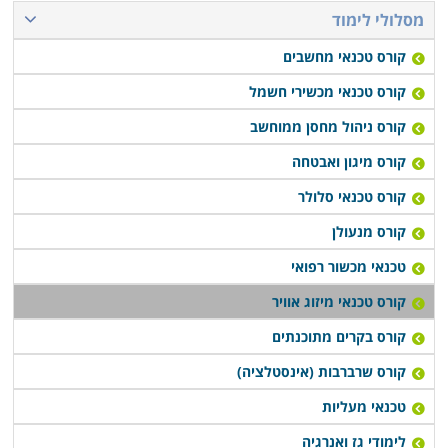
מבוקש ולסלול לעצמם קריירה רווחית ובתנאי העסקה טובים
מסלולי לימוד
יותר. חלק מהמכללות מעניקות שירותי השמה לבוגרים, ובכך
קורס טכנאי מחשבים
מקלות עליהם בצעדיהם הראשונים בשוק העבודה.
קורס טכנאי מכשירי חשמל
לימודי קורס טכנאי מיזוג אוויר מתקיימים במוסדות לימוד
קורס ניהול מחסן ממוחשב
רבים ברחבי הארץ: חיפה, תל אביב, רמת גן, פתח תקווה,
קורס מיגון ואבטחה
כפר סבא ועוד במספר מקומות רבים ברחבים הארץ.
קורס טכנאי סלולר
במרבית המקומות מדובר בלימודי ערב או בוקר במסלול
קורס מנעולן
גמיש, כך שאפשר יהיה לעבור את הקורס במקביל להמשך
העבודה הקיימת.
טכנאי מכשור רפואי
קורס טכנאי מיזוג אוויר
קורס בקרים מתוכנתים
קורס שרברבות (אינסטלציה)
טכנאי מעליות
לימודי גז ואנרגיה