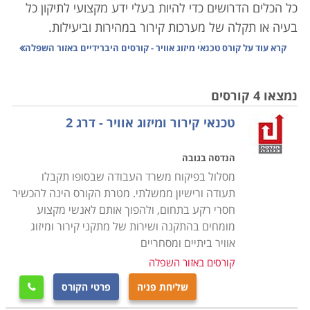
כל הכלים הדרושים כדי להיות בעלי ידע מקצועי לתיקון כל
בעיה או תקלה של מערכות קירור במהירות וביעילות.
אם יש נושא שניתן להיות בטוחים כי תמיד יהיה בו ביקוש,
קרא עוד על
קורס טכנאי מיזוג אוויר - קורסים היברידיים באזור השפלה
הרי הוא מיזוג אוויר. קל לשכוח זאת, אבל פעם לא היו מזגנים
בכל דירה ובית, ובמכונית היה רק חלון שמסיט את הרוח
נמצאו 4 קורסים
לכיוון הנהג, או מאורר קטן לערבל את האוויר החם והלח.
טכנאי קירור ומיזוג אוויר - דרג 2
היום, אם חלילה וחס יתקלקל הקירור בעבודה בצהרי חודש
יולי או אוגוסט, רוב הבוסים ירחמו על הצוות, וישלחו אותם
הנדסה בגובה
הביתה עד בואו של הטכנאי הגואל. קשה להאמין שעד לפני
מסלול בפיקוח משרד העבודה שבסופו תקבלו
שנים לא רבות היה מיזוג האוויר שמור לבעלי הממון בלבד.
תעודה ורישיון ממשלתי. מטרת הקורס הינה להכשיר
חסרי רקע בתחום, ולהפוך אותם לאנשי מקצוע
מזג האוויר בארץ מקצין והולך יד ביד עם השפעות
מומחים בהתקנה ושירות של מתקני קירור ומיזוג
ההתחממות הגלובלית. המערכות האקלימיות הופכות
אוויר ביתיים ומסחריים
קיצוניות וקשות יותר, והמועקה מורגשת בעיקר בקיץ, שהופך
קורסים באזור השפלה
יותר ויותר ארוך, אבל פחות ופחות נסבל. לכן אם נחפש
שליחת פניה
פרטי הקורס

תחום שבו אנו מניחים שתמיד יהיה ביקוש יציב ומתמשך,