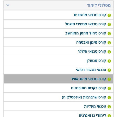
מבוקש ולסלול לעצמם קריירה רווחית ובתנאי העסקה טובים
מסלולי לימוד
יותר. חלק מהמכללות מעניקות שירותי השמה לבוגרים, ובכך
קורס טכנאי מחשבים
מקלות עליהם בצעדיהם הראשונים בשוק העבודה.
קורס טכנאי מכשירי חשמל
לימודי קורס טכנאי מיזוג אוויר מתקיימים במוסדות לימוד
קורס ניהול מחסן ממוחשב
רבים ברחבי הארץ: חיפה, תל אביב, רמת גן, פתח תקווה,
קורס מיגון ואבטחה
כפר סבא ועוד במספר מקומות רבים ברחבים הארץ.
קורס טכנאי סלולר
במרבית המקומות מדובר בלימודי ערב או בוקר במסלול
קורס מנעולן
גמיש, כך שאפשר יהיה לעבור את הקורס במקביל להמשך
העבודה הקיימת.
טכנאי מכשור רפואי
קורס טכנאי מיזוג אוויר
קורס בקרים מתוכנתים
קורס שרברבות (אינסטלציה)
טכנאי מעליות
לימודי גז ואנרגיה