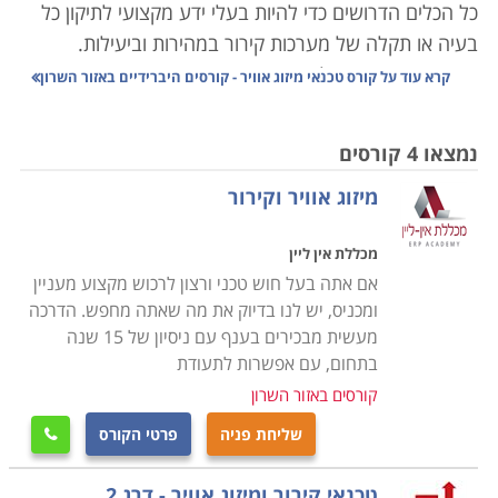
כל הכלים הדרושים כדי להיות בעלי ידע מקצועי לתיקון כל
בעיה או תקלה של מערכות קירור במהירות וביעילות.
אם יש נושא שניתן להיות בטוחים כי תמיד יהיה בו ביקוש,
קרא עוד על
קורס טכנאי מיזוג אוויר - קורסים היברידיים באזור השרון
הרי הוא מיזוג אוויר. קל לשכוח זאת, אבל פעם לא היו מזגנים
בכל דירה ובית, ובמכונית היה רק חלון שמסיט את הרוח
נמצאו 4 קורסים
לכיוון הנהג, או מאורר קטן לערבל את האוויר החם והלח.
מיזוג אוויר וקירור
היום, אם חלילה וחס יתקלקל הקירור בעבודה בצהרי חודש
יולי או אוגוסט, רוב הבוסים ירחמו על הצוות, וישלחו אותם
מכללת אין ליין
הביתה עד בואו של הטכנאי הגואל. קשה להאמין שעד לפני
אם אתה בעל חוש טכני ורצון לרכוש מקצוע מעניין
שנים לא רבות היה מיזוג האוויר שמור לבעלי הממון בלבד.
ומכניס, יש לנו בדיוק את מה שאתה מחפש. הדרכה
מעשית מבכירים בענף עם ניסיון של 15 שנה
מזג האוויר בארץ מקצין והולך יד ביד עם השפעות
בתחום, עם אפשרות לתעודת
ההתחממות הגלובלית. המערכות האקלימיות הופכות
קורסים באזור השרון
קיצוניות וקשות יותר, והמועקה מורגשת בעיקר בקיץ, שהופך
שליחת פניה
פרטי הקורס

יותר ויותר ארוך, אבל פחות ופחות נסבל. לכן אם נחפש
תחום שבו אנו מניחים שתמיד יהיה ביקוש יציב ומתמשך,
טכנאי קירור ומיזוג אוויר - דרג 2