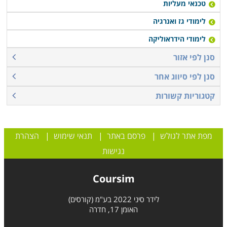
טכנאי מעליות
לימודי גז ואנרגיה
לימודי הידראוליקה
סנן לפי אזור
סנן לפי סיווג אחר
קטגוריות קשורות
מפת אתר לגולש
|
פרסם באתר
|
תנאי שימוש
|
הצהרת
נגישות
Coursim
לידר סיני 2022 בע"מ (קורסים)
האומן 17, חדרה