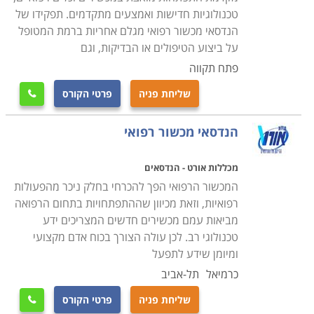
פעם הדרכות אישיות או מרוכזות לצוות הרפואי והמנהלתי
טכנולוגיות חדישות ואמצעים מתקדמים. תפקידו של
בנוגע לשימוש הנכון והמדוייק בציוד.
הנדסאי מכשור רפואי מגלם אחריות ברמת המטופל
על ביצוע הטיפולים או הבדיקות, וגם
הבדל נוסף ומהותי בין טכנאי רגיל לטכנאי ציוד רפואי הוא
פתח תקווה
כמובן זהות ומהות המעסיק. אם טכנאי סטנדרטי פועל בדרך
שליחת פניה
פרטי הקורס

כלל במעבדות פרטיות, במתן שירות נייד בתור עצמאי, או
כשכיר בשירות לקוחות יבואן מסויים, הרי שהטכנאי הרפואי
הנדסאי מכשור רפואי
עובד עבור ארגונים מענף הרפואה, אשר מאופיין במשכורות
גבוהות יותר הן בסקטור הציבורי והן בזה הפרטי, ובתנאי
מכללות אורט - הנדסאים
העסקה עדיפים. חלק ממסלולי הלימוד אפילו נערכים
המכשור הרפואי הפך להכרחי בחלק ניכר מהפעולות
בשיתוף ארגונים רפואיים כמו בתי חולים, אשר רואים בהם
רפואיות, וזאת מכיוון שההתפתחויות בתחום הרפואה
מביאות עמם מכשירים חדשים המצריכים ידע
הזדמנות להבטיח לעצמם את המצטיינים כאנשי צוות
טכנולוגי רב. לכן עולה הצורך בכוח אדם מקצועי
עתידיים.
ומיומן שידע לתפעל
כרמיאל
תל-אביב
בעמודים הבאים תוכלו למצוא הכשרות בתחום מקצועי זה
שליחת פניה
פרטי הקורס
בכל המכללות ובתי הספר הטכנולוגיים ברחבי הארץ. אורך
