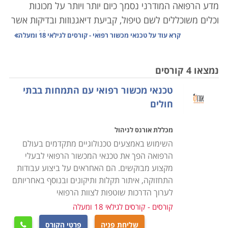
מדע הרפואה המודרני נסמך כיום יותר ויותר על מכונות
וכלים משוכללים לשם טיפול, קביעת דיאגנוזות ובדיקות אשר
פעם היו מבוצעות ידנית או פשוט לא היו קיימות כלל.
קרא עוד על
טכנאי מכשור רפואי - קורסים לגילאי 18 ומעלה
הרפואה בארץ היא אחת מהמובילות בעולם, ובהתאמה,
המכשור המופעל בה מצוי בקדמת החזית הטכנולוגית. ציוד
נמצאו 4 קורסים
רפואי הוא יקר ערך הן מבחינת עלותו הכלכלית שמגיעה
טכנאי מכשור רפואי עם התמחות בבתי
לעתים למיליונים, והן מבחינת חיוניותו לתפעולן השוטף של
חולים
המערכות המורכבות בהן הוא פועל.
מכללת אורנס לניהול
למשל מכונת
MRI
, עלותה 2-3 מיליון דולר, וכל סריקה שלה
השימוש באמצעים טכנולוגיים מתקדמים בעולם
מתומחרת בכמה אלפי שקלים; בתי חולים אשר מחזיקים
הרפואה הפך את טכנאי המכשור הרפואי לבעלי
ברשותם מכשיר זה מפעילים אותו בניצולת מירבית, לעתים
מקצוע מבוקשים. הם האחראים על ביצוע עבודות
גם 24 שעות ביממה, דבר שמן הסתם גורר בלאי מהיר יותר
התחזוקה, איתור תקלות ותיקונים ובנוסף באחריותם
של הציוד. השבתת סורק שכזה עלולה לשבש פעילות באותו
לערוך הדרכות שוטפות לצוות הרפואי
מוסד רפואי באופן מתגלגל - פעילות הצוות המפעיל
קורסים - קורסים לגילאי 18 ומעלה
משותקת, החולים אשר הגיעו לסריקה לא זוכים לה, מהלך
שליחת פניה
פרטי הקורס
