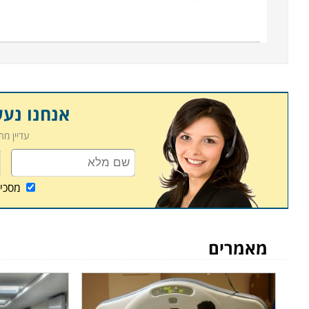
אפשרויות התעסוקה בתחום הן רבות ומגוונות, שכן ניתן 
בחלק ממוסדות הלימוד גם קיימת מערכת השמת כוח אדם
הולם עם שכר גבוה. זהו מקצוע מבוקש, ובכל מערכת ב
המקצועי. לימודי קורס טכנאי מכשור רפואי, מתקיימים ב
כפר סבא, נתניה ובעוד מקומות לימוד רבים נוספים אחרי
אנחנו נע
עדיין מ
מסכי
מאמרים