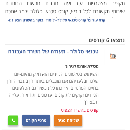
תקופה מצטרפות עוד ועוד חברות חדשות הנותנות
שירותי תקשורת לכל דורש, קורס טכנאי סלולר ילמד אתכם
את כל הנדרש על מנת לאתר תקלות במכשירים, מתן שירותי
קרא עוד על
קורס טכנאי סלולר - לימודי בוקר בהשרון הצפוני
תחזוקה שוטפת וכן תחזוק כל הציוד ההיקפי בתחום זה.
נמצאו 6 קורסים
הלימודים כוללים ידע מעשי ותיאורטי בתחום של
טכנאי סלולר - תעודה של משרד העבודה
אלקטרוניקה, חשמל, מערכות המכשירים, ידע טכני בתיקון
תקלות, כרטיסים אלקטרונים ועוד, הקורס מועבר באופן יסודי
מכללת אורנס לניהול
ומעמיק מהבסיס, כך שאין כל צורך בידע מוקדם וכל מי
השימוש בטלפונים הניידים הוא חלק מהיום-יום
שעולם זה מרתק בעניו, יוכל למצוא עניין ומקצוע לעתיד
שלנו, ובלעדיהם אנו מוגבלים ביותר הן בעבודה והן
בסיום ההכשרה.
בחיינו הפרטיים, אך כמו כל מכשיר גם הטלפונים
הניידים זקוקים לתיקונים, עדכונים ותחזוקה. עלייה
הקורס מתאים לחיילים משוחררים בתחילת דרכם
זו בצורך
המקצועית, שכן בתוך קורס קצר של מספר חודשים, יקבלו
קורסים בהשרון הצפוני
בסיומו תעודה מקצועית אשר ניתן יהיה באמצעותה
שליחת פניה
פרטי הקורס

להשתלב באחד מהחברות הרבות בתחום, או במעבדות