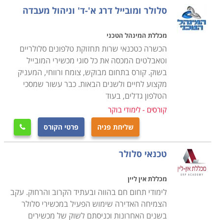
פרטיות, כך שאפשרויות התעסוקה הינן רבות ומגוונות כמו
סלולר ומובייל דרג א'-ד' וניהול מעבדה
גם השכר משתלם.
מכללת המינהל הטכני
קורס טכנאי סלולר להסבה מקצועית
הכשרה כטכנאי שרות תחזוקת טלפונים סלולריים
בעבר, כל מי שלמד מקצוע מסוים, המשיך בו עד הפנסיה,
וטאבלטים המכסה את כל סוגי מכשירי המובייל
אך כיום מקובל מאוד להחליף קריירה, הן משום הרצון לנסות
בשוק. קורס בתחום מבוקש, צומח ורווחי, המעניק
מקצוע לחיים ולשנים הבאות. כבר עשור שמסכי
תחום חדש והן משום שיקולי שכר וקידום. לכן, דווקא משום
הטלפון גדלים, בעוד
שעולם הסלולר הינו אחד הענפים הדינמיים והמתפתחים
קורסים - לימודי בוקר
ביותר הרי שמדובר במקצוע שכדאי להפוך אותו לקריירה
שניה ולהתחיל לבנות מסלול מקצועי רווחי ומרתק.
שליחת פניה
פרטי הקורס

טכנאי סלולר
העובדה כי הקורס אינו דורש ידע מוקדם, מאפשרת לבצע
את ההסבה המקצועית באופן פשוט ומהיר ביותר, כך גם מי
מכללת אין ליין
שמעולם לא עסק בחשמל או אלקטרוניקה יוכל ללמוד
לימודי תחום חם בהווה ובעתיד הקרוב והרחוק. עקב
בקורס את כל הנדרש כדי להיות טכנאי מנוסה ומקצועי, שכן
הצמיחה האדירה שימוש הפעיל במכשירי סלולר
אין משמעות לגיל, צריך רק רצון, השקעה ושאיפה להצליח.
בשנים האחרונות וכניסתם לשוק של מכשירים