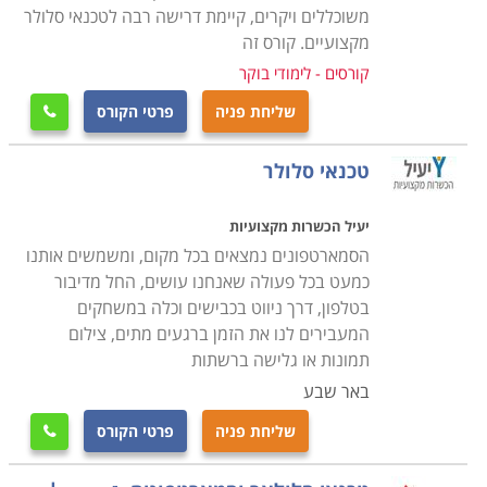
משוכללים ויקרים, קיימת דרישה רבה לטכנאי סלולר
מסגרות הלימוד מתקיימות בתכנית לימודים גמישה, כך
מקצועיים. קורס זה
שניתן לשלב לימודי קורס טכנאי סלולר תוך כדי העבודה
קורסים - לימודי בוקר
הקיימת, ועם קבלת התעודה להתחיל בדרך מקצועית
שליחת פניה
פרטי הקורס

חדשה.
טכנאי סלולר
יעיל הכשרות מקצועיות
הסמארטפונים נמצאים בכל מקום, ומשמשים אותנו
כמעט בכל פעולה שאנחנו עושים, החל מדיבור
בטלפון, דרך ניווט בכבישים וכלה במשחקים
המעבירים לנו את הזמן ברגעים מתים, צילום
תמונות או גלישה ברשתות
באר שבע
שליחת פניה
פרטי הקורס
