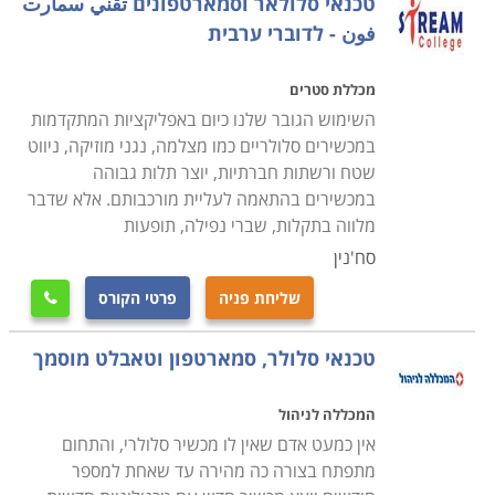
טכנאי סלולאר וסמארטפונים تقني سمارت
فون - לדוברי ערבית
מכללת סטרים
השימוש הגובר שלנו כיום באפליקציות המתקדמות
במכשירים סלולריים כמו מצלמה, נגני מוזיקה, ניווט
שטח ורשתות חברתיות, יוצר תלות גבוהה
במכשירים בהתאמה לעליית מורכבותם. אלא שדבר
מלווה בתקלות, שברי נפילה, תופעות
סח'נין
שליחת פניה
פרטי הקורס

טכנאי סלולר, סמארטפון וטאבלט מוסמך
המכללה לניהול
אין כמעט אדם שאין לו מכשיר סלולרי, והתחום
מתפתח בצורה כה מהירה עד שאחת למספר