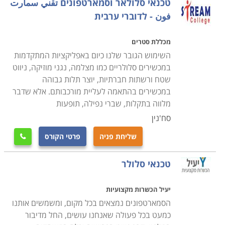
טכנאי סלולאר וסמארטפונים تقني سمارت
فون - לדוברי ערבית
מכללת סטרים
השימוש הגובר שלנו כיום באפליקציות המתקדמות
במכשירים סלולריים כמו מצלמה, נגני מוזיקה, ניווט
שטח ורשתות חברתיות, יוצר תלות גבוהה
במכשירים בהתאמה לעליית מורכבותם. אלא שדבר
מלווה בתקלות, שברי נפילה, תופעות
סח'נין
שליחת פניה
פרטי הקורס

טכנאי סלולר
יעיל הכשרות מקצועיות
הסמארטפונים נמצאים בכל מקום, ומשמשים אותנו
כמעט בכל פעולה שאנחנו עושים, החל מדיבור