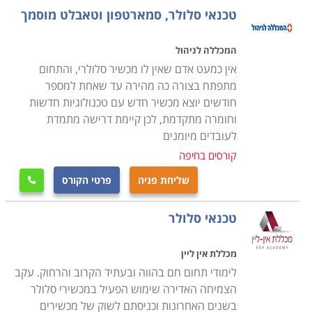
פרטיות, כך שאפשרויות התעסוקה הינן רבות ומגוונות כמו
טכנאי סלולר, סמארטפון וטאבלט מוסמך
גם השכר משתלם.
המכללה לניהול
קורס טכנאי סלולר להסבה מקצועית
אין כמעט אדם שאין לו מכשיר סלולרי, והתחום
בעבר, כל מי שלמד מקצוע מסוים, המשיך בו עד הפנסיה,
מתפתח בצורה כה מהירה עד שאחת למספר
אך כיום מקובל מאוד להחליף קריירה, הן משום הרצון לנסות
חודשים יוצא מכשיר חדש עם טכנולוגיות חדשות
וחומרה מתקדמת, לכן קיימת דרישה מתמדת
תחום חדש והן משום שיקולי שכר וקידום. לכן, דווקא משום
לעובדים מיומנים
שעולם הסלולר הינו אחד הענפים הדינמיים והמתפתחים
קורסים בחיפה
ביותר הרי שמדובר במקצוע שכדאי להפוך אותו לקריירה
שניה ולהתחיל לבנות מסלול מקצועי רווחי ומרתק.
שליחת פניה
פרטי הקורס

טכנאי סלולר
העובדה כי הקורס אינו דורש ידע מוקדם, מאפשרת לבצע
את ההסבה המקצועית באופן פשוט ומהיר ביותר, כך גם מי
מכללת אין ליין
שמעולם לא עסק בחשמל או אלקטרוניקה יוכל ללמוד
לימודי תחום חם בהווה ובעתיד הקרוב והרחוק. עקב
בקורס את כל הנדרש כדי להיות טכנאי מנוסה ומקצועי, שכן
הצמיחה האדירה שימוש הפעיל במכשירי סלולר
אין משמעות לגיל, צריך רק רצון, השקעה ושאיפה להצליח.
בשנים האחרונות וכניסתם לשוק של מכשירים