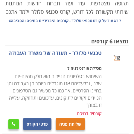
תקופה מצטרפות עוד ועוד חברות חדשות הנותנות
שירותי תקשורת לכל דורש, קורס טכנאי סלולר ילמד אתכם
את כל הנדרש על מנת לאתר תקלות במכשירים, מתן שירותי
קרא עוד על
קורס טכנאי סלולר - קורסים היברידיים בחיפה והסביבה
תחזוקה שוטפת וכן תחזוק כל הציוד ההיקפי בתחום זה.
נמצאו 6 קורסים
הלימודים כוללים ידע מעשי ותיאורטי בתחום של
טכנאי סלולר - תעודה של משרד העבודה
אלקטרוניקה, חשמל, מערכות המכשירים, ידע טכני בתיקון
תקלות, כרטיסים אלקטרונים ועוד, הקורס מועבר באופן יסודי
מכללת אורנס לניהול
ומעמיק מהבסיס, כך שאין כל צורך בידע מוקדם וכל מי
השימוש בטלפונים הניידים הוא חלק מהיום-יום
שעולם זה מרתק בעניו, יוכל למצוא עניין ומקצוע לעתיד
שלנו, ובלעדיהם אנו מוגבלים ביותר הן בעבודה והן
בסיום ההכשרה.
בחיינו הפרטיים, אך כמו כל מכשיר גם הטלפונים
הניידים זקוקים לתיקונים, עדכונים ותחזוקה. עלייה
הקורס מתאים לחיילים משוחררים בתחילת דרכם
זו בצורך
המקצועית, שכן בתוך קורס קצר של מספר חודשים, יקבלו
קורסים בחיפה
בסיומו תעודה מקצועית אשר ניתן יהיה באמצעותה
שליחת פניה
פרטי הקורס

להשתלב באחד מהחברות הרבות בתחום, או במעבדות