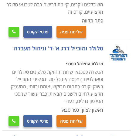
משוכללים ויקרים, קיימת דרישה רבה לטכנאי סלולר
מסגרות הלימוד מתקיימות בתכנית לימודים גמישה, כך
מקצועיים. קורס זה
שניתן לשלב לימודי קורס טכנאי סלולר תוך כדי העבודה
פתח תקווה
הקיימת, ועם קבלת התעודה להתחיל בדרך מקצועית
שליחת פניה
פרטי הקורס

חדשה.
סלולר ומובייל דרג א'-ד' וניהול מעבדה
מכללת המינהל הטכני
הכשרה כטכנאי שרות תחזוקת טלפונים סלולריים
וטאבלטים המכסה את כל סוגי מכשירי המובייל
בשוק. קורס בתחום מבוקש, צומח ורווחי, המעניק
מקצוע לחיים ולשנים הבאות. כבר עשור שמסכי
הטלפון גדלים, בעוד
ראשון לציון
כפר סבא
שליחת פניה
פרטי הקורס
