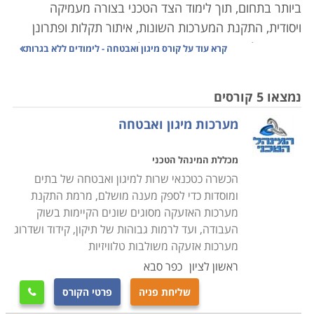
ביותר בתחום, תוך לימוד הצד הטכני בצורה מעמיקה
ויסודית, התקנת המערכות השונות, איתור תקלות ופתרונן
באופן יעיל ואפקטיבי. במסגרת הלימודים יועברו שיעורים
קרא עוד על
קורס מיגון ואבטחה - לימודים ללא בגרות
מקצועיים מהיסוד, בכל תחומי מערכות האזעקה, לגילוי
פריצות וגילוי אש ועשן כך שניתן יהיה לאבחן כל תקלה
נמצאו 5 קורסים
במערכת המיגון או האבטחה,
הכרת המעגל הסגור, מערכות
מערכות מיגון ואבטחה
האינטרקום, התקנה לבתים חכמים, כאשר בנוסף לידע
התיאורטי יועברו שיעורים מעשיים אשר יאפשרו התנסות
מכללת המינהל הטכני
בכל מערכת באופן מקצועי.
הכשרה כטכנאי שרות למיגון ואבטחה של בתים
ומוסדות כדי לספק מענה מושלם, מרמת התקנת
הלימודים בקורס מיגון ואבטחה מכשירים לקראת אחד
מערכות האזעקה מסוגים שונים הקיימות בשוק
המקצועות המובילים והמבוקשים, שכן כיום כמעט בכל חנות
העבודה, ועד לרמות גבוהות של תיקון, קידוד ושדרוג
או בית פרטי קיימת מערכת מעגל סגור, המאבטחת מפני
מערכות אזעקה משולבות טלוויזיות
חדירה של פורצים, גנבים ואף מאפשרת בזמן אמת להפעיל
ראשון לציון
כפר סבא
את כוחות האבטחה לטיפול בחדירה של גורמים בלתי
שליחת פניה
פרטי הקורס

רצויים.