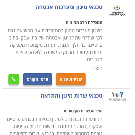
טכנאי מיגון ומערכות אבטחה
הקורס אינו דורש כל ידע מוקדם, מדובר בקורס הנערך
כשישה חודשים, ביום לימודים אחד בבוקר או ביומיים בשעות
המכללה הרב תחומית
הערב, בהתאם לתכנית מוסד הלימודים, כאשר ניתן לשלב
כשלון מערכות החוק בהתמודדות עם הפשיעה גרם
את הלימודים עם העבודה הקיימת, ורק בסיום הקורס, עם
לכך שהדרישה למיגון ואבטחה של בתי עסק, בתים
פרטיים, וכו' תלך ותגבר. תעודת מקצוע זו מעניקה
קבלת התעודה המקצועית להשתלב באחת החברות בתחום
תחום תעסוקה מרתק המשתנה ללא הרף. צוות
או לחילופין להקים עסק עצמאי ולסלול דרך לקראת קריירה
מדריכים
רווחית ומצליחה.
חיפה
היכן ניתן ללמוד
שליחת פניה
פרטי הקורס

קיימים מספר מוסדות לימוד בהם ניתן ללמוד קורס זה, כאשר
בחלקם קיים אף מערך השמה אשר מסייע לתלמידים למצוא
טכנאי שרות מיגון והתראה
משרה מתאימה לאחר שהם מסיימים את כל מטלות הקורס,
שכן, אחד הדברים החשובים הוא להתחיל לעבוד מיד עם
יעיל הכשרות מקצועיות
קבלת התעודה, ליישם את כל מה שנלמד ולקבל ניסיון
המודעות הרבה כיום למיגון ובטיחות בבתים פרטיים
מקצועי בתחום.
ועסקים, כמו גם החמרת דרישות חברות הביטוח,
גורמת למחסור משמעותי בטכנאי שרות מקצועיים