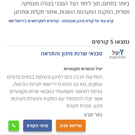
ביותר בתחום, תוך לימוד הצד הטכני בצורה מעמיקה
ויסודית, התקנת המערכות השונות, איתור תקלות ופתרונן
באופן יעיל ואפקטיבי. במסגרת הלימודים יועברו שיעורים
קרא עוד על
קורס מיגון ואבטחה - קורסים לאקדמאים בירושלים
מקצועיים מהיסוד, בכל תחומי מערכות האזעקה, לגילוי
פריצות וגילוי אש ועשן כך שניתן יהיה לאבחן כל תקלה
נמצאו 5 קורסים
במערכת המיגון או האבטחה,
הכרת המעגל הסגור, מערכות
טכנאי שרות מיגון והתראה
האינטרקום, התקנה לבתים חכמים, כאשר בנוסף לידע
התיאורטי יועברו שיעורים מעשיים אשר יאפשרו התנסות
יעיל הכשרות מקצועיות
בכל מערכת באופן מקצועי.
המודעות הרבה כיום למיגון ובטיחות בבתים פרטיים
ועסקים, כמו גם החמרת דרישות חברות הביטוח,
הלימודים בקורס מיגון ואבטחה מכשירים לקראת אחד
גורמת למחסור משמעותי בטכנאי שרות מקצועיים
המקצועות המובילים והמבוקשים, שכן כיום כמעט בכל חנות
אשר יוכלו להתמודד עם התקנת והפעלת מערכות
או בית פרטי קיימת מערכת מעגל סגור, המאבטחת מפני
מיגון. מטרת הקורס
חדירה של פורצים, גנבים ואף מאפשרת בזמן אמת להפעיל
באר שבע
את כוחות האבטחה לטיפול בחדירה של גורמים בלתי
שליחת פניה
פרטי הקורס

רצויים.