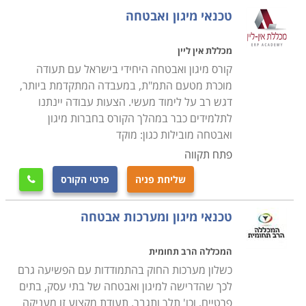
טכנאי מיגון ואבטחה
הקורס אינו דורש כל ידע מוקדם, מדובר בקורס הנערך
כשישה חודשים, ביום לימודים אחד בבוקר או ביומיים בשעות
מכללת אין ליין
הערב, בהתאם לתכנית מוסד הלימודים, כאשר ניתן לשלב
קורס מיגון ואבטחה היחידי בישראל עם תעודה
את הלימודים עם העבודה הקיימת, ורק בסיום הקורס, עם
מוכרת מטעם התמ"ת, במעבדה המתקדמת ביותר,
דגש רב על לימוד מעשי. הצעות עבודה יינתנו
קבלת התעודה המקצועית להשתלב באחת החברות בתחום
לתלמידים כבר במהלך הקורס בחברות מיגון
או לחילופין להקים עסק עצמאי ולסלול דרך לקראת קריירה
ואבטחה מובילות כגון: מוקד
רווחית ומצליחה.
פתח תקווה
היכן ניתן ללמוד
שליחת פניה
פרטי הקורס

קיימים מספר מוסדות לימוד בהם ניתן ללמוד קורס זה, כאשר
בחלקם קיים אף מערך השמה אשר מסייע לתלמידים למצוא
טכנאי מיגון ומערכות אבטחה
משרה מתאימה לאחר שהם מסיימים את כל מטלות הקורס,
שכן, אחד הדברים החשובים הוא להתחיל לעבוד מיד עם
המכללה הרב תחומית
קבלת התעודה, ליישם את כל מה שנלמד ולקבל ניסיון
כשלון מערכות החוק בהתמודדות עם הפשיעה גרם
מקצועי בתחום.
לכך שהדרישה למיגון ואבטחה של בתי עסק, בתים
פרטיים, וכו' תלך ותגבר. תעודת מקצוע זו מעניקה