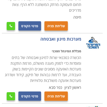
קורס מיגון ואבטחה נלמד במסגרת תכנית לימודים גמישה,
תחום תעסוקה מרתק המשתנה ללא הרף. צוות
כאשר חשוב לוודא מראש כי מדובר במוסד לימודים אמין
מדריכים
ומקצועי וכי התעודה המתקבלת בסיום הקורס הינה מוכרת
חיפה
בחברות המובילות בתחום, שכן מדובר בהשקעה של זמן
שליחת פניה
פרטי הקורס

וכסף יקרים.
מערכות מיגון ואבטחה
מכללת המינהל הטכני
הכשרה כטכנאי שרות למיגון ואבטחה של בתים
ומוסדות כדי לספק מענה מושלם, מרמת התקנת
מערכות האזעקה מסוגים שונים הקיימות בשוק
העבודה, ועד לרמות גבוהות של תיקון, קידוד ושדרוג
מערכות אזעקה משולבות טלוויזיות
ראשון לציון
כפר סבא
שליחת פניה
פרטי הקורס
