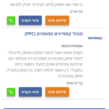
שעות אקדמיות, ועד לימודים לאורך סמסטר שלם. יש גם
בו שכר נאה ואופק קידום. קורס זה יעניק לכם את
קורסים בלימודי ערב, וכן קורסים מרוכזים במשך שבוע. ניתן
תל-אביב
ללמוד קורס ניהול רשתות חברתיות במספר מכללות ברחבי
שליחת פניה
פרטי הקורס

הארץ, בתל אביב, באר שבע, רחובות ועוד.
מנהל קמפיינים ממומנים (PPC)
המכללה לניהול
הקורס מהווה שער כניסה לעולם השיווק הדיגיטלי.
לימודי שיווק באינטרנט משלבים ידע טכנולוגי עם
יצירתיות ומלמדים אתכם לפעול במספר זירות
במקביל. בין השאר תלמדו לשלב בין שיווק במובייל,
שיווק באינטרנט
קריית אתא
שליחת פניה
פרטי הקורס
