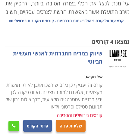
על מנת לנצל את הכלי בצורה הטובה ביותר, ולהפיק את
מירב התועלת אשר מאפשרת הרשת לצרכים עסקיים, חשוב
ביותר שינהל את הפרופיל ברשת מי שהוא מומחה בתחום.
קרא עוד על
קורס ניהול רשתות חברתיות - קורסים מקוונים בירושלים
ולכן כדאי לכל ארגון המעוניין בהגדלת המכירות שלו
ובחשיפה מוגברת, לשלוח נציג ללמוד קורס ניהול רשתות
נמצאו 4 קורסים
חברתיות.
שיווק במדיה החברתית לאנשי תעשיית
הביוטי
יש היום חשבונות ופרופילים ברשתות חברתיות לאנשים
פרטיים, לבני משפחה, לעסקים, לארגונים ותנועות,
איל מקיאג'
לעצמאים, לתוכניות רדיו וטלוויזיה, למנהיגים, למועמדים
קורס זה יעניק לכן כלים שיהפכו אתכן לא רק מאפרת
לתפקידים שונים, למפלגות, לעמותות, למוסדות חינוך ועוד.
מקצועית, אלא גם למותג מצליח. הקורס יקנה לכן
הרשת מאפשרת העברת מידע אישי, קיום קשרים ומקום
ידע בבניית אסטרטגיה מקצועית, דרך צילום נכון של
לדיונים עם אוהדים, ומשמשת כלי מעולה למיתוג וקידום
תמונות סטילס וסרטוני וידאו
עסקים, לפרסום ולגיוס כספים עבור מטרות שונות.
קורסים בירושלים והסביבה
שליחת פניה
פרטי הקורס

במסגרת הקורס לומדים המשתתפים גם מגוון גדול של