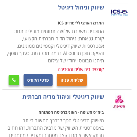
תכנים הקשורים באינטרנט בכלל; לומדים להכיר כל פינה
שיווק וניהול דיגיטל
אפשרית ברשת החברתית ולנצל אותה כך שהיא תקדם את
המטרות של מי שמנהל את הפרופיל של העסק. התכנים
המרכז הארצי ללימודים ICS
הנלמדים בקורס כוללים חשיפה לכלים טכנולוגיים שונים
התוכנית משלבת שלושה תחומים מובילים תחת
אשר יהפכו את הלומד למנהל איכותי של הפרופיל אותו הוא
קורת גג אחת: ניהול מדיה חברתית מקצועי,
אסטרטגיות שיווק דיגיטלי וקמפיינים ממומנים,
מנהל. כמו כן, הקורס כולל פרקים ביצירת שיתופי פעולה
והפקת תוכן מבוסס AI ברמה מתקדמת. כערך מוסף,
באינטרנט, יצירת חשבונות, יצירת תדמית חיובית בדרך
תיהנו מבונוס ייחודי של צילום
נכונה, בניית קמפיין וירטואלי, ניהול אסטרטגיית פרסום
קורסים בירושלים והסביבה
ברשת, ניהול מכירות באינטרנט ועוד.
שליחת פניה
פרטי הקורס

הלימודים אינם דורשים ידע מוקדם, והם פתוחים בפני כל מי
שיווק דיגיטלי וניהול מדיה חברתית
שמעוניין להכיר את התחום, כך נוצר מצב שבאותה הכיתה
לומדים מנהלי תקשורת שיווקית לצד מתחילים בורים
ביה"ס חשיפה - האוניברסיטה הפתוחה
בתחום. בסוף הלימודים מקבלים המסיימים תעודת סיום
השיווק הדיגיטלי הפך לנדבך החשוב ביותר
מטעם המוסד בו למדו. יש קורסים בהיקפים שונים של
באסטרטגיית השיווק של מרבית החברות, זהו תחום
שעות, על פי העמקה בתכנים, החל מקורס קצר בן 28
מרתק אשר צומח בקצב מסחרר ומעניק למתמחים