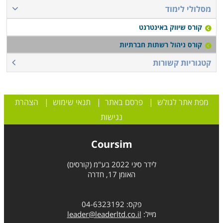
מסלולי לימוד
קורס שיווק באינטרנט
קורס ניהול רשתות חברתיות
קטגוריות קשורות
מפת אתר לגולש
|
פרסם באתר
|
תנאי שימוש
|
הצהרת
נגישות
Coursim
לידר סיני 2022 בע"מ (קורסים)
האומן 17, חדרה
פקס: 04-6323192
מייל:
leader@leaderltd.co.il